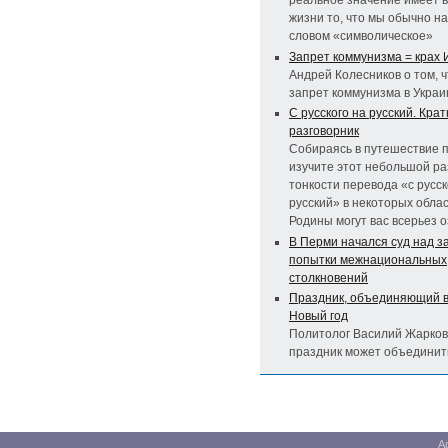
реальное значение имеет 
жизни то, что мы обычно н
словом «символическое»
Запрет коммунизма = крах
Андрей Колесников о том, 
запрет коммунизма в Украи
С русского на русский. Крат
разговорник
Собираясь в путешествие п
изучите этот небольшой ра
тонкости перевода «с русск
русский» в некоторых обла
Родины могут вас всерьез 
В Перми начался суд над 
попытки межнациональных
столкновений
Праздник, объединяющий в
Новый год
Политолог Василий Жарков 
праздник может объединит
А