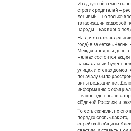
И в дружной семье наро
строгих родителей – рес
ленивый – но только впо
татаризации кадровой п
народы – как верно под
На днях в еженедельник
года) в заметке «Челны
Международный день а
Челнах состоится акция 
рамках акции будет про
улицах и стенах домов г
поначалу было расстрои
вины редакции нет. Дело
информацию с официал
Челнов, где организато
«Единой России») и ра
То есть скачали, не сп
порядке слов. «Как это
еврейской общины Алек
свастику и ставить в о