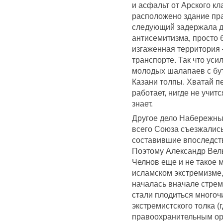
и асфальт от Арского к
расположено здание пра
следующий задержала д
антисемитизма, просто 
изгаженная территория 
транспорте. Так что уси
молодых шалапаев с бут
Казани толпы. Хватай п
работает, нигде не учит
знает.
Другое дело Набережны
всего Союза съезжались
составившие впоследств
Поэтому Александр Вель
Челнов еще и не такое 
исламском экстремизме,
началась вначале стрем
стали плодиться много
экстремистского толка (г
правоохранительным орг