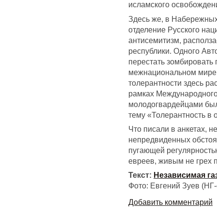
исламского освобождени
Здесь же, в Набережны
отделение Русского нац
антисемитизм, располза
республики. Одного Авто
перестать зомбировать 
межнациональном мире 
толерантности здесь ра
рамках Международного
молодогвардейцами был
тему «Толерантность в 
Что писали в анкетах, н
непредвиденных обстоят
пугающей регулярность
евреев, живым не грех п
Текст:
Независимая га
Фото: Евгений Зуев (НГ
Добавить комментарий