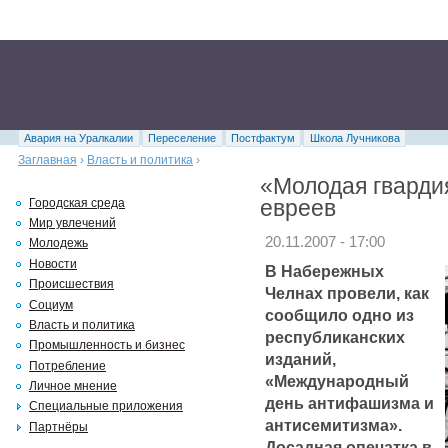
Авария на Уралкалии
Переселение
Постфактум
Школа Лучникова
Заглавная
›
Власть и политика
›
«Молодая гварди
евреев
Городская среда
Мир увлечений
20.11.2007 - 17:00
Молодежь
Новости
В Набережных
Происшествия
Челнах провели, как
Социум
сообщило одно из
Власть и политика
республиканских
Промышленность и бизнес
изданий,
Потребление
«Международный
Личное мнение
день антифашизма и
Специальные приложения
антисемитизма».
Партнёры
Досадная опечатка в