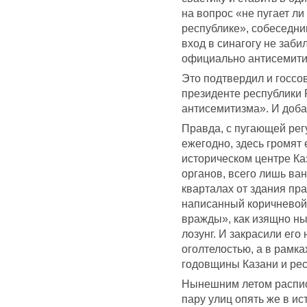
на вопрос «не пугает л
республике», собеседник
вход в синагогу не заби
официально антисемитиз
Это подтвердил и госсо
президенте республики 
антисемитизма». И доба
Правда, с пугающей регу
ежегодно, здесь громят
историческом центре Ка
органов, всего лишь ван
кварталах от здания пр
написанный коричневой 
вражды», как изящно ны
лозунг. И закрасили его 
оголтелостью, а в рамк
годовщины Казани и рес
Нынешним летом распис
пару улиц опять же в ис