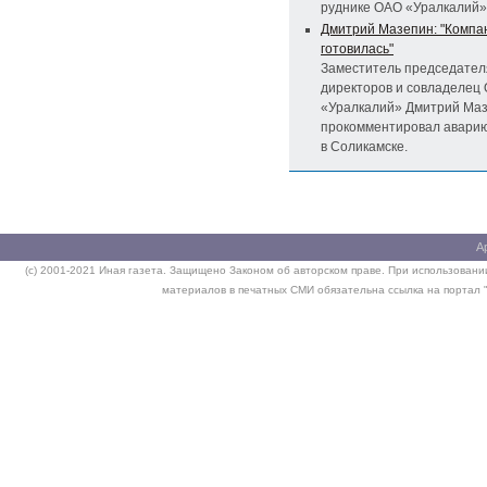
руднике ОАО «Уралкалий»
Дмитрий Мазепин: "Компан
готовилась"
Заместитель председател
директоров и совладелец
«Уралкалий» Дмитрий Ма
прокомментировал аварию
в Соликамске.
А
(c) 2001-2021 Иная газета. Защищено Законом об авторском праве. При использовании
материалов в печатных СМИ обязательна ссылка на портал