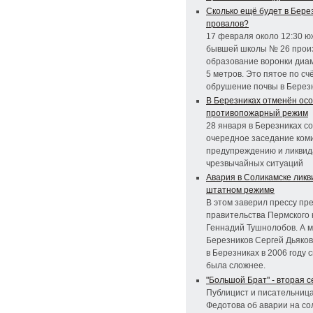
Сколько ещё будет в Бере
провалов?
17 февраля около 12:30 ю
бывшей школы № 26 про
образование воронки диа
5 метров. Это пятое по сч
обрушение почвы в Берез
В Березниках отменён ос
противопожарный режим
28 января в Березниках с
очередное заседание ком
предупреждению и ликви
чрезвычайных ситуаций
Авария в Соликамске ликв
штатном режиме
В этом заверил прессу пр
правительства Пермского 
Геннадий Тушнолобов. А 
Березников Сергей Дьяков
в Березниках в 2006 году 
была сложнее.
"Большой Брат" - вторая 
Публицист и писательниц
Федотова об аварии на со