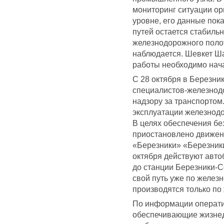
мониторинг ситуации о
уровне, его данные пок
путей остается стабиль
железнодорожного поло
наблюдается. Шевкет Ша
работы необходимо нач
С 28 октября в Березник
специалистов-железнод
надзору за транспорто
эксплуатации железнодо
В целях обеспечения бе
приостановлено движени
«Березники» «Березники
октября действуют авт
до станции Березники-С
свой путь уже по желез
производятся только п
По информации оператив
обеспечивающие жизнеде