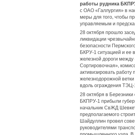
работы рудника БКПРУ
с ОАО «Галлургия» в н
меры для того, чтобы п
управляемым и предска
28 октября прошло зас
ликвидации чрезвычайн
безопасности Пермского
БКРУ-1 ситуацией и ее
железной дороги между 
Сортировочная», комис
активизировать работу 
железнодорожной ветки 
вдоль ограждения ТЭЦ-
28 октября в Березники
БКПРУ-1 прибыли губер
начальник СвЖД Шевкет
предполагаемого строит
Шайдуллин провел сове
руководителями трансп
промышленного узла. В 