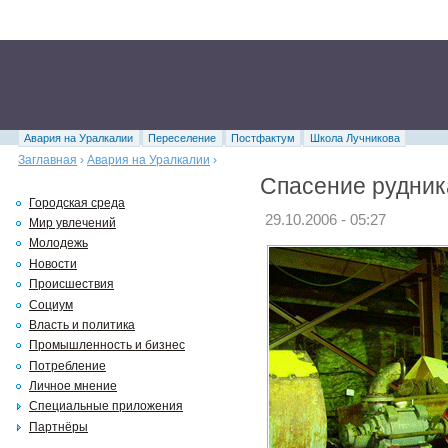
Авария на Уралкалии
Переселение
Постфактум
Школа Лучникова
Заглавная
›
Авария на Уралкалии
›
Спасение рудник
Городская среда
29.10.2006 - 05:27
Мир увлечений
Молодежь
Новости
Происшествия
Социум
Власть и политика
Промышленность и бизнес
Потребление
Личное мнение
Специальные приложения
Партнёры