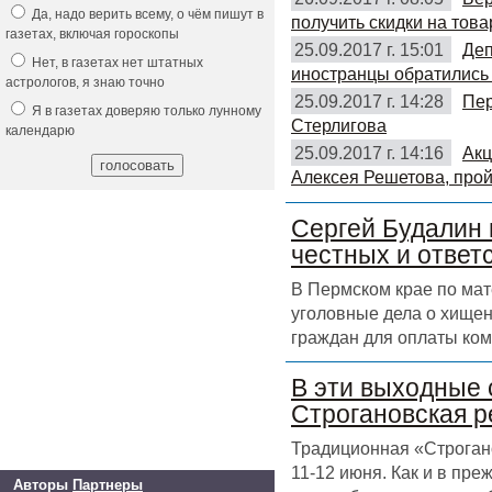
Да, надо верить всему, о чём пишут в
получить скидки на това
газетах, включая гороскопы
25.09.2017 г. 15:01
Деп
Нет, в газетах нет штатных
иностранцы обратились 
астрологов, я знаю точно
25.09.2017 г. 14:28
Пер
Я в газетах доверяю только лунному
Стерлигова
календарю
25.09.2017 г. 14:16
Акц
Алексея Решетова, прой
Сергей Будалин 
честных и ответ
В Пермском крае по ма
уголовные дела о хищен
граждан для оплаты ком
В эти выходные 
Строгановская р
Традиционная «Строгано
11-12 июня. Как и в пр
Авторы
Партнеры