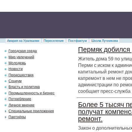
Авария на Уралкалии
Переселение
Постфактум
Школа Лучникова
Пермяк добился 
Городская среда
Мир увлечений
Житель дома 59 по улиц
Молодежь
Перми с иском к админи
Новости
капитальный ремонт дома
Происшествия
капремонт в нем не про
Социум
администрации по ремон
Власть и политика
сообщает пресс-служба 
Промышленность и бизнес
Потребление
Более 5 тысяч п
Личное мнение
получат компенс
Специальные приложения
Партнёры
ремонт.
Закон о дополнительных