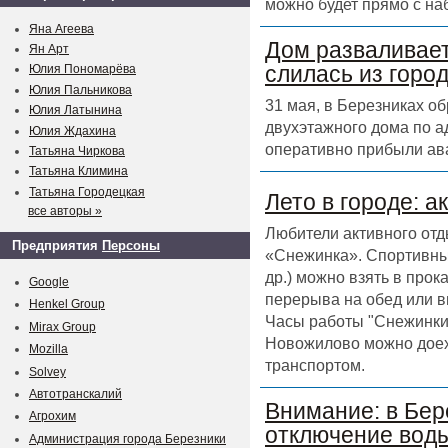
можно будет прямо с на
Яна Агеева
Дом разваливает
Ян Арт
слилась из горо
Юлия Пономарёва
Юлия Пальникова
31 мая, в Березниках о
Юлия Латынина
двухэтажного дома по а
Юлия Ждахина
оперативно прибыли ав
Татьяна Чиркова
Татьяна Климина
Татьяна Городецкая
Лето в городе: а
все авторы »
Любители активного отд
Предприятия
Персоны
«Снежинка». Спортивный
др.) можно взять в прок
Google
перерыва на обед или в
Henkel Group
Часы работы "Снежинки" 
Mirax Group
Новожилово можно доех
Mozilla
транспортом.
Solvey
Автотранскалий
Внимание: в Бер
Агрохим
отключение воды
Администрация города Березники