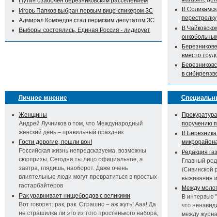
Путин озабочен березниковским расселением
В Соликамск
Игорь Папков выбран первым вице-спикером ЗС
перестрелку
Адмирал Комоедов стал пермским депутатом ЗС
В Чайковско
Выборы состоялись, Единая Россия - лидирует
онкобольны
Березникове
вместо труд
Березниковс
в сибиреязв
Личное мнение
Специальн
Женщины
Прокуратура
Андрей Лучников о том, что Международный
поручению 
женский день – правильный праздник
В Березника
Гости дорогие, пошли вон!
микрорайон
Российская жизнь непредсказуема, возможны
Редакция га
сюрпризы. Сегодня ты лицо официальное, а
Главный ред
завтра, глядишь, наоборот. Даже очень
(Сивинской 
влиятельные люди могут превратиться в простых
выживания 
гастарбайтеров
Между молот
Рак уравнивает нищебродов с великими
В интервью 
Вот говорят: рак, рак. Страшно – аж жуть! Ааа! Да
что ненавид
не страшилка ли это из того простенького набора,
между журна