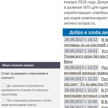
января 2016 года. Доку
в размере 50% для оди
неработающих семейных 
расходов компенсируют 
летнего возраста.
Добро и злоба дн
26.09.2017 г. 16:12
В б
питомцы из-за распрей 
26.09.2017 г. 14:41
Уст
Пермского края без вес
Вену
Ваше мнение важно
26.09.2017 г. 12:23
Рос
интимной жизнью гражд
Стоит ли доверять гороскопам в
газетах?:
26.09.2017 г. 11:22
Пол
обсудят "Ху из мистер П
Да, газетные астрологи не
26.09.2017 г. 11:15
В П
ошибаются в отличие от газетных
синоптиков
жертвами которых стали
Нет, гороскопы печатают, чтобы
26.09.2017 г. 11:00
В Б
люди выписывали газеты
26.09.2017 г. 08:05
Бер