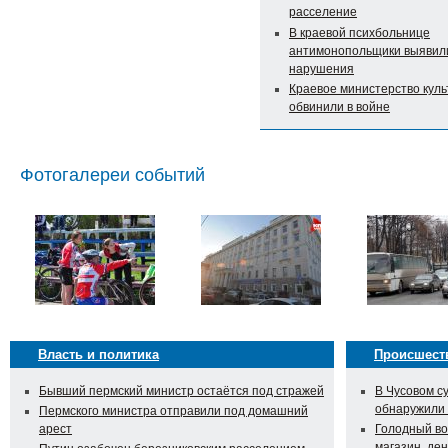
расселение
В краевой психбольнице
антимонопольщики выявил
нарушения
Краевое министерство кул
обвинили в войне
Фотогалереи событий
Власть и политика
Происшест
Бывший пермский министр остаётся под стражей
В Чусовом с
обнаружили
Пермского министра отправили под домашний
арест
Голодный во
магазин, ден