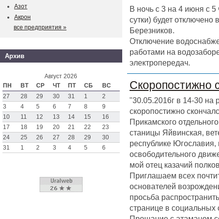
Азот
В ночь с 3 на 4 июня с 
Акрон
сутки) будет отключено
все предприятия »
Березников.
Отключение водоснабже
работами на водозаборе
Архив
электропередач.
Август 2026
Скоропостижно 
ПН
ВТ
СР
ЧТ
ПТ
СБ
ВС
27
28
29
30
31
1
2
"30.05.2016г в 14-30 на
3
4
5
6
7
8
9
скоропостижно скончал
10
11
12
13
14
15
16
Прикамского отдельного 
17
18
19
20
21
22
23
станицы Яйвинская, вет
24
25
26
27
28
29
30
республике Югославия,
31
1
2
3
4
5
6
освободительного движен
мой отец казачий полк
Приглашаем всех почтит
основателей возрождени
просьба распространить
странице в социальных 
Прощание с атаманом со