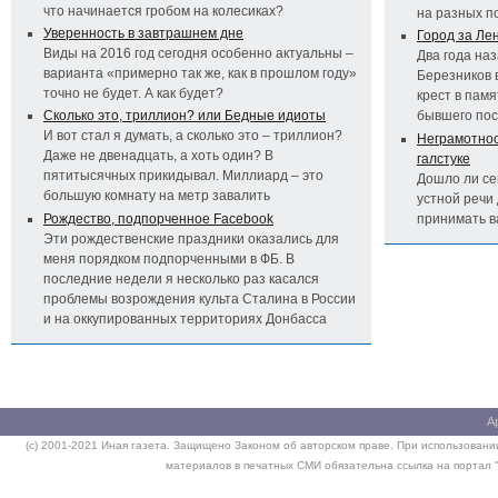
что начинается гробом на колесиках?
на разных п
Уверенность в завтрашнем дне
Город за Ле
Виды на 2016 год сегодня особенно актуальны –
Два года на
варианта «примерно так же, как в прошлом году»
Березников 
точно не будет. А как будет?
крест в пам
Сколько это, триллион? или Бедные идиоты
бывшего по
И вот стал я думать, а сколько это – триллион?
Неграмотност
Даже не двенадцать, а хоть один? В
галстуке
пятитысячных прикидывал. Миллиард – это
Дошло ли се
большую комнату на метр завалить
устной речи 
Рождество, подпорченное Facebook
принимать 
Эти рождественские праздники оказались для
меня порядком подпорченными в ФБ. В
последние недели я несколько раз касался
проблемы возрождения культа Сталина в России
и на оккупированных территориях Донбасса
А
(c) 2001-2021 Иная газета. Защищено Законом об авторском праве. При использовании
материалов в печатных СМИ обязательна ссылка на портал