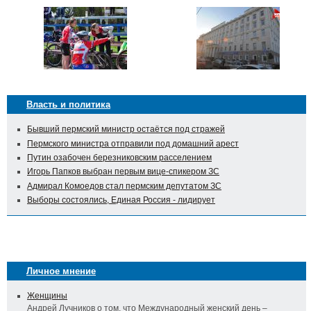
Власть и политика
Бывший пермский министр остаётся под стражей
Пермского министра отправили под домашний арест
Путин озабочен березниковским расселением
Игорь Папков выбран первым вице-спикером ЗС
Адмирал Комоедов стал пермским депутатом ЗС
Выборы состоялись, Единая Россия - лидирует
Личное мнение
Женщины
Андрей Лучников о том, что Международный женский день –