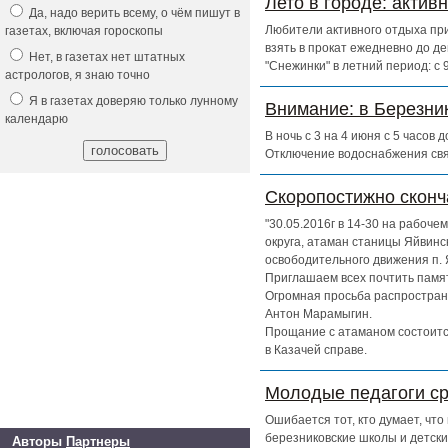
Лето в городе: актив
Да, надо верить всему, о чём пишут в
Любители активного отдыха при
газетах, включая гороскопы
взять в прокат ежедневно до д
Нет, в газетах нет штатных
"Снежинки" в летний период: с
астрологов, я знаю точно
Я в газетах доверяю только лунному
Внимание: в Березни
календарю
В ночь с 3 на 4 июня с 5 часов
Отключение водоснабжения свя
Скоропостижно скон
"30.05.2016г в 14-30 на рабоч
округа, атаман станицы Яйвинс
освободительного движения п. 
Приглашаем всех почтить памят
Огромная просьба распространи
Антон Марамыгин.
Прощание с атаманом состоится
в Казачей справе.
Молодые педагоги ср
Ошибается тот, кто думает, чт
березниковские школы и детски
Авторы
Партнеры