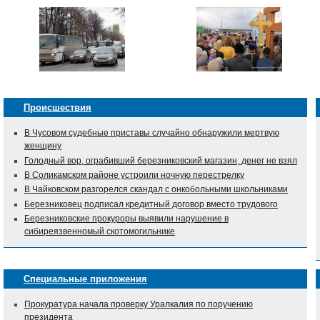
Происшествия
В Чусовом судебные приставы случайно обнаружили мертвую
женщину
Голодный вор, ограбивший березниковский магазин, денег не взял
В Соликамском районе устроили ночную перестрелку
В Чайковском разгорелся скандал с онкобольными школьниками
Березниковец подписал кредитный договор вместо трудового
Березниковские прокуроры выявили нарушение в
сибиреязвенномый скотомогильнике
Специальные приложения
Прокуратура начала проверку Уралкалия по поручению
президента