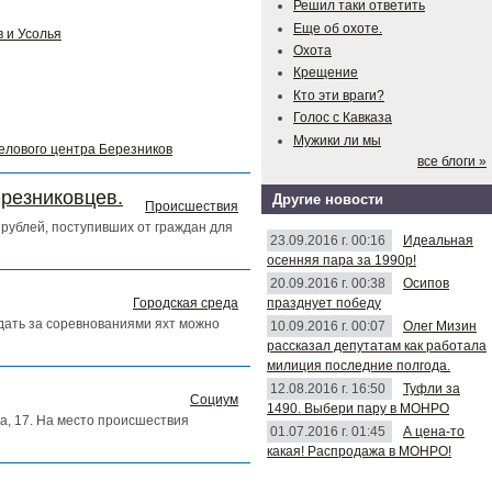
Решил таки ответить
Еще об охоте.
 и Усолья
Охота
Крещение
Кто эти враги?
Голос с Кавказа
Мужики ли мы
делового центра Березников
все блоги »
ерезниковцев.
Другие новости
Происшествия
рублей, поступивших от граждан для
23.09.2016 г. 00:16
Идеальная
осенняя пара за 1990р!
20.09.2016 г. 00:38
Осипов
празднует победу
Городская среда
юдать за соревнованиями яхт можно
10.09.2016 г. 00:07
Олег Мизин
рассказал депутатам как работала
милиция последние полгода.
12.08.2016 г. 16:50
Туфли за
Социум
1490. Выбери пару в МОНРО
а, 17. На место происшествия
01.07.2016 г. 01:45
А цена-то
какая! Распродажа в МОНРО!