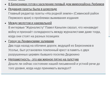
В Березниках готов к заселению первый дом микрорайона Любимов
Редакция газеты была в шоколаде
Главный редактор газеты «На родной земле» (Сивинской район
Пермского края) о проблемах выживания издания
Между молотом и наковальней
В интервью "Журналисту" Павел Каныгин сказал, что ненавидит
войну и признаёт солидарность между журналистами даже тогда,
когда они стоят на разных позициях
Город за Ленвинскими заливами
Два года назад на обочине дороги, ведущей из Березников в
Усолье, был установлен поклонный крест в память о двух
разрушенных церквях бывшего поселка Дедюхино
Неграмотность - это как жирное пятно на галстуке
Дошло ли сейчас состояние нашей письменной и устной речи до
того уровня, когда надо принимать валидол?