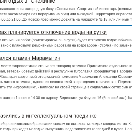
ный отдых в "Снежинке"
глашаются на загородную базу «Снежинка». Спортивный инвентарь (велосипе
евяти часов вечера без перерыва на обед или выходной. Территория обработ
 9:00 до 21:00. До Новожилово можно доехать на маршруте № 18, или личным 
ках планируется отключение воды на сутки
 до окончания работ (ориентировочно на сутки) будет отключено водоснабжен
зано с плановыми ремонтными работами на водозаборе «Усолка» по замене
чался атаман Марамыгин
ем месте скоропостижно скончался товарищ атамана Прикамского отдельного к
кая, ветеран боевых действий в республике Югославия, координатор Народно
Яйва, врач хирург, мой отец казачий полковник Марамыгин Александр Юрьевич
ь лихого атамана , одного из основателей возрождения казачества в Пермско
ть эту информацию", - написал на своей странице в социальных сетях сын 
 завтра 1 июня в 14:30 по адресу: Березники, ул Фрунзе 16 (большой зал). К
азились в интеллектуальном поединке
о в березниковском образовании совсем не осталось молодых специалистов. К
е сады приходят молодые выпускники педагогических колледжей и вузов. Нов