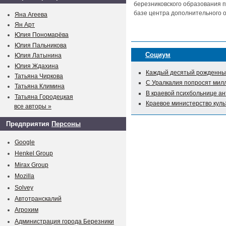
березниковского образования п
базе центра дополнительного о
Яна Агеева
Ян Арт
Юлия Пономарёва
Юлия Пальникова
Социум
Юлия Латынина
Юлия Ждахина
Каждый десятый рожденный
Татьяна Чиркова
С Уралкалия попросят мил
Татьяна Климина
В краевой психбольнице а
Татьяна Городецкая
Краевое министерство куль
все авторы »
Предприятия
Персоны
Google
Henkel Group
Mirax Group
Mozilla
Solvey
Автотранскалий
Агрохим
Администрация города Березники