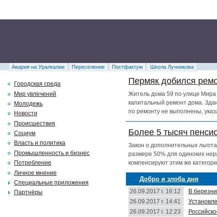
Авария на Уралкалии
Переселение
Постфактум
Школа Лучникова
Пермяк добился ремо
Городская среда
Мир увлечений
Житель дома 59 по улице Мира 
капитальный ремонт дома. Здан
Молодежь
по ремонту не выполнены, указ
Новости
Происшествия
Более 5 тысяч пенси
Социум
Власть и политика
Закон о дополнительных льгота
Промышленность и бизнес
размере 50% для одиноких нер
компенсируют этим же категори
Потребление
Личное мнение
Добро и злоба дня
Специальные приложения
26.09.2017 г. 16:12
В березни
Партнёры
26.09.2017 г. 14:41
Установле
26.09.2017 г. 12:23
Российско