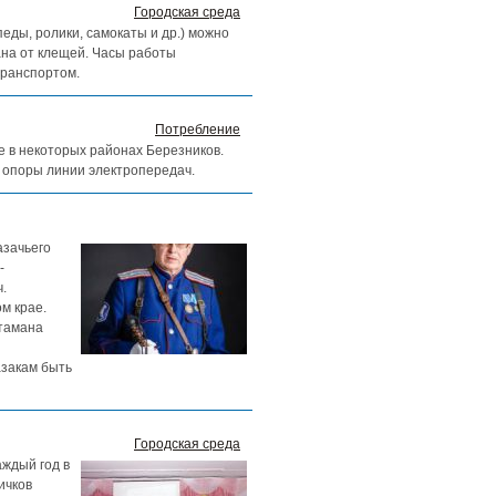
Городская среда
ды, ролики, самокаты и др.) можно
ана от клещей. Часы работы
транспортом.
Потребление
ие в некоторых районах Березников.
 опоры линии электропередач.
азачьего
-
.
м крае.
атамана
азакам быть
Городская среда
аждый год в
ичков