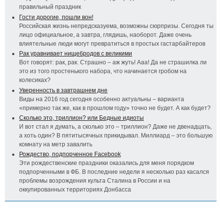
правильный праздник
Гости дорогие, пошли вон!
Российская жизнь непредсказуема, возможны сюрпризы. Сегодня ты
лицо официальное, а завтра, глядишь, наоборот. Даже очень
влиятельные люди могут превратиться в простых гастарбайтеров
Рак уравнивает нищебродов с великими
Вот говорят: рак, рак. Страшно – аж жуть! Ааа! Да не страшилка ли
это из того простенького набора, что начинается гробом на
колесиках?
Уверенность в завтрашнем дне
Виды на 2016 год сегодня особенно актуальны – варианта
«примерно так же, как в прошлом году» точно не будет. А как будет?
Сколько это, триллион? или Бедные идиоты
И вот стал я думать, а сколько это – триллион? Даже не двенадцать,
а хоть один? В пятитысячных прикидывал. Миллиард – это большую
комнату на метр завалить
Рождество, подпорченное Facebook
Эти рождественские праздники оказались для меня порядком
подпорченными в ФБ. В последние недели я несколько раз касался
проблемы возрождения культа Сталина в России и на
оккупированных территориях Донбасса