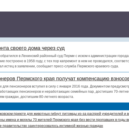
нта своего дома через суд
обратился в Ленинский районный суд Перми с иском к администрации города
ие построено в 1958 году, с тех пор капремонт в нем не проводился, соотве
ал истец в заявлении, сообщает пресс-служба Пермского краевого суда.
онеров Пермского края получат компенсацию взносов
х для пенсионеров вступил в силу с января 2016 года. Документом предусмот
аботающих пенсионеров и неработающих семейных пар, достигших 70-летнег
ям граждан, достигшим 80-летнего возраста.
ковском приюте для животных гибнут питомцы из-за распрей учредителей и 
ны имена и могилы 70 жителей Пермского края без вести пропавших в годы в
е правительство заинтересовалось интимной жизнью граждан