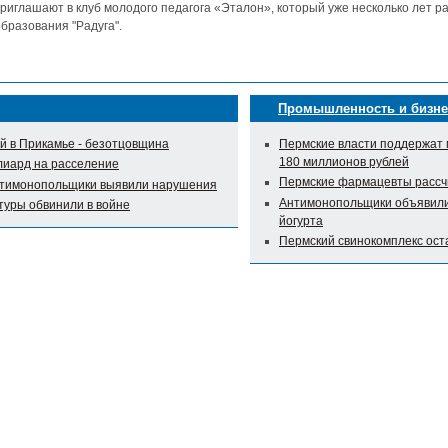
риглашают в клуб молодого педагога «Эталон», который уже несколько лет р
бразования "Радуга".
Промышленность и бизне
 в Прикамье - безотцовщина
Пермские власти поддержат 
180 миллионов рублей
лиард на расселение
Пермские фармацевты рассч
нтимонопольщики выявили нарушения
Антимонопольщики объявили 
туры обвинили в войне
йогурта
Пермский свинокомплекс оста