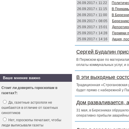
26.09.2017 г. 11:22
Политичес
26.09.2017 г. 11:15
В Прикамь
26.09.2017 г. 11:00
В Березни
26.09.2017 г. 08:05
Березнико
25.09.2017 г. 15:01
Депортиро
25.09.2017 г. 14:28
Пермяки п
25.09.2017 г. 14:16
Акция, по
Сергей Будалин прис
В Пермском крае по материалам
оплаты коммунальных услуг, и 
В эти выходные сост
Ваше мнение важно
Традиционная «Строгановская р
Стоит ли доверять гороскопам в
будет прямо с набережной у Па
газетах?:
Дом разваливается, 
Да, газетные астрологи не
ошибаются в отличие от газетных
31 мая, в Березниках обрушило
синоптиков
оперативно прибыли аварийны
Нет, гороскопы печатают, чтобы
люди выписывали газеты