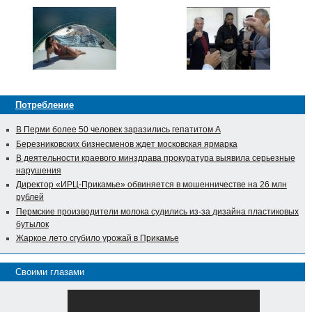
Потребление
В Перми более 50 человек заразились гепатитом А
Березниковских бизнесменов ждет московская ярмарка
В деятельности краевого минздрава прокуратура выявила серьезные
нарушения
Директор «ИРЦ-Прикамье» обвиняется в мошенничестве на 26 млн
рублей
Пермские производители молока судились из-за дизайна пластиковых
бутылок
Жаркое лето сгубило урожай в Прикамье
Своими глазами