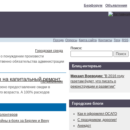
Берфорум
Объявления
Погода
Опросы
Карта сайта
Контакты
Теги
RSS
Поиск:
Городская среда
 о понуждении произвести
тственно обязательства администрации
Блиц-интервью
Михаил Воеводин:
"В 2016 году
 на капитальный ремонт.
газетам будет, что писать о
Потребление
реконструкции и развитии"
рено предоставление скидки в
о возраста. А 100% расходов
Городские блоги
Как я оформлял ОСАГО
волонтеров
С праздником, дорогие!
ойны в боях за Берлин и Вену
Анекдот