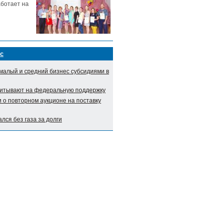
аботает на
с
малый и средний бизнес субсидиями в
итывают на федеральную поддержку
о повторном аукционе на поставку
лся без газа за долги