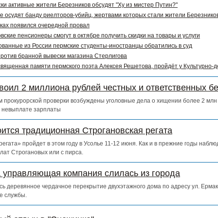
ки активные жители Березников обсудят "Ху из мистер Путин?"
е осудят банду риелторов-убийц, жертвами которых стали жители Березников
ках появился очередной провал
вские пенсионеры смогут в октябре получить скидки на товары и услуги
ванные из России пермские студенты-иностранцы обратились в суд
ротив бранной вывески магазина Стерлигова
священная памяти пермского поэта Алексея Решетова, пройдёт у Культурно-
воил 2 миллиона рублей честных и ответственных б
 прокурорской проверки возбуждены уголовные дела о хищении более 2 млн 
о невыплате зарплаты
оится традиционная Строгановская регата
егата» пройдет в этом году в Усолье 11-12 июня. Как и в прежние годы набл
лат Строгановых или с пирса.
а управляющая компания слилась из города
сь деревянное чердачное перекрытие двухэтажного дома по адресу ул. Ермак
е службы.