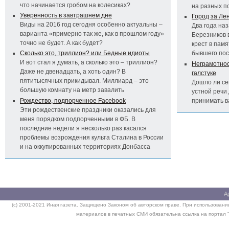
что начинается гробом на колесиках?
на разных п
Уверенность в завтрашнем дне
Город за Ле
Виды на 2016 год сегодня особенно актуальны –
Два года на
варианта «примерно так же, как в прошлом году»
Березников 
точно не будет. А как будет?
крест в пам
Сколько это, триллион? или Бедные идиоты
бывшего по
И вот стал я думать, а сколько это – триллион?
Неграмотност
Даже не двенадцать, а хоть один? В
галстуке
пятитысячных прикидывал. Миллиард – это
Дошло ли се
большую комнату на метр завалить
устной речи 
Рождество, подпорченное Facebook
принимать 
Эти рождественские праздники оказались для
меня порядком подпорченными в ФБ. В
последние недели я несколько раз касался
проблемы возрождения культа Сталина в России
и на оккупированных территориях Донбасса
А
(c) 2001-2021 Иная газета. Защищено Законом об авторском праве. При использовании
материалов в печатных СМИ обязательна ссылка на портал