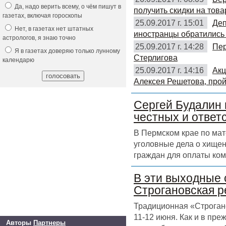
Да, надо верить всему, о чём пишут в
получить скидки на това
газетах, включая гороскопы
25.09.2017 г. 15:01
Деп
Нет, в газетах нет штатных
иностранцы обратились 
астрологов, я знаю точно
25.09.2017 г. 14:28
Пер
Я в газетах доверяю только лунному
Стерлигова
календарю
25.09.2017 г. 14:16
Акц
Алексея Решетова, прой
Сергей Будалин 
честных и ответ
В Пермском крае по ма
уголовные дела о хищен
граждан для оплаты ком
В эти выходные 
Строгановская р
Традиционная «Строгано
11-12 июня. Как и в пр
Авторы
Партнеры