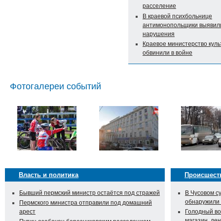
расселение
В краевой психбольнице
антимонопольщики выявил
нарушения
Краевое министерство кул
обвинили в войне
Фотогалереи событий
Власть и политика
Происшест
Бывший пермский министр остаётся под стражей
В Чусовом с
обнаружили
Пермского министра отправили под домашний
арест
Голодный во
магазин, ден