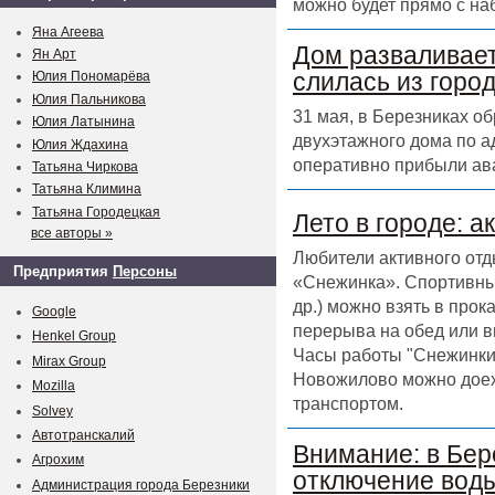
можно будет прямо с на
Яна Агеева
Дом разваливает
Ян Арт
слилась из горо
Юлия Пономарёва
Юлия Пальникова
31 мая, в Березниках о
Юлия Латынина
двухэтажного дома по а
Юлия Ждахина
оперативно прибыли ав
Татьяна Чиркова
Татьяна Климина
Татьяна Городецкая
Лето в городе: а
все авторы »
Любители активного отд
Предприятия
Персоны
«Снежинка». Спортивный
др.) можно взять в прок
Google
перерыва на обед или в
Henkel Group
Часы работы "Снежинки" 
Mirax Group
Новожилово можно доех
Mozilla
транспортом.
Solvey
Автотранскалий
Внимание: в Бер
Агрохим
отключение воды
Администрация города Березники