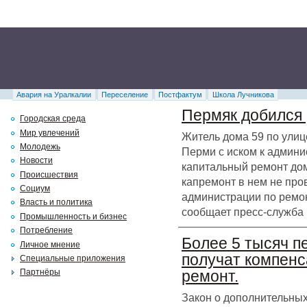
Авария на Уралкалии
Переселение
Постфактум
Школа Лучникова
Пермяк добился 
Городская среда
Мир увлечений
Житель дома 59 по улиц
Молодежь
Перми с иском к админи
Новости
капитальный ремонт дома
Происшествия
капремонт в нем не про
Социум
администрации по ремон
Власть и политика
сообщает пресс-служба 
Промышленность и бизнес
Потребление
Более 5 тысяч п
Личное мнение
получат компенс
Специальные приложения
Партнёры
ремонт.
Закон о дополнительных