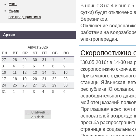
Азот
В ночь с 3 на 4 июня с 
Акрон
сутки) будет отключено
все предприятия »
Березников.
Отключение водоснабже
работами на водозаборе
Архив
электропередач.
Август 2026
Скоропостижно 
ПН
ВТ
СР
ЧТ
ПТ
СБ
ВС
27
28
29
30
31
1
2
"30.05.2016г в 14-30 на
3
4
5
6
7
8
9
скоропостижно скончал
10
11
12
13
14
15
16
Прикамского отдельного 
17
18
19
20
21
22
23
станицы Яйвинская, вет
24
25
26
27
28
29
30
республике Югославия,
31
1
2
3
4
5
6
освободительного движен
мой отец казачий полк
Приглашаем всех почтит
основателей возрождени
просьба распространить
странице в социальных 
Прощание с атаманом со