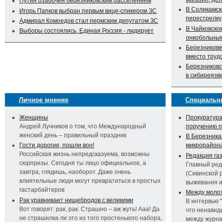
Путин озабочен березниковским расселением
В Соликамск
Игорь Папков выбран первым вице-спикером ЗС
перестрелку
Адмирал Комоедов стал пермским депутатом ЗС
В Чайковско
Выборы состоялись, Единая Россия - лидирует
онкобольны
Березникове
вместо труд
Березниковс
в сибиреязв
Личное мнение
Специальн
Женщины
Прокуратура
Андрей Лучников о том, что Международный
поручению 
женский день – правильный праздник
В Березника
Гости дорогие, пошли вон!
микрорайон
Российская жизнь непредсказуема, возможны
Редакция га
сюрпризы. Сегодня ты лицо официальное, а
Главный ред
завтра, глядишь, наоборот. Даже очень
(Сивинской 
влиятельные люди могут превратиться в простых
выживания 
гастарбайтеров
Между молот
Рак уравнивает нищебродов с великими
В интервью 
Вот говорят: рак, рак. Страшно – аж жуть! Ааа! Да
что ненавид
не страшилка ли это из того простенького набора,
между журна