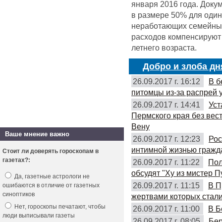
января 2016 года. Доку
в размере 50% для оди
неработающих семейных 
расходов компенсируют 
летнего возраста.
Добро и злоба дн
26.09.2017 г. 16:12
В б
питомцы из-за распрей 
26.09.2017 г. 14:41
Уст
Пермского края без вес
Вену
Ваше мнение важно
26.09.2017 г. 12:23
Рос
интимной жизнью гражд
Стоит ли доверять гороскопам в
газетах?:
26.09.2017 г. 11:22
Пол
обсудят "Ху из мистер П
Да, газетные астрологи не
26.09.2017 г. 11:15
В П
ошибаются в отличие от газетных
синоптиков
жертвами которых стали
Нет, гороскопы печатают, чтобы
26.09.2017 г. 11:00
В Б
люди выписывали газеты
26.09.2017 г. 08:05
Бер