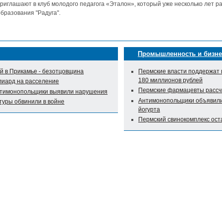
риглашают в клуб молодого педагога «Эталон», который уже несколько лет р
бразования "Радуга".
Промышленность и бизне
 в Прикамье - безотцовщина
Пермские власти поддержат 
180 миллионов рублей
лиард на расселение
Пермские фармацевты рассч
нтимонопольщики выявили нарушения
Антимонопольщики объявили 
туры обвинили в войне
йогурта
Пермский свинокомплекс оста