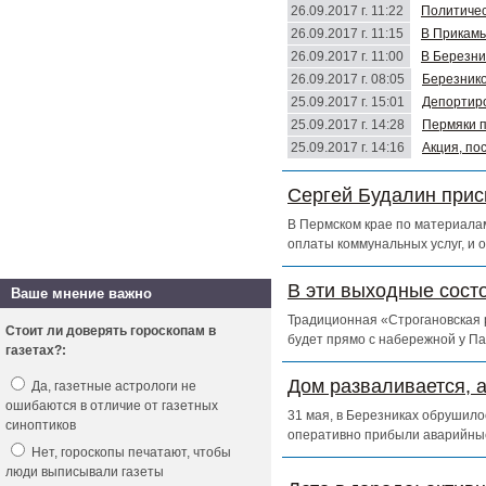
26.09.2017 г. 11:22
Политичес
26.09.2017 г. 11:15
В Прикамь
26.09.2017 г. 11:00
В Березни
26.09.2017 г. 08:05
Березнико
25.09.2017 г. 15:01
Депортиро
25.09.2017 г. 14:28
Пермяки п
25.09.2017 г. 14:16
Акция, по
Сергей Будалин прис
В Пермском крае по материалам
оплаты коммунальных услуг, и 
В эти выходные сост
Ваше мнение важно
Традиционная «Строгановская р
Стоит ли доверять гороскопам в
будет прямо с набережной у Па
газетах?:
Дом разваливается, 
Да, газетные астрологи не
ошибаются в отличие от газетных
31 мая, в Березниках обрушило
синоптиков
оперативно прибыли аварийны
Нет, гороскопы печатают, чтобы
люди выписывали газеты