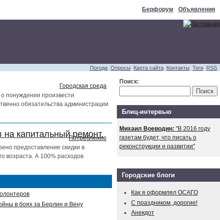
Берфорум
Объявления
Погода
Опросы
Карта сайта
Контакты
Теги
RSS
Поиск:
Городская среда
 о понуждении произвести
тственно обязательства администрации
Блиц-интервью
Михаил Воеводин:
"В 2016 году
 на капитальный ремонт.
газетам будет, что писать о
Потребление
реконструкции и развитии"
рено предоставление скидки в
о возраста. А 100% расходов
Городские блоги
Как я оформлял ОСАГО
волонтеров
С праздником, дорогие!
ойны в боях за Берлин и Вену
Анекдот