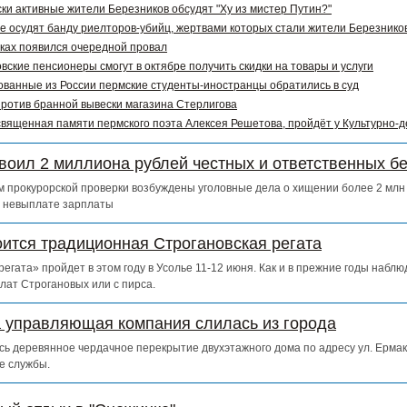
ки активные жители Березников обсудят "Ху из мистер Путин?"
е осудят банду риелторов-убийц, жертвами которых стали жители Березников
ках появился очередной провал
вские пенсионеры смогут в октябре получить скидки на товары и услуги
ванные из России пермские студенты-иностранцы обратились в суд
ротив бранной вывески магазина Стерлигова
священная памяти пермского поэта Алексея Решетова, пройдёт у Культурно-
воил 2 миллиона рублей честных и ответственных б
 прокурорской проверки возбуждены уголовные дела о хищении более 2 млн 
о невыплате зарплаты
оится традиционная Строгановская регата
егата» пройдет в этом году в Усолье 11-12 июня. Как и в прежние годы набл
лат Строгановых или с пирса.
а управляющая компания слилась из города
сь деревянное чердачное перекрытие двухэтажного дома по адресу ул. Ермак
е службы.