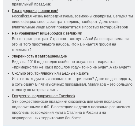
правильный праздник
Гости дорогие, пошли вон!
Российская жизнь непредсказуема, возможны сюрпризы. Сегодня ты
лицо официальное, а завтра, глядишь, наоборот. Даже очень
влиятельные люди могут превратиться в простых гастарбайтеров
Рак уравнивает нищебродов с великими
Вот говорят: рак, рак. Страшно – аж жуть! Ааа! Да не страшилка ли
это из того простенького набора, что начинается гробом на
колесиках?
Уверенность в завтрашнем дне
Виды на 2016 год сегодня особенно актуальны – варианта
«примерно так же, как в прошлом году» точно не будет. А как будет?
Сколько это, триллион? или Бедные идиоты
И вот стал я думать, а сколько это – триллион? Даже не двенадцать,
а хоть один? В пятитысячных прикидывал. Миллиард – это большую
комнату на метр завалить
Рождество, подпорченное Facebook
Эти рождественские праздники оказались для меня порядком
подпорченными в ФБ. В последние недели я несколько раз касался
проблемы возрождения культа Сталина в России и на
оккупированных территориях Донбасса