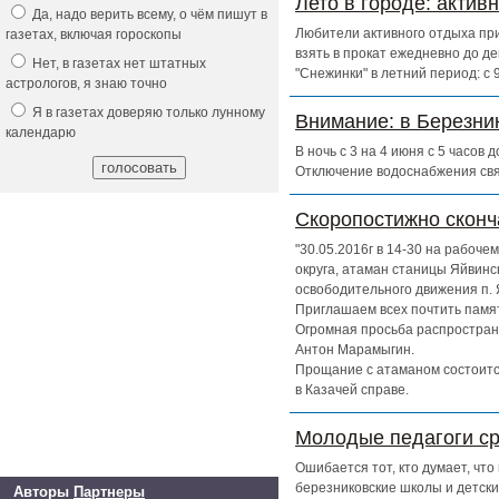
Лето в городе: актив
Да, надо верить всему, о чём пишут в
Любители активного отдыха при
газетах, включая гороскопы
взять в прокат ежедневно до д
Нет, в газетах нет штатных
"Снежинки" в летний период: с
астрологов, я знаю точно
Я в газетах доверяю только лунному
Внимание: в Березни
календарю
В ночь с 3 на 4 июня с 5 часов
Отключение водоснабжения свя
Скоропостижно скон
"30.05.2016г в 14-30 на рабоч
округа, атаман станицы Яйвинс
освободительного движения п. 
Приглашаем всех почтить памят
Огромная просьба распространи
Антон Марамыгин.
Прощание с атаманом состоится
в Казачей справе.
Молодые педагоги ср
Ошибается тот, кто думает, чт
березниковские школы и детски
Авторы
Партнеры