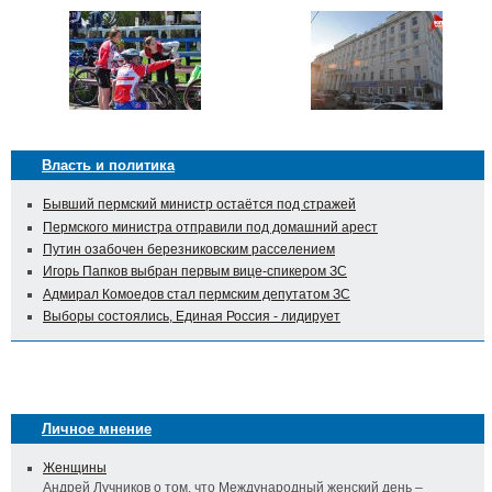
Власть и политика
Бывший пермский министр остаётся под стражей
Пермского министра отправили под домашний арест
Путин озабочен березниковским расселением
Игорь Папков выбран первым вице-спикером ЗС
Адмирал Комоедов стал пермским депутатом ЗС
Выборы состоялись, Единая Россия - лидирует
Личное мнение
Женщины
Андрей Лучников о том, что Международный женский день –