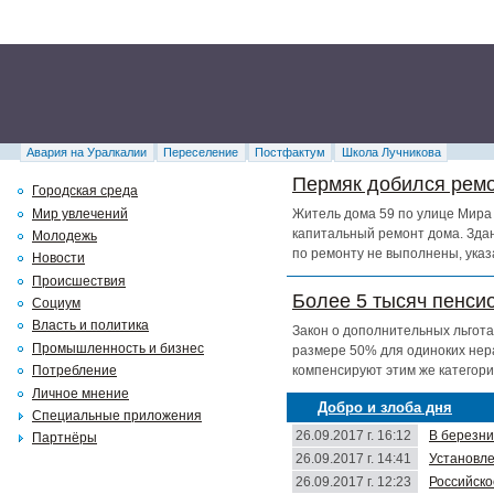
Авария на Уралкалии
Переселение
Постфактум
Школа Лучникова
Пермяк добился ремо
Городская среда
Мир увлечений
Житель дома 59 по улице Мира 
капитальный ремонт дома. Здан
Молодежь
по ремонту не выполнены, указ
Новости
Происшествия
Более 5 тысяч пенси
Социум
Власть и политика
Закон о дополнительных льгота
Промышленность и бизнес
размере 50% для одиноких нер
компенсируют этим же категори
Потребление
Личное мнение
Добро и злоба дня
Специальные приложения
26.09.2017 г. 16:12
В березни
Партнёры
26.09.2017 г. 14:41
Установле
26.09.2017 г. 12:23
Российско