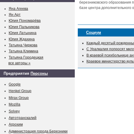
березниковского образования п
базе центра дополнительного о
Яна Агеева
Ян Арт
Юлия Пономарёва
Юлия Пальникова
Социум
Юлия Латынина
Юлия Ждахина
Каждый десятый рожденный
Татьяна Чиркова
С Уралкалия попросят мил
Татьяна Климина
В краевой психбольнице а
Татьяна Городецкая
Краевое министерство куль
все авторы »
Предприятия
Персоны
Google
Henkel Group
Mirax Group
Mozilla
Solvey
Автотранскалий
Агрохим
Администрация города Березники