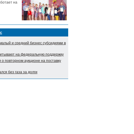
аботает на
с
малый и средний бизнес субсидиями в
итывают на федеральную поддержку
о повторном аукционе на поставку
лся без газа за долги