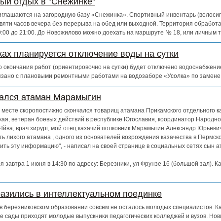
ный отдых в "Снежинке"
глашаются на загородную базу «Снежинка». Спортивный инвентарь (велосипе
евяти часов вечера без перерыва на обед или выходной. Территория обработ
 9:00 до 21:00. До Новожилово можно доехать на маршруте № 18, или личным 
ках планируется отключение воды на сутки
 до окончания работ (ориентировочно на сутки) будет отключено водоснабжен
зано с плановыми ремонтными работами на водозаборе «Усолка» по замене
чался атаман Марамыгин
ем месте скоропостижно скончался товарищ атамана Прикамского отдельного к
кая, ветеран боевых действий в республике Югославия, координатор Народно
Яйва, врач хирург, мой отец казачий полковник Марамыгин Александр Юрьевич
ь лихого атамана , одного из основателей возрождения казачества в Пермско
ть эту информацию", - написал на своей странице в социальных сетях сын 
 завтра 1 июня в 14:30 по адресу: Березники, ул Фрунзе 16 (большой зал). К
азились в интеллектуальном поединке
о в березниковском образовании совсем не осталось молодых специалистов. К
е сады приходят молодые выпускники педагогических колледжей и вузов. Нов