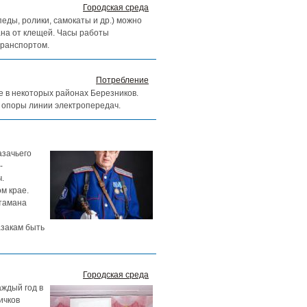
Городская среда
ды, ролики, самокаты и др.) можно
ана от клещей. Часы работы
транспортом.
Потребление
ие в некоторых районах Березников.
 опоры линии электропередач.
азачьего
-
.
м крае.
атамана
азакам быть
Городская среда
аждый год в
ичков