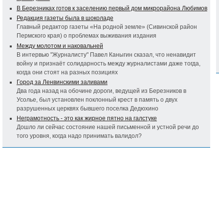
В Березниках готов к заселению первый дом микрорайона Любимов
Редакция газеты была в шоколаде
Главный редактор газеты «На родной земле» (Сивинской район
Пермского края) о проблемах выживания издания
Между молотом и наковальней
В интервью "Журналисту" Павел Каныгин сказал, что ненавидит
войну и признаёт солидарность между журналистами даже тогда,
когда они стоят на разных позициях
Город за Ленвинскими заливами
Два года назад на обочине дороги, ведущей из Березников в
Усолье, был установлен поклонный крест в память о двух
разрушенных церквях бывшего поселка Дедюхино
Неграмотность - это как жирное пятно на галстуке
Дошло ли сейчас состояние нашей письменной и устной речи до
того уровня, когда надо принимать валидол?