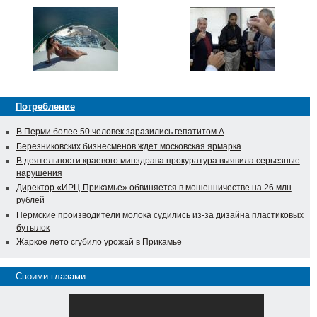
Потребление
В Перми более 50 человек заразились гепатитом А
Березниковских бизнесменов ждет московская ярмарка
В деятельности краевого минздрава прокуратура выявила серьезные
нарушения
Директор «ИРЦ-Прикамье» обвиняется в мошенничестве на 26 млн
рублей
Пермские производители молока судились из-за дизайна пластиковых
бутылок
Жаркое лето сгубило урожай в Прикамье
Своими глазами