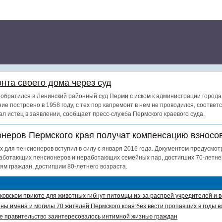
нта своего дома через суд
обратился в Ленинский районный суд Перми с иском к администрации города
ие построено в 1958 году, с тех пор капремонт в нем не проводился, соотве
ал истец в заявлении, сообщает пресс-служба Пермского краевого суда.
онеров Пермского края получат компенсацию взносов
х для пенсионеров вступил в силу с января 2016 года. Документом предусмот
аботающих пенсионеров и неработающих семейных пар, достигших 70-летнег
ям граждан, достигшим 80-летнего возраста.
ковском приюте для животных гибнут питомцы из-за распрей учредителей и 
ны имена и могилы 70 жителей Пермского края без вести пропавших в годы в
е правительство заинтересовалось интимной жизнью граждан