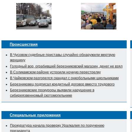
Происшествия
В Чусовом судебные приставы случайно обнаружили мертвую
женщину
Голодный вор, ограбивший березниковский магазин, денег не взял
В Соликамском районе устроили ночную перестрелку
В Чайковском разгорелся скандал с онкобольными школьниками
Березниковец подписал кредитный договор вместо трудового
Березниковские прокуроры выявили нарушение в
сибиреязвенномый скотомогильнике
Специальные приложения
Прокуратура начала проверку Уралкалия по поручению
президента