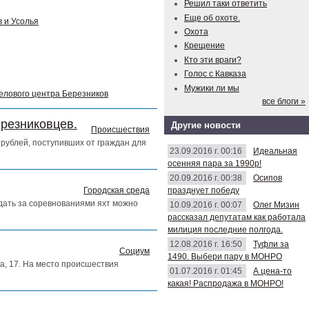
Решил таки ответить
Еще об охоте.
 и Усолья
Охота
Крещение
Кто эти враги?
Голос с Кавказа
Мужики ли мы
делового центра Березников
все блоги »
ерезниковцев.
Другие новости
Происшествия
рублей, поступивших от граждан для
23.09.2016 г. 00:16
Идеальная
осенняя пара за 1990р!
20.09.2016 г. 00:38
Осипов
празднует победу
Городская среда
юдать за соревнованиями яхт можно
10.09.2016 г. 00:07
Олег Мизин
рассказал депутатам как работала
милиция последние полгода.
12.08.2016 г. 16:50
Туфли за
Социум
1490. Выбери пару в МОНРО
а, 17. На место происшествия
01.07.2016 г. 01:45
А цена-то
какая! Распродажа в МОНРО!