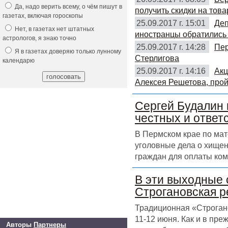
Да, надо верить всему, о чём пишут в
получить скидки на това
газетах, включая гороскопы
25.09.2017 г. 15:01
Деп
Нет, в газетах нет штатных
иностранцы обратились 
астрологов, я знаю точно
25.09.2017 г. 14:28
Пер
Я в газетах доверяю только лунному
Стерлигова
календарю
25.09.2017 г. 14:16
Акц
Алексея Решетова, прой
Сергей Будалин 
честных и ответ
В Пермском крае по ма
уголовные дела о хищен
граждан для оплаты ком
В эти выходные 
Строгановская р
Традиционная «Строгано
11-12 июня. Как и в пр
Авторы
Партнеры