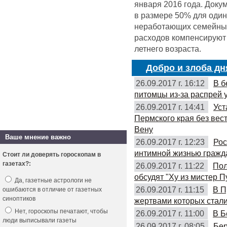
января 2016 года. Доку
в размере 50% для оди
неработающих семейных 
расходов компенсируют 
летнего возраста.
Добро и злоба дн
26.09.2017 г. 16:12
В б
питомцы из-за распрей 
26.09.2017 г. 14:41
Уст
Пермского края без вес
Вену
Ваше мнение важно
26.09.2017 г. 12:23
Рос
интимной жизнью гражд
Стоит ли доверять гороскопам в
газетах?:
26.09.2017 г. 11:22
Пол
обсудят "Ху из мистер П
Да, газетные астрологи не
26.09.2017 г. 11:15
В П
ошибаются в отличие от газетных
синоптиков
жертвами которых стали
Нет, гороскопы печатают, чтобы
26.09.2017 г. 11:00
В Б
люди выписывали газеты
26.09.2017 г. 08:05
Бер