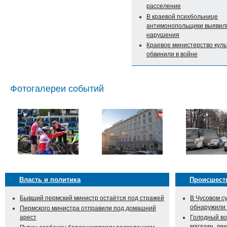
расселение
В краевой психбольнице
антимонопольщики выявил
нарушения
Краевое министерство кул
обвинили в войне
Фотогалереи событий
Власть и политика
Происшест
Бывший пермский министр остаётся под стражей
В Чусовом с
обнаружили
Пермского министра отправили под домашний
арест
Голодный во
магазин, ден