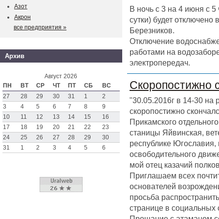
Азот
В ночь с 3 на 4 июня с 
Акрон
сутки) будет отключено
все предприятия »
Березников.
Отключение водоснабже
работами на водозаборе
Архив
электропередач.
Август 2026
Скоропостижно 
ПН
ВТ
СР
ЧТ
ПТ
СБ
ВС
27
28
29
30
31
1
2
"30.05.2016г в 14-30 на
3
4
5
6
7
8
9
скоропостижно скончал
10
11
12
13
14
15
16
Прикамского отдельного 
17
18
19
20
21
22
23
станицы Яйвинская, вет
24
25
26
27
28
29
30
республике Югославия,
31
1
2
3
4
5
6
освободительного движен
мой отец казачий полк
Приглашаем всех почтит
основателей возрождени
просьба распространить
странице в социальных 
Прощание с атаманом со