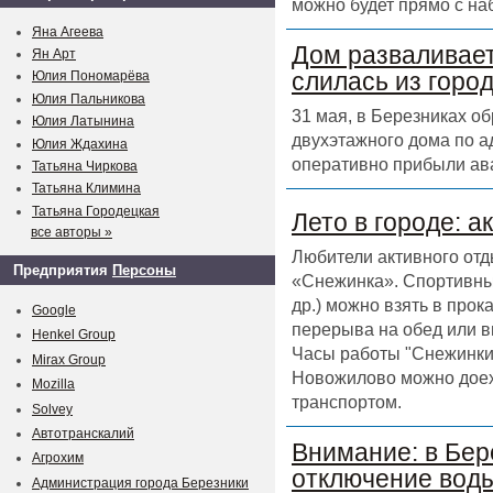
можно будет прямо с на
Яна Агеева
Дом разваливает
Ян Арт
слилась из горо
Юлия Пономарёва
Юлия Пальникова
31 мая, в Березниках о
Юлия Латынина
двухэтажного дома по а
Юлия Ждахина
оперативно прибыли ав
Татьяна Чиркова
Татьяна Климина
Татьяна Городецкая
Лето в городе: а
все авторы »
Любители активного отд
Предприятия
Персоны
«Снежинка». Спортивный
др.) можно взять в прок
Google
перерыва на обед или в
Henkel Group
Часы работы "Снежинки" 
Mirax Group
Новожилово можно доех
Mozilla
транспортом.
Solvey
Автотранскалий
Внимание: в Бер
Агрохим
отключение воды
Администрация города Березники