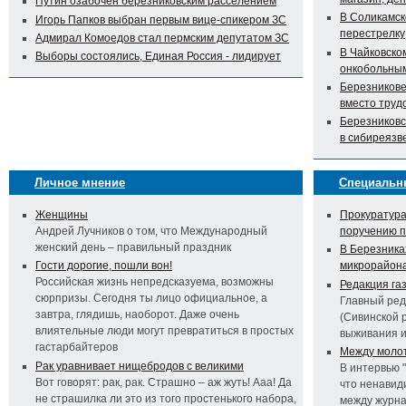
Путин озабочен березниковским расселением
В Соликамск
Игорь Папков выбран первым вице-спикером ЗС
перестрелку
Адмирал Комоедов стал пермским депутатом ЗС
В Чайковско
Выборы состоялись, Единая Россия - лидирует
онкобольны
Березникове
вместо труд
Березниковс
в сибиреязв
Личное мнение
Специальн
Женщины
Прокуратура
Андрей Лучников о том, что Международный
поручению 
женский день – правильный праздник
В Березника
Гости дорогие, пошли вон!
микрорайон
Российская жизнь непредсказуема, возможны
Редакция га
сюрпризы. Сегодня ты лицо официальное, а
Главный ред
завтра, глядишь, наоборот. Даже очень
(Сивинской 
влиятельные люди могут превратиться в простых
выживания 
гастарбайтеров
Между молот
Рак уравнивает нищебродов с великими
В интервью 
Вот говорят: рак, рак. Страшно – аж жуть! Ааа! Да
что ненавид
не страшилка ли это из того простенького набора,
между журна