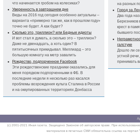
что начинается гробом на колесиках?
на разных п
Уверенность в завтрашнем дне
Город за Ле
Виды на 2016 год сегодня особенно актуальны –
Два года на
варианта «примерно так же, как в прошлом году»
Березников 
точно не будет. А как будет?
крест в пам
Сколько это, триллион? или Бедные идиоты
бывшего по
И вот стал я думать, а сколько это – триллион?
Неграмотност
Даже не двенадцать, а хоть один? В
галстуке
пятитысячных прикидывал. Миллиард – это
Дошло ли се
большую комнату на метр завалить
устной речи 
Рождество, подпорченное Facebook
принимать 
Эти рождественские праздники оказались для
меня порядком подпорченными в ФБ. В
последние недели я несколько раз касался
проблемы возрождения культа Сталина в России
и на оккупированных территориях Донбасса
А
(c) 2001-2021 Иная газета. Защищено Законом об авторском праве. При использовании
материалов в печатных СМИ обязательна ссылка на портал