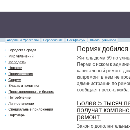
Авария на Уралкалии
Переселение
Постфактум
Школа Лучникова
Пермяк добился 
Городская среда
Мир увлечений
Житель дома 59 по улиц
Молодежь
Перми с иском к админи
Новости
капитальный ремонт дома
Происшествия
капремонт в нем не про
Социум
администрации по ремон
Власть и политика
сообщает пресс-служба 
Промышленность и бизнес
Потребление
Более 5 тысяч п
Личное мнение
получат компенс
Специальные приложения
Партнёры
ремонт.
Закон о дополнительных