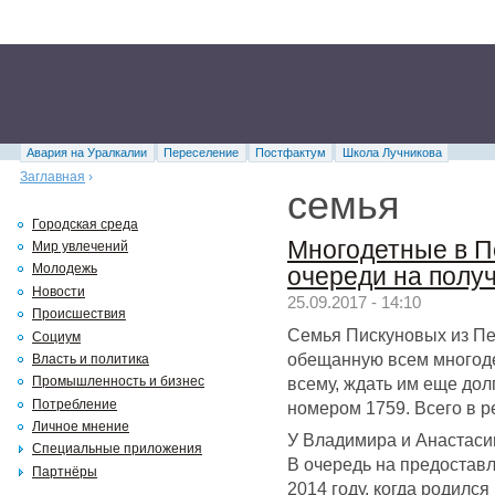
Авария на Уралкалии
Переселение
Постфактум
Школа Лучникова
Заглавная
›
семья
Городская среда
Многодетные в Пе
Мир увлечений
Молодежь
очереди на полу
Новости
25.09.2017 - 14:10
Происшествия
Семья Пискуновых из Пе
Социум
обещанную всем многоде
Власть и политика
всему, ждать им еще дол
Промышленность и бизнес
Потребление
номером 1759. Всего в р
Личное мнение
У Владимира и Анастасии
Специальные приложения
В очередь на предоставл
Партнёры
2014 году, когда родился