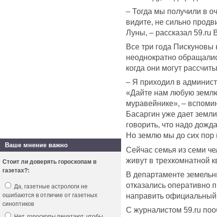
– Тогда мы получили в о
видите, не сильно продв
Луны, – рассказал 59.ru
Все три года Пискуновы 
неоднократно обращалис
когда они могут рассчиты
– Я приходил в админис
«Дайте нам любую землю!
муравейнике», – вспоми
Басаргин уже дает земли
говорить, что надо дожд
Но землю мы до сих пор 
Ваше мнение важно
Сейчас семья из семи че
живут в трехкомнатной к
Стоит ли доверять гороскопам в
газетах?:
В департаменте земель
отказались оперативно 
Да, газетные астрологи не
направить официальный 
ошибаются в отличие от газетных
синоптиков
С журналистом 59.ru по
Нет, гороскопы печатают, чтобы