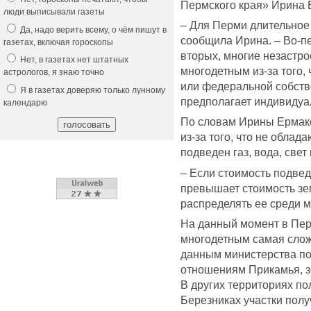
Пермского края» Ирина 
люди выписывали газеты
– Для Перми длительное 
Да, надо верить всему, о чём пишут в
сообщила Ирина. – Во-пе
газетах, включая гороскопы
вторых, многие незастро
Нет, в газетах нет штатных
многодетным из-за того, 
астрологов, я знаю точно
или федеральной собстве
Я в газетах доверяю только лунному
предполагает индивидуа
календарю
По словам Ирины Ермако
из-за того, что не облад
подведен газ, вода, свет 
– Если стоимость подвед
превышает стоимость зе
распределять ее среди м
На данный момент в Пер
многодетным самая слож
данным министерства п
отношениям Прикамья, з
В других территориях по
Березниках участки пол