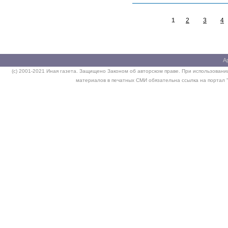
1
2
3
4
А
(c) 2001-2021 Иная газета. Защищено Законом об авторском праве. При использовании
материалов в печатных СМИ обязательна ссылка на портал