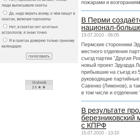
пожарами и возгорания
люди выписывали газеты
Да, надо верить всему, о чём пишут в
В Перми создаёт
газетах, включая гороскопы
национал-больш
Нет, в газетах нет штатных
астрологов, я знаю точно
19.07.2010 - 06:05
Я в газетах доверяю только лунному
Пермские сторонники Эд
календарю
местного отделения парт
съезд партии "Другая Ро
новый проект Эдуарда Л
прибывшие на съезд из 
руководящие партийные 
Савенко (Лимонов), а та
в том числе и отделение
В результате про
березниковский 
с КПРФ
15.07.2010 - 13:10