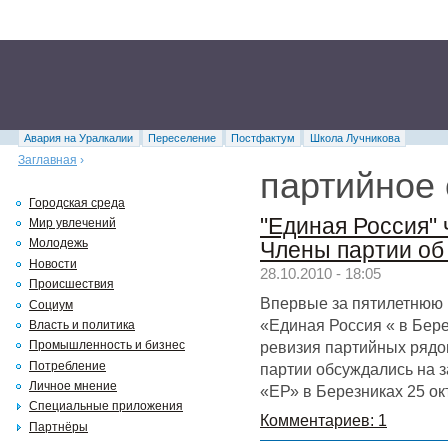
Авария на Уралкалии
Переселение
Постфактум
Школа Лучникова
Заглавная
›
партийное 
Городская среда
"Единая Россия" 
Мир увлечений
Молодежь
Члены партии об
Новости
28.10.2010 - 18:05
Происшествия
Впервые за пятилетнюю 
Социум
«Единая Россия « в Бер
Власть и политика
ревизия партийных рядо
Промышленность и бизнес
Потребление
партии обсуждались на 
Личное мнение
«ЕР» в Березниках 25 ок
Специальные приложения
Комментариев: 1
Партнёры