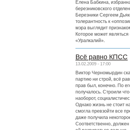
Елена Бабкина, избранн
березниковского отделен
Березники Сергеем Дьяк
толерантность к «оппози
мэра выглядит признаком
Которое может являться
«Уралкалий».
Всё равно КПСС
13.02.2009 - 17:00
Виктор Черномырдин ска
партию ни строй, всё ра
прав был, конечно. По ег
получалось. Строили что
наоборот, социалистичес
Однако жизнь не стоит н
смогла превзойти все пр
даже получила некоторо
Соответственно, должен б
ей развиваться дальше.