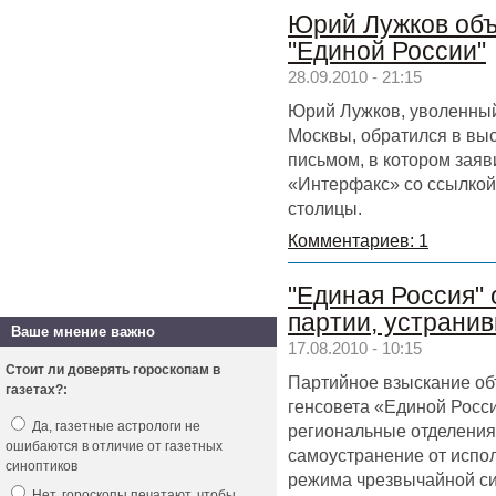
Юрий Лужков объ
"Единой России"
28.09.2010 - 21:15
Юрий Лужков, уволенный
Москвы, обратился в вы
письмом, в котором заяв
«Интерфакс» со ссылкой 
столицы.
Комментариев: 1
"Единая Россия"
партии, устрани
Ваше мнение важно
17.08.2010 - 10:15
Стоит ли доверять гороскопам в
Партийное взыскание об
газетах?:
генсовета «Единой Росс
Да, газетные астрологи не
региональные отделения
ошибаются в отличие от газетных
самоустранение от испо
синоптиков
режима чрезвычайной си
Нет, гороскопы печатают, чтобы