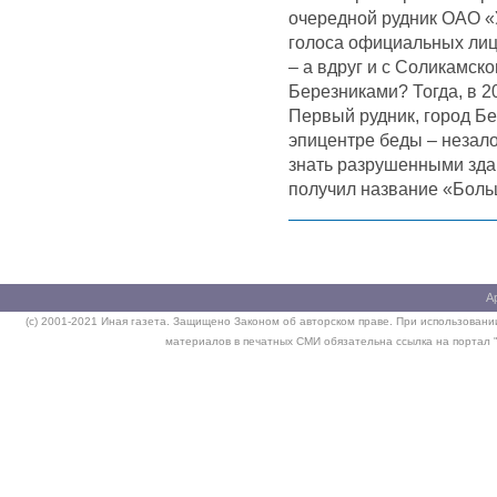
очередной рудник ОАО «
голоса официальных лиц
– а вдруг и с Соликамском
Березниками? Тогда, в 20
Первый рудник, город Бе
эпицентре беды – незал
знать разрушенными зда
получил название «Боль
А
(c) 2001-2021 Иная газета. Защищено Законом об авторском праве. При использовании
материалов в печатных СМИ обязательна ссылка на портал