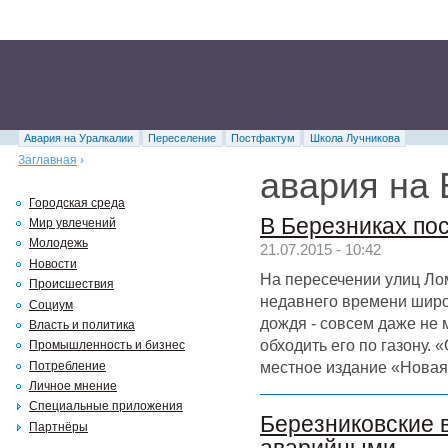
Авария на Уралкалии
Переселение
Постфактум
Школа Лучникова
Заглавная
›
авария на
Городская среда
В Березниках по
Мир увлечений
Молодежь
21.07.2015 - 10:42
Новости
На пересечении улиц Лом
Происшествия
недавнего времени широ
Социум
дождя - совсем даже не
Власть и политика
обходить его по газону. 
Промышленность и бизнес
местное издание «Новая
Потребление
Личное мнение
Специальные приложения
Березниковские 
Партнёры