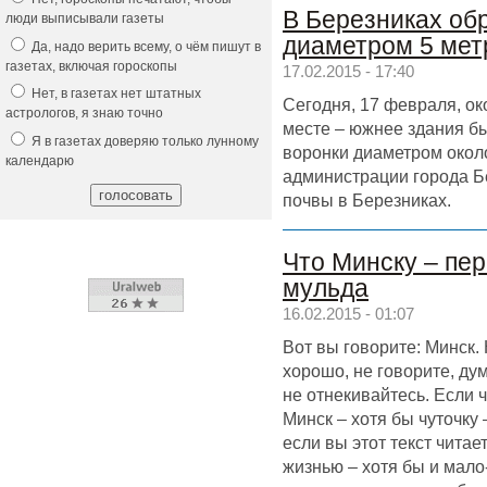
В Березниках об
люди выписывали газеты
диаметром 5 мет
Да, надо верить всему, о чём пишут в
газетах, включая гороскопы
17.02.2015 - 17:40
Нет, в газетах нет штатных
Сегодня, 17 февраля, о
астрологов, я знаю точно
месте – южнее здания 
Я в газетах доверяю только лунному
воронки диаметром окол
календарю
администрации города Б
почвы в Березниках.
Что Минску – пер
мульда
16.02.2015 - 01:07
Вот вы говорите: Минск.
хорошо, не говорите, ду
не отнекивайтесь. Если чи
Минск – хотя бы чуточку 
если вы этот текст читае
жизнью – хотя бы и мало