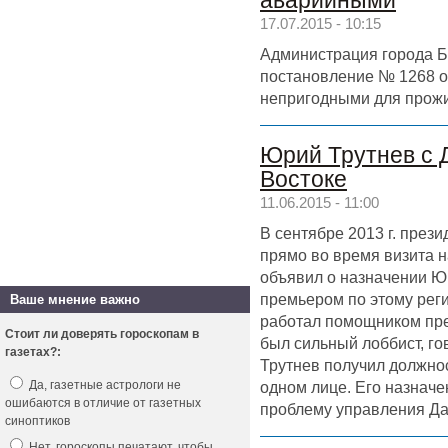
аварийными
17.07.2015 - 10:15
Администрация города Б
постановление № 1268 от
непригодными для прожи
Юрий Трутнев с 
Востоке
11.06.2015 - 11:00
В сентябре 2013 г. през
прямо во время визита 
объявил о назначении Ю
премьером по этому реги
Ваше мнение важно
работал помощником пре
Стоит ли доверять гороскопам в
был сильный лоббист, го
газетах?:
Трутнев получил должно
одном лице. Его назнач
Да, газетные астрологи не
ошибаются в отличие от газетных
проблему управления Да
синоптиков
Нет, гороскопы печатают, чтобы