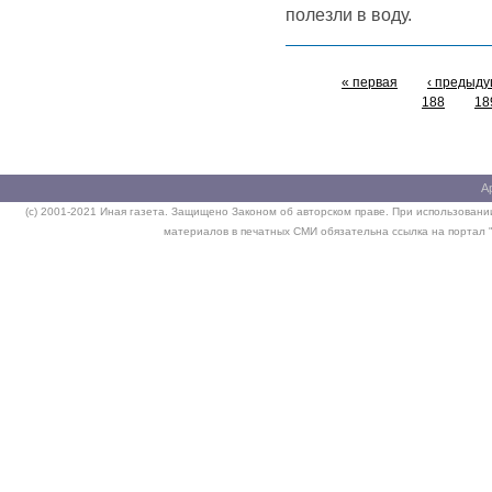
полезли в воду.
« первая
‹ предыд
188
18
А
(c) 2001-2021 Иная газета. Защищено Законом об авторском праве. При использовании
материалов в печатных СМИ обязательна ссылка на портал