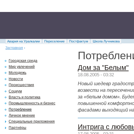
Авария на Уралкалии
Переселение
Постфактум
Школа Лучникова
Заглавная
›
Потреблен
Городская среда
Дом за "Белым"
Мир увлечений
Молодежь
18.08.2005 - 03:32
Новости
Новый шедевр градост
Происшествия
возвести на пересечени
Социум
за «белым домом». Буд
Власть и политика
повышенной комфортност
Промышленность и бизнес
фасадами выходящий на
Потребление
Личное мнение
Специальные приложения
Интрига с любов
Партнёры