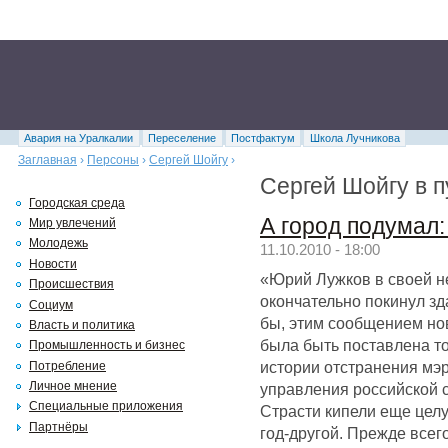
Авария на Уралкалии
Переселение
Постфактум
Школа Лучникова
Заглавная
›
Персоны
›
Сергей Шойгу
›
Сергей Шойгу в 
Городская среда
А город подумал
Мир увлечений
Молодежь
11.10.2010 - 18:00
Новости
«Юрий Лужков в своей н
Происшествия
окончательно покинул зд
Социум
бы, этим сообщением но
Власть и политика
была быть поставлена т
Промышленность и бизнес
истории отстранения мэр
Потребление
Личное мнение
управления российской с
Специальные приложения
Страсти кипели еще целу
Партнёры
год-другой. Прежде всег