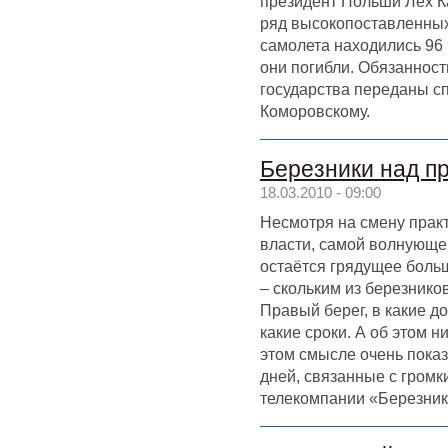
президент Польши Лех Ка
ряд высокопоставленных
самолета находились 96 
они погибли. Обязанност
государства переданы с
Коморовскому.
Березники над п
18.03.2010 - 09:00
Несмотря на смену практ
власти, самой волнующе
остаётся грядущее боль
– скольким из березнико
Правый берег, в какие до
какие сроки. А об этом ни
этом смысле очень пока
дней, связанные с гром
телекомпании «Березники