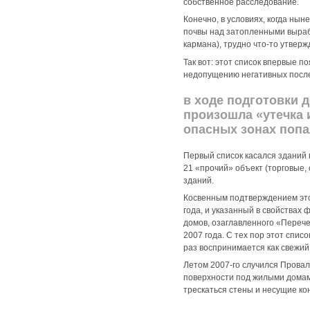
собственное расследование.
Конечно, в условиях, когда ны
почвы над затопленными вырабо
кармана), трудно что-то утверж
Так вот: этот список впервые 
недопущению негативных после
в ходе подготовки 
произошла «утечка 
опасных зонах попа
Первый список касался зданий 
21 «прочий» объект (торговые
зданий.
Косвенным подтверждением этой
года, и указанный в свойствах
домов, озаглавленного «Перече
2007 года. С тех пор этот спис
раз воспринимается как свежи
Летом 2007-го случился Провал
поверхности под жилыми домами 
трескаться стены и несущие к