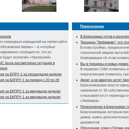
Переселение
онеров
В Березниках готов к засел
из очередных извещений на своём сайте
Трещины "Любимово": что эт
«Московская биржа» – в «голубые
В новостройках, предназнач
овременно сообщается, что из
техногенной аварии жителей
а будет исключён «Уралкалий»
Информация об этом появила
ЧС была рассмотрена ситуация в
Вы в трещины в новых домах
онок
В пермских СМИ появилась и
ния за БПРУ-1 за прошедшую неделю
переселенцев появились тр
я за БКПРУ-1 за период с 20 по 26
Денег, а не квартир хотят б
Березниковские власти офиц
заявления от 30 собственник
ия за БКПРУ-1 за минувшую неделю
отказываются от переезда 
ия за БКПРУ-1 за минувшую неделю
«Любимов»
Переселение в Березниках т
Березниковцам, которым пре
домов, нужно дополнительно
документов
Обрушение дома в Перми аук