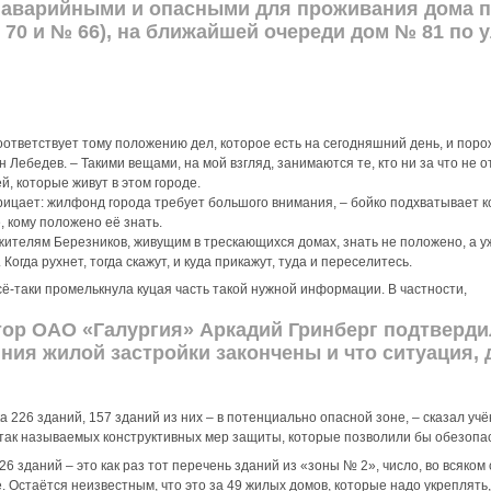
 аварийными и опасными для проживания дома п
 70 и № 66), на ближайшей очереди дом № 81 по 
оответствует тому положению дел, которое есть на сегодняшний день, и пор
 Лебедев. – Такими вещами, на мой взгляд, занимаются те, кто ни за что не о
й, которые живут в этом городе.
рицает: жилфонд города требует большого внимания, – бойко подхватывает 
, кому положено её знать.
жителям Березников, живущим в трескающихся домах, знать не положено, а 
огда рухнет, тогда скажут, и куда прикажут, туда и переселитесь.
ё-таки промелькнула куцая часть такой нужной информации. В частности,
ор ОАО «Галургия» Аркадий Гринберг подтвердил
ния жилой застройки закончены и что ситуация, 
 226 зданий, 157 зданий из них – в потенциально опасной зоне, – сказал учё
так называемых конструктивных мер защиты, которые позволили бы обезопас
6 зданий – это как раз тот перечень зданий из «зоны № 2», число, во всяком с
 Остаётся неизвестным, что это за 49 жилых домов, которые надо укреплять,