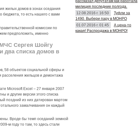
рассказал депутатам как работала
милиция последние полгода.
ния жилых домов в зонах оседания
12.08.2016 г. 16:50
Туфли за
 бюджета, то есть нашего с вами
1490. Выбери пару в МОНРО
01.07.2016 г. 01:45
А цена-то
я правительственной комиссии по
какая! Распродажа в МОНРО!
ожем предположить, именно
а МЧС Сергея Шойгу
и два списка домов в
ов, 58 объектов социальной сферы и
ти расселения жильцов и демонтажа
е Microsoft Excel – 27 января 2007
ны и другие версии этого списка
мый поздний из них датирован мартом
е тотального замалчивания он каждый
плены. Вроде бы темп оседаний земной
09-м году то там, то здесь стали