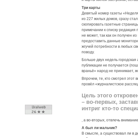
Три карты
Девятый номер газеты «Неделя.
из 227 жилых домов, сразу стал
скопировать газетные страницы 
примечании к списку редакция 
не может, так как он получен 
предоставить данные монитори
жгучей потребности в любых св
поводу.
Больше двух недель городская 
публикации не получается (пош
враньё» народ не принимает, же
Впрочем, те, кто смотрел этот
провёл «журналистское рассле
Цель этого откровен
– во-первых, застав
интриг кто-то спец
, а во-вторых, отвлечь вниман
А был ли мальчик?
В смысле, а существовал ли в 