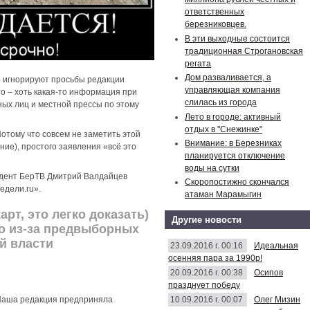
ответственных
березниковцев.
В эти выходные состоится
традиционная Строгановская
регата
Дом разваливается, а
о игнорируют просьбы редакции
управляющая компания
о – хоть какая-то информация при
слилась из города
ных лиц и местной прессы по этому
Лето в городе: активный
отдых в "Снежинке"
отому что совсем не заметить этой
Внимание: в Березниках
ие), простого заявления «всё это
планируется отключение
воды на сутки
ондент БерТВ Дмитрий Валдайцев
Скоропостижно скончался
едели.ru».
атаман Марамыгин
рт, это легко доказать)
Другие новости
что из-за предвыборных
й власти
23.09.2016 г. 00:16
Идеальная
осенняя пара за 1990р!
20.09.2016 г. 00:38
Осипов
празднует победу
10.09.2016 г. 00:07
Олег Мизин
? Наша редакция предприняла