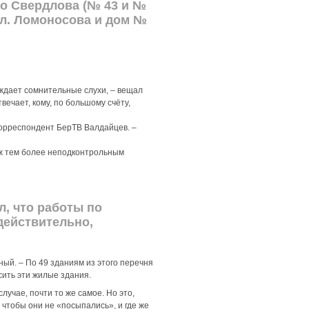
о Свердлова (№ 43 и №
ул. Ломоносова и дом №
ождает сомнительные слухи, – вещал
твечает, кому, по большому счёту,
корреспондент БерТВ Валдайцев. –
уж тем более неподконтрольным
, что работы по
действительно,
ный. – По 49 зданиям из этого перечня
ить эти жилые здания.
лучае, почти то же самое. Но это,
 чтобы они не «посыпались», и где же