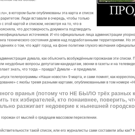
ru», в котором были опубликованы эта карта и список
 раритетом. Люди вставали в очередь, чтобы только
с этой картой и списком, несмотря на то, что в
поясняла, что достоверность документа подтвердить
из неофициальных источников. И что официальные лица администрации упорн
нга технического состояния домов над подработанными территориями. Но эт
едениях о том, что ждёт город, на фоне политики глухого молчания официаль
администрация думала, как объяснить возбуждённым горожанам эти списки. П
ли неудобные вопросы депутатам-кандидатам, звонки в газеты и на телевиден
лает знать, что тогда – правда? Думали – и придумали.
 выпуск телепрограммы «Наши новости» 9 марта, и сами помнят, как корресп
дование» с якобы тремя разными картами, опубликованными в том номере «Н
ного вранья (потому что НЕ БЫЛО трёх разных ка
ить тех избирателей, кто понаивнее, поверить, 
иально разжигает недоверие к нынешней городско
ие горожан от мыслей о грядущем массовом переселении.
действительности такой список, или его журналисты сами составили абы как