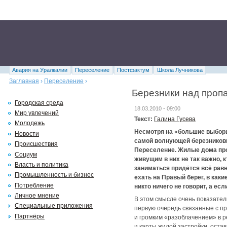
Авария на Уралкалии
Переселение
Постфактум
Школа Лучникова
Заглавная
›
Переселение
›
Березники над проп
Городская среда
18.03.2010 - 09:00
Мир увлечений
Текст:
Галина Гусева
Молодежь
Несмотря на «большие выборы
Новости
самой волнующей березников
Происшествия
Переселение. Жилые дома про
Социум
живущим в них не так важно, 
Власть и политика
заниматься придётся всё равн
Промышленность и бизнес
ехать на Правый берег, в какие
Потребление
никто ничего не говорит, а есл
Личное мнение
В этом смысле очень показате
Специальные приложения
первую очередь связанные с п
Партнёры
и громким «разоблачением» в 
и карты жилой застройки, остав