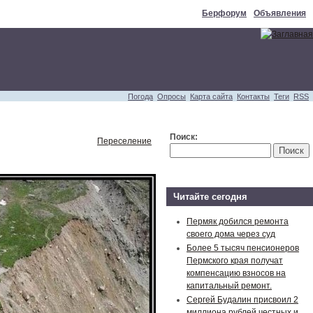
Берфорум
Объявления
Погода
Опросы
Карта сайта
Контакты
Теги
RSS
Поиск:
Переселение
Читайте сегодня
Пермяк добился ремонта
своего дома через суд
Более 5 тысяч пенсионеров
Пермского края получат
компенсацию взносов на
капитальный ремонт.
Сергей Будалин присвоил 2
миллиона рублей честных и