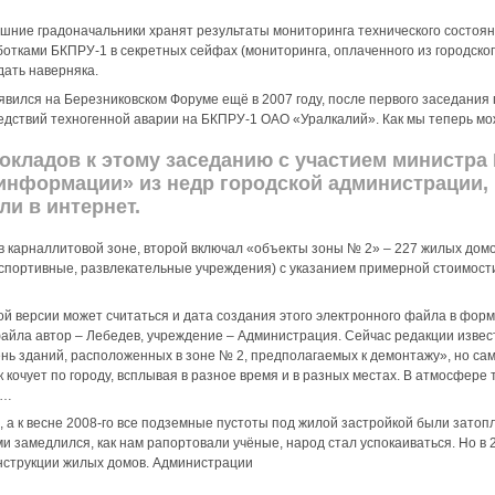
нешние градоначальники хранят результаты мониторинга технического состоя
тками БКПРУ-1 в секретных сейфах (мониторинга, оплаченного из городского
дать наверняка.
появился на Березниковском Форуме ещё в 2007 году, после первого заседани
дствий техногенной аварии на БКПРУ-1 ОАО «Уралкалий». Как мы теперь м
докладов к этому заседанию с участием министр
информации» из недр городской администрации, 
ли в интернет.
в карналлитовой зоне, второй включал «объекты зоны № 2» – 227 жилых дом
, спортивные, развлекательные учреждения) с указанием примерной стоимос
 версии может считаться и дата создания этого электронного файла в формат
 файла автор – Лебедев, учреждение – Администрация. Сейчас редакции извест
нь зданий, расположенных в зоне № 2, предполагаемых к демонтажу», но са
ок кочует по городу, всплывая в разное время и в разных местах. В атмосфер
й…
, а к весне 2008-го все подземные пустоты под жилой застройкой были зато
замедлился, как нам рапортовали учёные, народ стал успокаиваться. Но в 20
онструкции жилых домов. Администрации