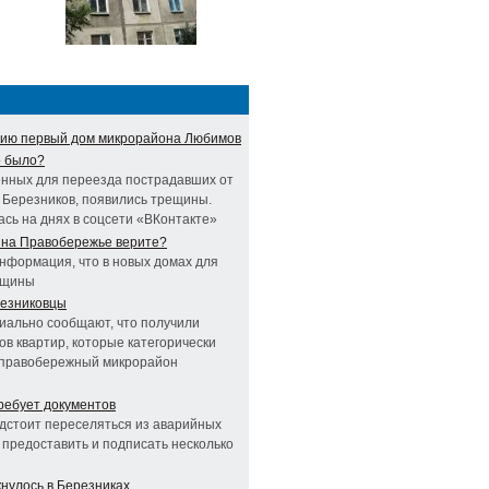
ению первый дом микрорайона Любимов
о было?
енных для переезда пострадавших от
 Березников, появились трещины.
сь на днях в соцсети «ВКонтакте»
 на Правобережье верите?
нформация, что в новых домах для
ещины
ерезниковцы
иально сообщают, что получили
ов квартир, которые категорически
в правобережный микрорайон
ребует документов
дстоит переселяться из аварийных
 предоставить и подписать несколько
нулось в Березниках