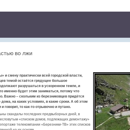
астью во лжи
» и смену практически всей городской власти,
цев темой остаётся грядущее большое
должают разрушаться в ускоренном темпе, и
кто именно будет этим заниматься, потому что
о. Важно – скольким из березниковцев придётся
 дома, на каких условиях, в какие сроки. А об этом
и и говорит, то как-то отрывочно и путано.
льны скандалы последних предвыборных дней, в
ресловутым «списком домов, подлежащих демонтажу»
репортаже телекомпании «Березники-ТВ» этих списков
ленной на их основе.