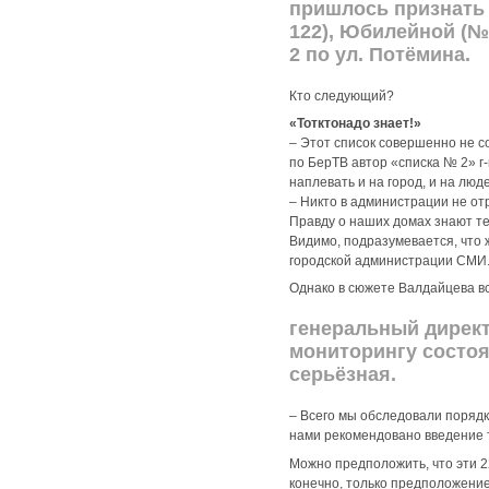
пришлось признать
122), Юбилейной (№
2 по ул. Потёмина.
Кто следующий?
«Тотктонадо знает!»
– Этот список совершенно не с
по БерТВ автор «списка № 2» г-н
наплевать и на город, и на люде
– Никто в администрации не от
Правду о наших домах знают те
Видимо, подразумевается, что 
городской администрации СМИ. К
Однако в сюжете Валдайцева вс
генеральный директ
мониторингу состоя
серьёзная.
– Всего мы обследовали порядка
нами рекомендовано введение 
Можно предположить, что эти 22
конечно, только предположение.