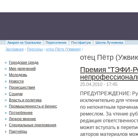
Авария на Уралкалии
Переселение
Постфактум
Школа Лучникова
Заглавная
›
Персоны
›
отец Пётр (Ужвиюк)
›
отец Пётр (Ужвию
Городская среда
Премия "ТЭФИ-Ре
Мир увлечений
Молодежь
непрофессионал
Новости
25.04.2010 - 17:45
Происшествия
ПРЕДУПРЕЖДЕНИЕ: Руб
Социум
исключительно для чтени
Власть и политика
по непонятным причинам
Промышленность и бизнес
Потребление
ремеслом. За чтение ру
Личное мнение
редакция ответственност
Специальные приложения
может вступать в перепи
Партнёры
авторов материалов мож