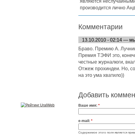
являются неслучайными
производится лично Ан
Комментарии
13.10.2010 - 02:14 — м
Браво. Премию А. Лучник
Премия ТЭФИ это, конечн
честные журналюги, вка
Отжеж прохиндеи. Но, со
на это ума хватило))
Добавить комме
Ваше имя:
*
e-mail:
*
Содержимое этого поля является прив