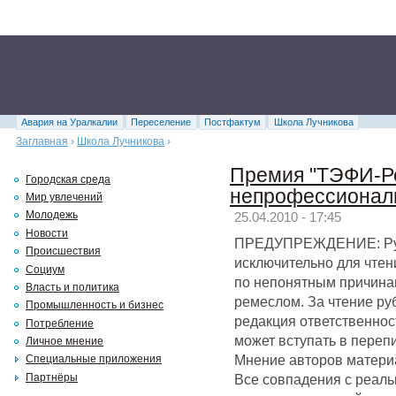
Авария на Уралкалии
Переселение
Постфактум
Школа Лучникова
Заглавная
›
Школа Лучникова
›
Премия "ТЭФИ-Ре
Городская среда
непрофессионал
Мир увлечений
Молодежь
25.04.2010 - 17:45
Новости
ПРЕДУПРЕЖДЕНИЕ: Руб
Происшествия
исключительно для чтени
Социум
по непонятным причинам
Власть и политика
ремеслом. За чтение р
Промышленность и бизнес
редакция ответственнос
Потребление
может вступать в перепи
Личное мнение
Мнение авторов матери
Специальные приложения
Все совпадения с реал
Партнёры