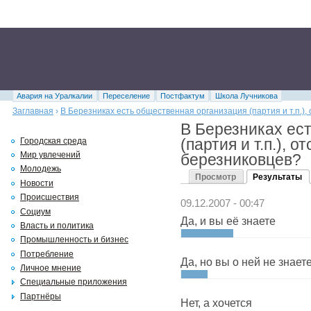
Авария на Уралкалии
Переселение
Постфактум
Школа Лучникова
Заглавная
›
В Березниках есть общественная организация (партия и т.п.
В Березниках ес
(партия и т.п.),
Городская среда
Мир увлечений
березниковцев?
Молодежь
Просмотр
Результаты
Новости
Происшествия
09.12.2007 - 00:47
Социум
Да, и вы её знаете
Власть и политика
Промышленность и бизнес
Потребление
Да, но вы о ней не знает
Личное мнение
Специальные приложения
Партнёры
Нет, а хочется