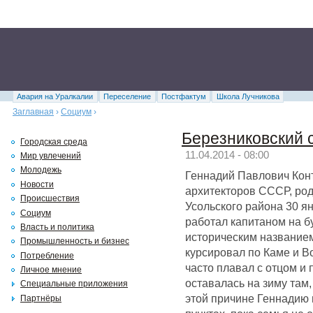
Авария на Уралкалии
Переселение
Постфактум
Школа Лучникова
Заглавная
›
Социум
›
Березниковский 
Городская среда
11.04.2014 - 08:00
Мир увлечений
Молодежь
Геннадий Павлович Кон
Новости
архитекторов СССР, ро
Происшествия
Усольского района 30 ян
Социум
работал капитаном на б
Власть и политика
историческим название
Промышленность и бизнес
курсировал по Каме и В
Потребление
часто плавал с отцом и 
Личное мнение
оставалась на зиму там,
Специальные приложения
этой причине Геннадию 
Партнёры