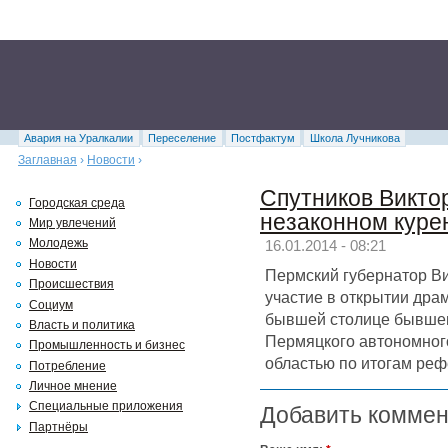
Авария на Уралкалии
Переселение
Постфактум
Школа Лучникова
Заглавная
›
Новости
›
Спутников Викто
Городская среда
незаконном куре
Мир увлечений
Молодежь
16.01.2014 - 08:21
Новости
Пермский губернатор Ви
Происшествия
участие в открытии дра
Социум
бывшей столице бывшег
Власть и политика
Пермяцкого автономног
Промышленность и бизнес
областью по итогам реф
Потребление
Личное мнение
Специальные приложения
Добавить комме
Партнёры