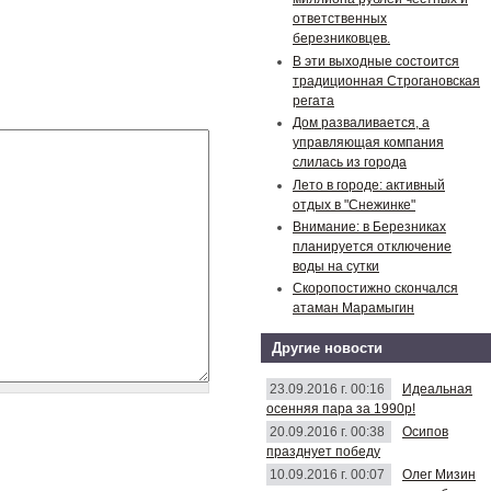
ответственных
березниковцев.
В эти выходные состоится
традиционная Строгановская
регата
Дом разваливается, а
управляющая компания
слилась из города
Лето в городе: активный
отдых в "Снежинке"
Внимание: в Березниках
планируется отключение
воды на сутки
Скоропостижно скончался
атаман Марамыгин
Другие новости
23.09.2016 г. 00:16
Идеальная
осенняя пара за 1990р!
20.09.2016 г. 00:38
Осипов
празднует победу
10.09.2016 г. 00:07
Олег Мизин