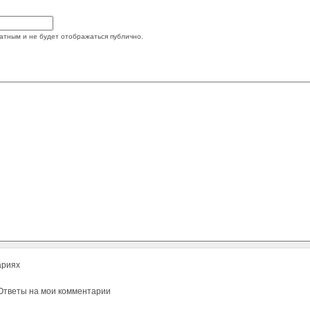
атным и не будет отображаться публично.
ариях
тветы на мои комментарии