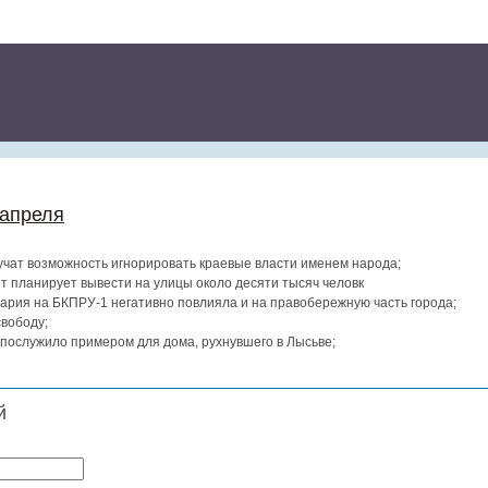
 апреля
учат возможность игнорировать краевые власти именем народа;
т планирует вывести на улицы около десяти тысяч человк
вария на БКПРУ-1 негативно повлияла и на правобережную часть города;
вободу;
послужило примером для дома, рухнувшего в Лысьве;
й