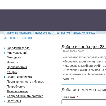
Авария на Уралкалии
Переселение
Постфактум
Школа Лучникова
Заглавная
›
Новости
›
Добро и злоба дня 28
Городская среда
28.04.2009 - 08:00
Мир увлечений
• березниковские депутаты пол
Молодежь
• березниковский муниципалите
Новости
• «Березниковский рабочий»: а
Происшествия
• Светлана Бахмина вышла на с
Социум
• Березниковское Переселение 
Власть и политика
•
другие
Промышленность и бизнес
Потребление
Добавить комментари
Личное мнение
Специальные приложения
Ваше имя:
*
Партнёры