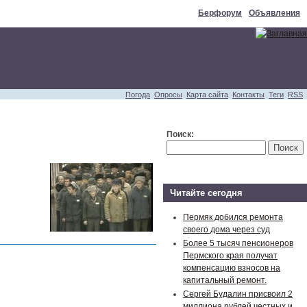
Берфорум
Объявления
Погода
Опросы
Карта сайта
Контакты
Теги
RSS
Поиск:
Читайте сегодня
Пермяк добился ремонта
своего дома через суд
Более 5 тысяч пенсионеров
Пермского края получат
компенсацию взносов на
капитальный ремонт.
Сергей Будалин присвоил 2
миллиона рублей честных и