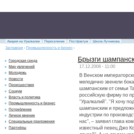
Авария на Уралкалии
Переселение
Постфактум
Школа Лучникова
Заглавная
›
Промышленность и бизнес
›
Брызги шампанск
Городская среда
17.12.2008 - 11:00
Мир увлечений
Молодежь
В Венском императорск
Новости
мелодично звенели бока
Происшествия
шампанским от семьи Tai
Социум
российскую фирму по п
Власть и политика
"Уралкалий". "Я хочу под
Промышленность и бизнес
шампанским и предложит
Потребление
индустрии по производс
Личное мнение
нас", – заявил глава к
Специальные приложения
известный певец Джо К
Партнёры