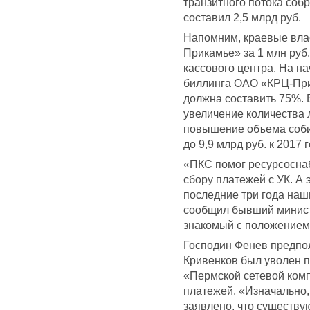
транзитного потока соб
составил 2,5 млрд руб.
Напомним, краевые вла
Прикамье» за 1 млн руб.
кассового центра. На н
биллинга ОАО «КРЦ-Прик
должна составить 75%. 
увеличение количества л
повышение объема соби
до 9,9 млрд руб. к 2017 г
«ПКС помог ресурсосн
сбору платежей с УК. А 
последние три года наш
сообщил бывший минист
знакомый с положением
Господин Фенев предпол
Кривенков был уволен по
«Пермской сетевой комп
платежей. «Изначально,
заявлено, что существу