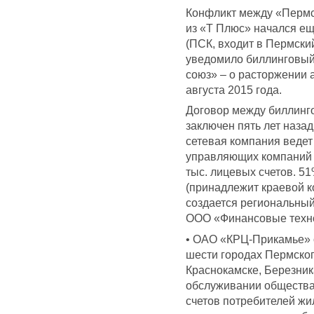
Конфликт между «Пермс
из «Т Плюс» начался е
(ПСК, входит в Пермски
уведомило биллинговый
союз» – о расторжении а
августа 2015 года.
Договор между биллинг
заключен пять лет наза
сетевая компания ведет 
управляющих компаний 
тыс. лицевых счетов. 
(принадлежит краевой к
создается региональны
ООО «Финансовые техн
• ОАО «КРЦ-Прикамье» 
шести городах Пермског
Краснокамске, Березника
обслуживании общества
счетов потребителей ж