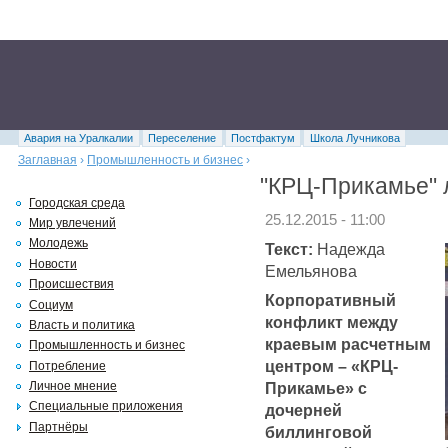
Авария на Уралкалии
Переселение
Постфактум
Школа Лучникова
Заглавная
›
Промышленность и бизнес
›
"КРЦ-Прикамье" 
Городская среда
25.12.2015 - 11:00
Мир увлечений
Молодежь
Текст:
Надежда
Новости
Емельянова
Происшествия
Корпоративный
Социум
конфликт между
Власть и политика
краевым расчетным
Промышленность и бизнес
центром – «КРЦ-
Потребление
Прикамье» с
Личное мнение
Специальные приложения
дочерней
Партнёры
биллинговой