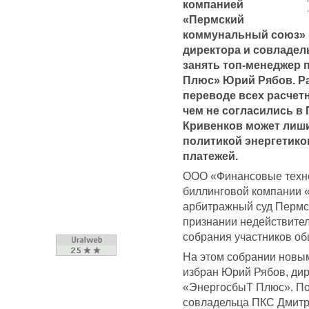
компанией
«Пермский
коммунальный союз» (
директора и совладел
занять топ-менеджер
Плюс» Юрий Рябов. Ра
переводе всех расчет
чем не согласились в 
Кривенков может лиши
политикой энергетико
платежей.
ООО «Финансовые техно
биллинговой компании 
арбитражный суд Пермск
признании недействите
собрания участников об
На этом собрании новы
избран Юрий Рябов, ди
«ЭнергосбыТ Плюс». По
совладельца ПКС Дмитр