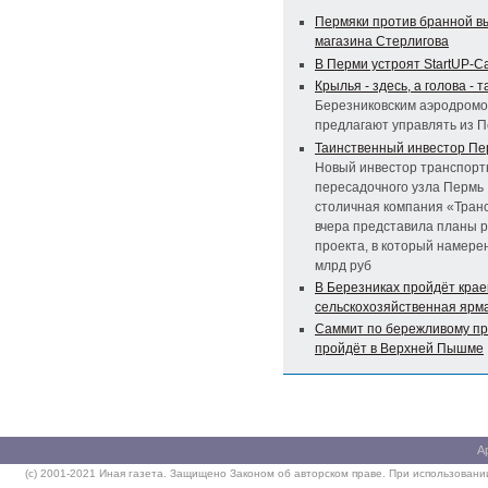
Пермяки против бранной в
магазина Стерлигова
В Перми устроят StartUP-С
Крылья - здесь, а голова - т
Березниковским аэродром
предлагают управлять из 
Таинственный инвестор Пер
Новый инвестор транспорт­
пересадочного узла Пермь I
столичная компания «Тран
вчера представила планы 
проекта, в который намере
млрд руб
В Березниках пройдёт крае
сельскохозяйственная ярм
Саммит по бережливому пр
пройдёт в Верхней Пышме
А
(c) 2001-2021 Иная газета. Защищено Законом об авторском праве. При использовании