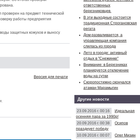
рована.
ответственных
березниковцев.
л проверен на предмет технической
В эти выходные состоится
роверку работы предприятия
традиционная Строгановская
регата
оводы защитных кожухов и выносу
Дом разваливается, а
управляющая компания
слилась из города
Лето в городе: активный
отдых в "Снежинке"
Внимание: в Березниках
планируется отключение
воды на сутки
Версия для печати
Скоропостижно скончался
атаман Марамыгин
Другие новости
и.
23.09.2016 г. 00:16
Идеальная
осенняя пара за 1990р!
20.09.2016 г. 00:38
Осипов
празднует победу
10.09.2016 г. 00:07
Олег Мизин