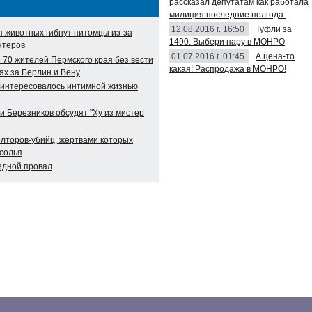
рассказал депутатам как работала
милиция последние полгода.
12.08.2016 г. 16:50
Туфли за
я животных гибнут питомцы из-за
1490. Выбери пару в МОНРО
нтеров
01.07.2016 г. 01:45
А цена-то
 70 жителей Пермского края без вести
какая! Распродажа в МОНРО!
ях за Берлин и Вену
аинтересовалось интимной жизнью
и Березников обсудят "Ху из мистер
елторов-убийц, жертвами которых
Усолья
едной провал