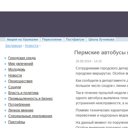
Авария на Уралкалии
Переселение
Постфактум
Школа Лучникова
Заглавная
›
Новости
›
Пермские автобусы 
Городская среда
26.08.2014 - 14:15
Мир увлечений
Сотрудниками городского депа
Молодежь
городских маршрутах. Особое 
Новости
Как сообщили в департаменте д
Происшествия
большое число сходов с линии 
Социум
Власть и политика
Так в течение прошлой недели 
одного автобуса выявлена тех
Промышленность и бизнес
устранения неисправности, а 
Потребление
Личное мнение
Помимо технических характерис
перевозчике и надзорных ведом
Специальные приложения
Партнёры
На данный момент по поручению
Особое внимание поручено удел