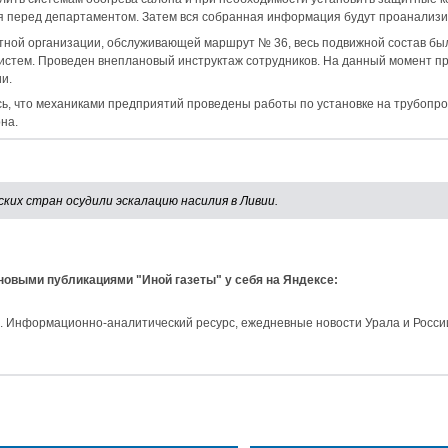
я перед департаментом. Затем вся собранная информация будут проанализи
ртной организации, обслуживающей маршрут № 36, весь подвижной состав бы
истем. Проведен внеплановый инструктаж сотрудников. На данный момент п
и.
сь, что механиками предприятий проведены работы по установке на трубопр
на.
ких стран осудили эскалацию насилия в Ливии.
 новыми публикациями "Иной газеты" у себя на Яндексе:
и. Информационно-аналитический ресурс, ежедневные новости Урала и Росси