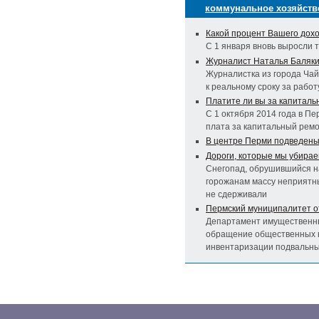
коммунальное хозяйств
Какой процент Вашего дохо
С 1 января вновь выросли 
Журналист Наталья Баляки
Журналистка из города Ча
к реальному сроку за рабо
Платите ли вы за капитал
С 1 октября 2014 года в П
плата за капитальный рем
В центре Перми подведены
Дороги, которые мы убира
Снегопад, обрушившийся на
горожанам массу неприятн
не сдерживали
Пермский муниципалитет о
Департамент имущественны
обращение общественных 
инвентаризации подвальн