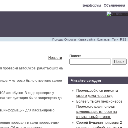
Берфорум
Объявления
Погода
Опросы
Карта сайта
Контакты
Теги
RSS
Поиск:
Новости
я проверки автобусов, работающих на
Читайте сегодня
иков, у которых было отмечено самое
Пермяк добился ремонта
08 автобусов. В ходе проверки у
своего дома через суд
шая эксплуатация была запрещена до
Более 5 тысяч пенсионеров
Пермского края получат
ов, информации для пассажиров о
компенсацию взносов на
капитальный ремонт.
ояния проводят и сами перевозчики.
Сергей Будалин присвоил 2
жухи. Об итогах проверки
миллиона рублей честных и