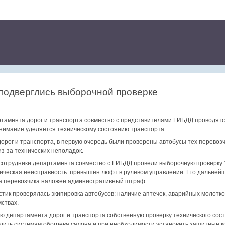
подверглись выборочной проверке
ртамента дорог и транспорта совместно с представителями ГИБДД проводятс
внимание уделяется техническому состоянию транспорта.
орог и транспорта, в первую очередь были проверены автобусы тех перевозч
из-за технических неполадок.
сотрудники департамента совместно с ГИБДД провели выборочную проверку 1
ническая неисправность: превышен люфт в рулевом управлении. Его дальней
на перевозчика наложен административный штраф.
тик проверялась экипировка автобусов: наличие аптечек, аварийных молотк
ствах.
 департамента дорог и транспорта собственную проверку технического сост
ить системам обогрева салона и при необходимости установить защитные ко