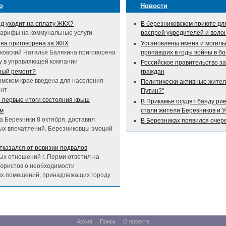
о
Новости
д уходит на оплату ЖКХ?
В березниковском приюте дл
тарифы на коммунальные услуги
распрей учредителей и воло
на приговорена за ЖКХ
Установлены имена и могилы
йковский Наталья Балякина приговорена
пропавших в годы войны в бо
ту в управляющей компании
Российское правительство з
ьный ремонт?
граждан
ермском крае введена для населения
Политически активные жител
онт
Путин?"
 первые итоги состояния крыш
В Прикамье осудят банду ри
ем
стали жители Березников и 
 Березники 8 октября, доставил
В Березниках появился очер
ых впечатлений. Березниковцы эмоций
тказался от ревизии подвалов
х отношений г. Перми ответил на
юристов о необходимости
ых помещений, принадлежащих городу
Архив
Поиск
О проекте