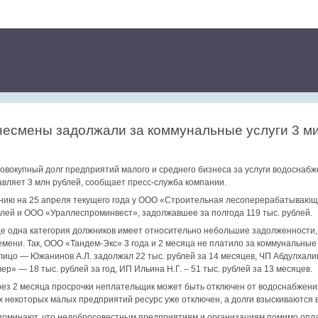
несмены задолжали за коммунальные услуги 3 м
совокупный долг предприятий малого и среднего бизнеса за услуги водоснаб
вляет 3 млн рублей, сообщает пресс-служба компании.
нию на 25 апреля текущего года у ООО «Строительная лесоперерабатывающа
ублей и ООО «Ураллеспроминвест», задолжавшее за полгода 119 тыс. рублей.
ще одна категория должников имеет относительно небольшие задолженности,
мени. Так, ООО «Тандем-Экс» 3 года и 2 месяца не платило за коммунальные 
лицо — Южанинов А.Л. задолжал 22 тыс. рублей за 14 месяцев, ЧП Абдулхалико
» — 18 тыс. рублей за год, ИП Ильина Н.Г. – 51 тыс. рублей за 13 месяцев.
рез 2 месяца просрочки неплательщик может быть отключен от водоснабжени
некоторых малых предприятий ресурс уже отключен, а долги взыскиваются в
оминают, что недобросовестным предприятиям и организациям помимо опла