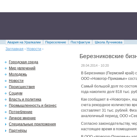
Авария на Уралкалии
Переселение
Постфактум
Школа Лучникова
Заглавная
›
Новости
›
Березниковские биз
Городская среда
28.04.2014 - 10:20
Мир увлечений
В Березниках (Пермский край) 
Молодежь
ООО «Новогор-Прикамье» соста
Новости
Самый большой долг по состоя
Происшествия
года накопило долг 818 тыс. р
Социум
Власть и политика
Как сообщают в «Новогоре», е
счета рекордное количество вре
Промышленность и бизнес
составляет 31 тыс. рублей. Физ
Потребление
аналогичный период, ООО «Север
Личное мнение
Согласно законодательству, че
Специальные приложения
настоящее время в помещениях 
Партнёры
В ООО «Новогор-Прикамье» нап