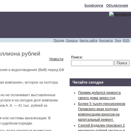
Берфорум
Объявления
Погода
Опросы
Карта сайта
Контакты
Теги
RSS
иллиона рублей
Поиск:
Новости
жения и водоотведения (ВиВ) перед БФ
Читайте сегодня
я компания», которое за полтора
Пермяк добился ремонта
 но не оплачивает выставленные
своего дома через суд
услуги и на сегодня долг компании
Более 5 тысяч пенсионеров
в А. А. — 41 тыс. рублей за
Пермского края получат
компенсацию взносов на
я или системы канализации. В
капитальный ремонт.
 судебном порядке.
Сергей Будалин присвоил 2
ты долга придется возместить
миллиона рублей честных и