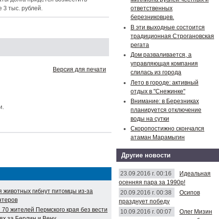
 3 тыс. рублей.
ответственных
березниковцев.
В эти выходные состоится
традиционная Строгановская
регата
Дом разваливается, а
управляющая компания
Версия для печати
слилась из города
Лето в городе: активный
отдых в "Снежинке"
Внимание: в Березниках
и.
планируется отключение
воды на сутки
Скоропостижно скончался
атаман Марамыгин
Другие новости
23.09.2016 г. 00:16
Идеальная
осенняя пара за 1990р!
я животных гибнут питомцы из-за
20.09.2016 г. 00:38
Осипов
нтеров
празднует победу
 70 жителей Пермского края без вести
10.09.2016 г. 00:07
Олег Мизин
ях за Берлин и Вену