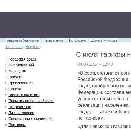
Авария на Уралкалии
Переселение
Постфактум
Школа Лучникова
Заглавная
›
Новости
›
С июля тарифы н
Городская среда
04.04.2014 - 12:40
Мир увлечений
Молодежь
«В соответствии с прог
Новости
Российской Федерации н
Происшествия
годов, одобренном на з
Социум
Федерации, состоявшемс
Власть и политика
уровня оптовых цен на 
Промышленность и бизнес
реализации населению, 
Потребление
года», — такое сообще
Личное мнение
по тарифам.
Специальные приложения
Партнёры
«Для новых зон газифик