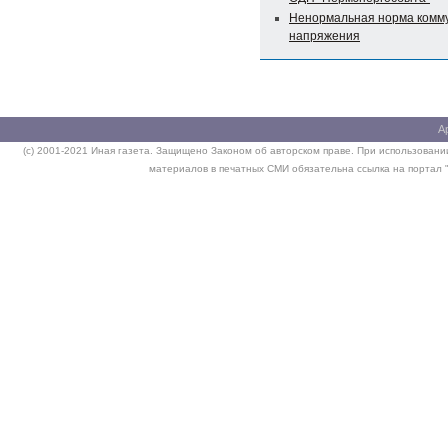
Ненормальная норма комм
напряжения
А
(c) 2001-2021 Иная газета. Защищено Законом об авторском праве. При использовании
материалов в печатных СМИ обязательна ссылка на портал