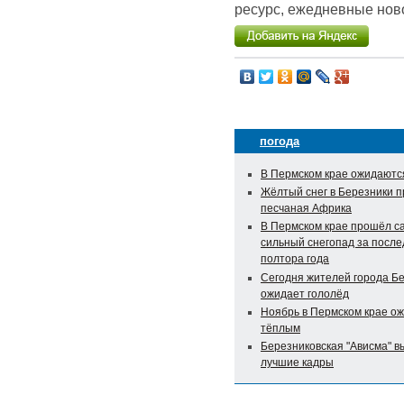
ресурс, ежедневные ново
погода
В Пермском крае ожидаютс
Жёлтый снег в Березники 
песчаная Африка
В Пермском крае прошёл с
сильный снегопад за посл
полтора года
Сегодня жителей города Б
ожидает гололёд
Ноябрь в Пермском крае о
тёплым
Березниковская "Ависма" в
лучшие кадры