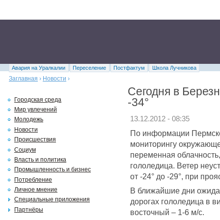
Авария на Уралкалии
Переселение
Постфактум
Школа Лучникова
Заглавная
›
Новости
›
Сегодня в Берез
-34°
Городская среда
Мир увлечений
13.12.2012 - 08:35
Молодежь
Новости
По информации Пермско
Происшествия
мониторингу окружающей
Социум
переменная облачность,
Власть и политика
гололедица. Ветер неус
Промышленность и бизнес
от -24° до -29°, при проя
Потребление
В ближайшие дни ожидае
Личное мнение
Специальные приложения
дорогах гололедица в в
Партнёры
восточный – 1-6 м/с.