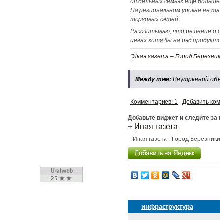
отдельных семьях еще больше.
На региональном уровне не та
торговых сетей.
Рассчитываю, что решение о 
ценах хотя бы на ряд продукто
"Иная газета – Город Березник
Между тем:
Внутренний объе
Комментариев: 1
Добавить ко
Добавьте виджет и следите за
+
Иная газета
Иная газета - Город Березник
инфраструктура