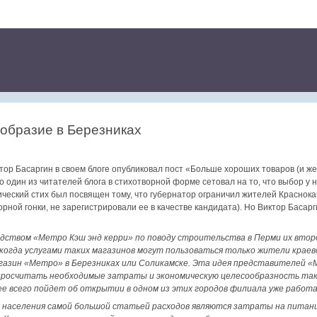
ообразие в Березниках
тор Басаргин в своем блоге опубликовал пост «Больше хороших товаров (и ж
но один из читателей блога в стихотворной форме сетовал на то, что выбор у 
ический стих был посвящен тому, что губернатор ограничил жителей Краснока
рной гонки, не зарегистрировали ее в качестве кандидата). Но Виктор Басар
одством «Метро Кэш энд керри» по поводу строительства в Перми их втор
, когда услугами таких магазинов могут пользоваться только жители крае
азин «Метро» в Березниках или Соликамске. Эта идея представителей «
 просчитать необходимые затраты и экономическую целесообразность так
ее всего пойдет об открытии в одном из этих городов филиала уже рабо
 населения самой большой статьей расходов являются затраты на питани