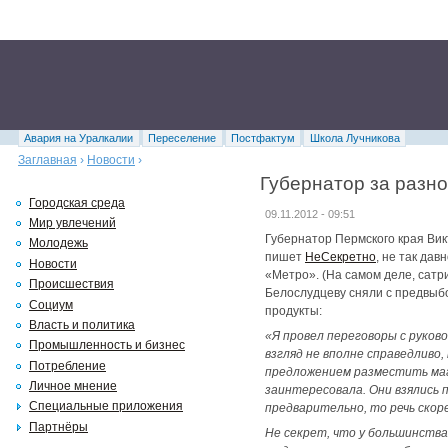
Авария на Уралкалии
Переселение
Постфактум
Школа Лучникова
Заглавная
›
Новости
›
Губернатор за разн
Городская среда
09.11.2012 - 09:51
Мир увлечений
Губернатор Пермского края Вик
Молодежь
пишет
НеСекретно
, не так дав
Новости
«Метро». (На самом деле, сатр
Происшествия
Белослудцеву сняли с предвыбо
Социум
продукты:
Власть и политика
«Я провел переговоры с руков
Промышленность и бизнес
взгляд не вполне справедливо
Потребление
предложением разместить маг
Личное мнение
заинтересовала. Они взялись
Специальные приложения
предварительно, то речь скор
Партнёры
Не секрет, что у большинства