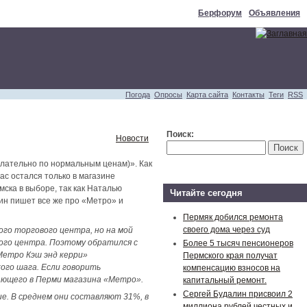
Берфорум
Объявления
Погода
Опросы
Карта сайта
Контакты
Теги
RSS
Поиск:
Новости
елательно по нормальным ценам)». Как
нас остался только в магазине
мска в выборе, так как Наталью
Читайте сегодня
гин пишет все же про «Метро» и
Пермяк добился ремонта
своего дома через суд
ого торгового центра, но на мой
вого центра. Поэтому обратился с
Более 5 тысяч пенсионеров
Метро Кэш энд керри»
Пермского края получат
ого шага. Если говорить
компенсацию взносов на
тающего в Перми магазина «Метро».
капитальный ремонт.
Сергей Будалин присвоил 2
е. В среднем они составляют 31%, в
миллиона рублей честных и