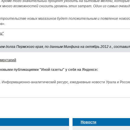
 Кроме того значительный процент уходить на бытовые мелочи, которые 
к много возможностей снизить уровень этих затрат. Один из самых очеви
строительстве новых магазинов будет положительным и появление нового
в».
и"
м долга Пермского края, по данным Минфина на октябрь 2012 г., составил 
мментарий
 новыми публикациями "Иной газеты" у себя на Яндексе:
и. Информационно-аналитический ресурс, ежедневные новости Урала и Росси
Новости