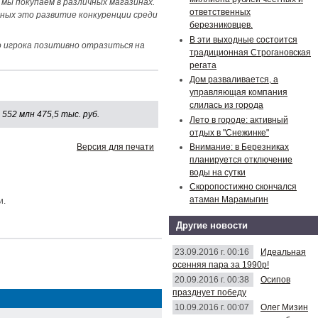
мы покупаем в различных магазинах.
ответственных
дных это развитие конкуренции среди
березниковцев.
В эти выходные состоится
 игрока позитивно отразиться на
традиционная Строгановская
регата
Дом разваливается, а
управляющая компания
слилась из города
552 млн 475,5 тыс. руб.
Лето в городе: активный
отдых в "Снежинке"
Версия для печати
Внимание: в Березниках
планируется отключение
воды на сутки
Скоропостижно скончался
атаман Марамыгин
и.
Другие новости
23.09.2016 г. 00:16
Идеальная
осенняя пара за 1990р!
20.09.2016 г. 00:38
Осипов
празднует победу
10.09.2016 г. 00:07
Олег Мизин