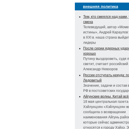
внешняя политика
Тем, кто смеялся над нами,
смеха
Телеведущий, автор «Моме
истины», Андрей Караулов 
в XXI в. наша страна выйде
лидеры
После серии ядерных ударо
хорошо
Путину выздороветь, судя п
светит, считает российский
Александр Невзоров
России отступать некуда: п
Ледовитый
Значение, задачи и состав
РФ в постсоветских государ
Айгунские волны. Китай вс
18 мая центральная газета
Хэйлунцзян «Хэйлунцзян ж
сообщила о возвращении
наименования Айгунь район
которые сейчас администр
относятся к городу Хэйхэ. 