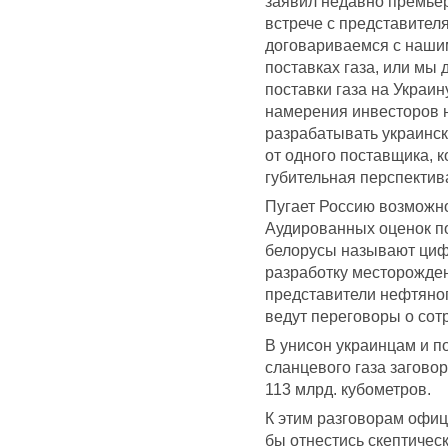
заявил недавно премье
встрече с представител
договариваемся с наши
поставках газа, или мы
поставки газа на Украин
намерения инвесторов н
разрабатывать украинс
от одного поставщика, 
губительная перспектив
Пугает Россию возможно
Аудированных оценок по
белорусы называют цифр
разработку месторожден
представители нефтяно
ведут переговоры о сот
В унисон украинцам и 
сланцевого газа загово
113 млрд. кубометров.
К этим разговорам офи
бы отнестись скептическ