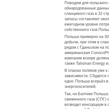
Поводом для польского
обнародованные данные
сланцевого газа в 32 ст
запасы составляют окол
ежегодном уровне потре
собственного газа Польш
Польша примерно на 30%
добычи, при этом в сла
рядом с Гданьском на п
американская ConocoPhil
компании вскоре должны
также Talisman Energy и
В планах поляков уже к 
зависимости. Сбудется л
одно: Польша всерьёз в
энергоносителей.
Так, на Балтике Польша
сжиженного газа (СПГ) 
возводит консорциум в 