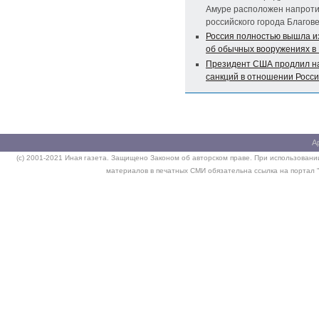
Амуре расположен напрот
российского города Благов
Россия полностью вышла и
об обычных вооружениях в
Президент США продлил на
санкций в отношении Росс
А
(c) 2001-2021 Иная газета. Защищено Законом об авторском праве. При использовании
материалов в печатных СМИ обязательна ссылка на портал