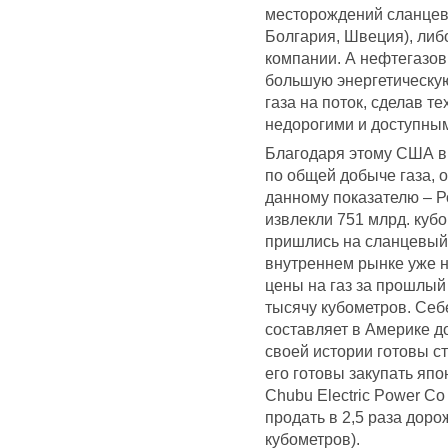
месторождений сланцево
Болгария, Швеция), либ
компании. А нефтегазо
большую энергетическу
газа на поток, сделав т
недорогими и доступны
Благодаря этому США в
по общей добыче газа, 
данному показателю – Р
извлекли 751 млрд. кубо
пришлись на сланцевый 
внутреннем рынке уже н
цены на газ за прошлый 
тысячу кубометров. Себ
составляет в Америке д
своей истории готовы с
его готовы закупать япо
Chubu Electric Power Co
продать в 2,5 раза доро
кубометров).