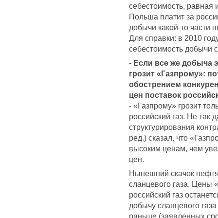
себестоимость, равная 
Польша платит за росси
добычи какой-то части п
Для справки: в 2010 го
себестоимость добычи с
- Если все же добыча э
грозит «Газпрому»: п
обострением конкурен
цен поставок российск
- «Газпрому» грозит то
российский газ. Не так
структурирования контр
ред.) сказал, что «Газп
высоким ценам, чем уве
цен.
Нынешний скачок нефтя
сланцевого газа. Цены 
российский газ останет
добычу сланцевого газа
раньше (заявленных сро