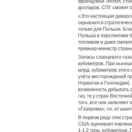
французкой Techint, сто
долларов. СПГ сможет о
«Это настоящая диверс
скрывается стратегическ
только для Польши. Бла
Польша в перспективе 
топливом и даже сможет 
премьер-министр страны
Запасы сланцевого газа 
кубометров. При нынеш
млрд. кубометров этого 
учёта месторождений пр
Норвегии и Голландии).
возможность добывать 
газ, то у стран Восточн
того, все они заявляют 
«Газпрома», т.е. от шан
В первом ряду этих стра
США оценивает извлекае
1-1,2 трлн. кубометров.