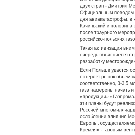
двух стран - Дмитрия М
Официальным поводом п
дня авиакатастрофы, в 
Качиньский и половина 
после траурного меропр
российско-польских газ
Такая активизация вним
очередь объясняется ст
разработку месторожден
Если Польше удастся ос
потеряет рынок объемом
соответственно, 3-3,5 м
газа намерены начать и
«продукции» «Газпрома»
эти планы будут реализо
Россией многомиллиардн
ослаблении влияния Мо
Европы, осуществляемо
Кремля» - газовым вент