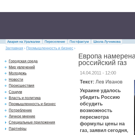
Авария на Уралкалии
Переселение
Постфактум
Школа Лучникова
Заглавная
›
Промышленность и бизнес
›
Европа намерена
российский газ
Городская среда
Мир увлечений
14.04.2011 - 12:00
Молодежь
Новости
Текст:
Лев Иванов
Происшествия
Украине удалось
Социум
убедить Россию
Власть и политика
обсудить
Промышленность и бизнес
возможность
Потребление
пересмотра
Личное мнение
Специальные приложения
формулы цены на
Партнёры
газ, заявил сегодня,