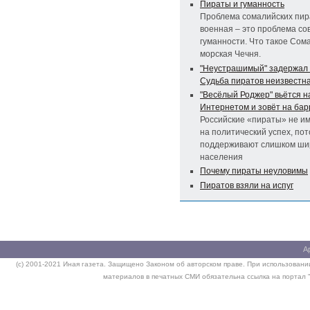
Пираты и гуманность
Проблема сомалийских пир
военная – это проблема с
гуманности. Что такое Сом
морская Чечня.
"Неустрашимый" задержал 
Судьба пиратов неизвестн
"Весёлый Роджер" вьётся н
Интернетом и зовёт на ба
Российские «пираты» не и
на политический успех, пот
поддерживают слишком ши
населения
Почему пираты неуловимы
Пиратов взяли на испуг
А
(c) 2001-2021 Иная газета. Защищено Законом об авторском праве. При использовании
материалов в печатных СМИ обязательна ссылка на портал