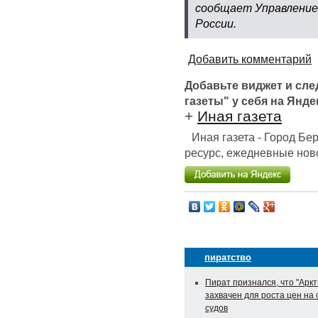
сообщает Управление
России.
Добавить комментарий
Добавьте виджет и сл
газеты" у себя на Янде
+
Иная газета
Иная газета - Город Б
ресурс, ежедневные ново
пиратство
Пират признался, что "Арк
захвачен для роста цен на
судов