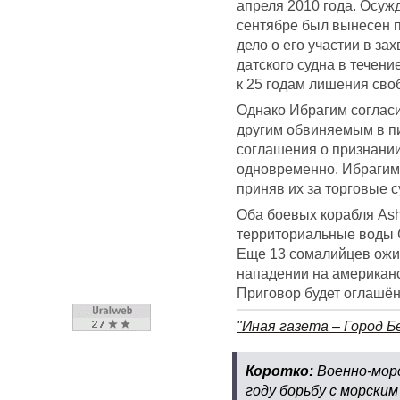
апреля 2010 года. Осуж
сентябре был вынесен п
дело о его участии в за
датского судна в течени
к 25 годам лишения сво
Однако Ибрагим согласи
другим обвиняемым в пи
соглашения о признании
одновременно. Ибрагим 
приняв их за торговые с
Оба боевых корабля Ash
территориальные воды 
Еще 13 сомалийцев ожи
нападении на американс
Приговор будет оглашён
"Иная газета – Город Б
Коротко:
Военно-мор
году борьбу с морски