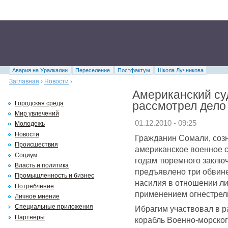
Авария на Уралкалии
Переселение
Постфактум
Школа Лучникова
Заглавная
›
Новости
›
Американский су
рассмотрел дело 
Городская среда
Мир увлечений
01.12.2010 - 09:25
Молодежь
Новости
Гражданин Сомали, созн
Происшествия
американское военное с
Социум
годам тюремного заклю
Власть и политика
предъявлено три обвине
Промышленность и бизнес
насилия в отношении ли
Потребление
применением огнестрел
Личное мнение
Специальные приложения
Ибрагим участвовал в 
Партнёры
корабль Военно-морског