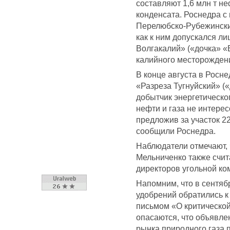
составляют 1,6 млн т неф
конденсата. Роснедра с 
Перелюбско-Рубежинский
как к ним допускался л
Волгакалий» («дочка» 
калийного месторождени
В конце августа в Росне
«Разреза Тугнуйский» (
добытчик энергетическо
нефти и газа не интере
предложив за участок 22
сообщили Роснедра.
Наблюдатели отмечают,
Мельниченко также счит
директоров угольной ко
Напомним, что в сентяб
удобрений обратились к
письмом «О критической
опасаются, что объявл
рынка природного газа 