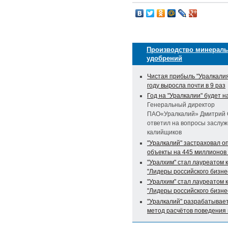
Производство минерал
удобрений
Чистая прибыль "Уралкалия
году выросла почти в 9 раз
Год на "Уралкалии" будет 
Генеральный директор
ПАО«Уралкалий» Дмитрий 
ответил на вопросы заслу
калийщиков
"Уралкалий" застраховал о
объекты на 445 миллионов
"Уралхим" стал лауреатом 
"Лидеры российского бизне
"Уралхим" стал лауреатом 
"Лидеры российского бизне
"Уралкалий" разрабатывае
метод расчётов поведения 