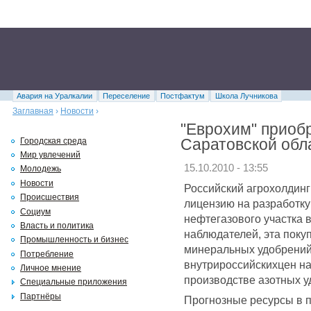
Авария на Уралкалии
Переселение
Постфактум
Школа Лучникова
Заглавная
›
Новости
›
"Еврохим" приоб
Саратовской обл
Городская среда
Мир увлечений
15.10.2010 - 13:55
Молодежь
Новости
Российский агрохолдинг
Происшествия
лицензию на разработк
Социум
нефтегазового участка 
Власть и политика
наблюдателей, эта поку
Промышленность и бизнес
минеральных удобрений 
Потребление
внутрироссийскихцен на
Личное мнение
производстве азотных у
Специальные приложения
Партнёры
Прогнозные ресурсы в 