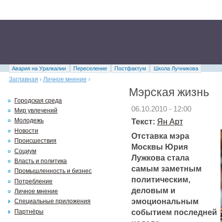
Авария на Уралкалии
Переселение
Постфактум
Школа Лучникова
Заглавная
›
Личное мнение
›
Мэрская жизнь
Городская среда
06.10.2010 - 12:00
Мир увлечений
Текст:
Ян Арт
Молодежь
Новости
Отставка мэра
Происшествия
Москвы Юрия
Социум
Лужкова стала
Власть и политика
самым заметным
Промышленность и бизнес
политическим,
Потребление
деловым и
Личное мнение
эмоциональным
Специальные приложения
событием последней
Партнёры