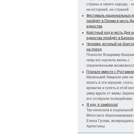
страны и своего народа, - 
ни историей, ни страной
Фестиваль национальных к
пройдёт в Перми в честь Д
единства
Крёстный ход в честь Дня 
единства пройдёт в Березн
Человек, который не боитс
на поезд
Психолог Владимир Вахраме
чему его научила жизнь с
ограниченными возможнос
Плачьте вместе с Рустамом
Маленький Умарали уже не
играть в эти игрушки, спать 
кроватке и гулять в этой ко
умер вдали от мамы Зарины
его отобрали полицейские
Я еду, я замёрзла!
Так написала в социальной
ВКонтакте березниковская
Елена Гусева, возвращаясь
Аргентины