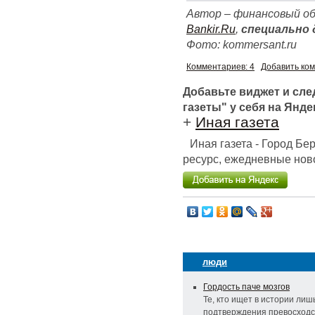
Автор – финансовый об
Bankir.Ru
,
специально 
Фото: kommersant.ru
Комментариев: 4
Добавить ко
Добавьте виджет и сл
газеты" у себя на Янде
+
Иная газета
Иная газета - Город Б
ресурс, ежедневные ново
люди
Гордость паче мозгов
Те, кто ищет в истории лиш
подтверждения превосходс