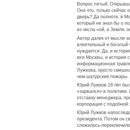
Вопрос пятый. Открывш
Она что, только сейчас 
дверь? Да полноте, в М
который не знал бы о п
из числа «ой, а Земля, о
Автор далек от мысли з
влиятельный и богатый 
нуждается. Да, и истор
юге Москвы, и история 
информационная травля,
Лужкова, просто смешна
чем шатурские пожары.
Юрий Лужков 18 лет бы
«зарвался» в политике. 
отставку менеджера, про
корпорация с подобной 
Юрий Лужков напоследок
президента. Потом он св
сложилось-переключилос