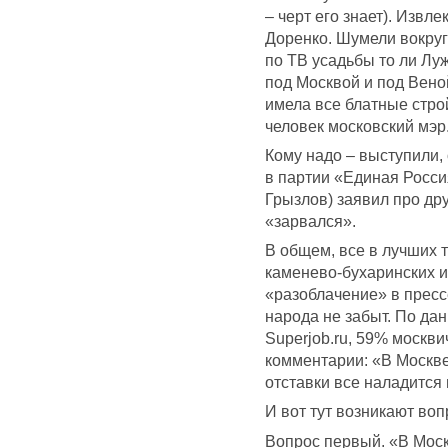
– черт его знает). Извл
Доренко. Шумели вокруг
по ТВ усадьбы то ли Луж
под Москвой и под Вено
имела все блатные стр
человек московский мэр
Кому надо – выступили,
в партии «Единая Росси
Грызлов) заявил про дру
«зарвался».
В общем, все в лучших 
каменево-бухаринских и
«разоблачение» в пресс
народа не забыт. По да
Superjob.ru, 59% москв
комментарии: «В Москве
отставки все наладится 
И вот тут возникают воп
Вопрос первый. «В Моск