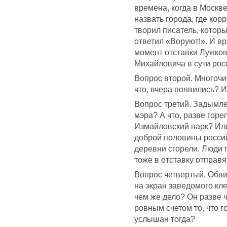
времена, когда в Москв
назвать города, где кор
творил писатель, которы
ответил «Воруют!». И в
момент отставки Лужков
Михайловича в сути рос
Вопрос второй. Многочи
что, вчера появились? 
Вопрос третий. Задымле
мэра? А что, разве гор
Измайловский парк? Или
доброй половины россий
деревни сгорели. Люди 
тоже в отставку отправ
Вопрос четвертый. Обви
на экран заведомого кле
чем же дело? Он разве 
ровным счетом то, что г
услышан тогда?