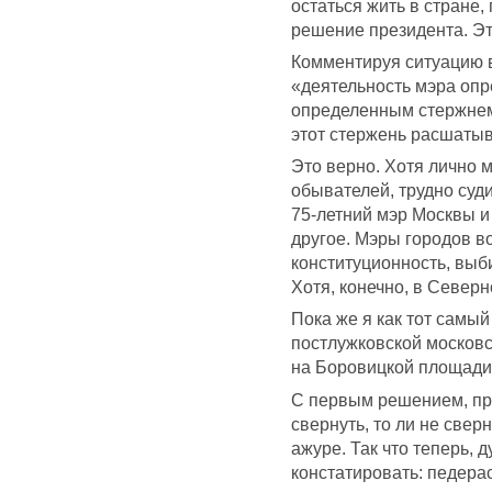
остаться жить в стране,
решение президента. Э
Комментируя ситуацию в
«деятельность мэра опр
определенным стержнем 
этот стержень расшатыв
Это верно. Хотя лично м
обывателей, трудно суди
75-летний мэр Москвы и 
другое. Мэры городов во
конституционность, выб
Хотя, конечно, в Северн
Пока же я как тот самы
постлужковской московс
на Боровицкой площади.
С первым решением, прав
свернуть, то ли не свер
ажуре. Так что теперь,
констатировать: педера