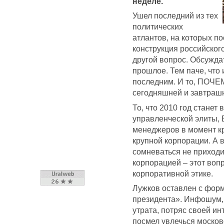
неделе.
Ушел последний из тех
политических
атлантов, на которых п
конструкция российског
другой вопрос. Обсуждат
прошлое. Тем паче, что 
последним. И то, ПОЧЕМ
сегодняшней и завтрашн
То, что 2010 год стане
управленческой элиты, 
менеджеров в момент кр
крупной корпорации. А в
сомневаться не приходит
корпорацией – этот воп
корпоративной этике.
Лужков оставлен с форм
президента». Инфошум,
утрата, потряс своей и
посмел увлечься москов