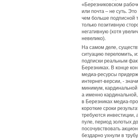
«Березниковском рабоче
или почта – не суть. Э
чем больше подписной ти
только позитивную стор
негативную (хотя увели
невелико).
На самом деле, существ
ситуацию переломить, и
подписки реальным фак
Березниках. В конце ко
медиа-ресурсы придерж
интернет-версии, - значит
минимум, кардинальной 
а именно кардинальной,
в Березниках медиа-про
короткие сроки результа
требуются инвестиции, 
пуле, период золотых д
посочувствовать акцион
бездарно ухнули в труб