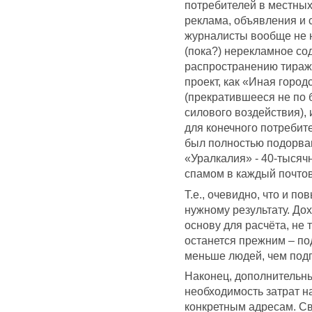
потребителей в местных
реклама, объявления и с
журналисты вообще не 
(пока?) нерекламное со
распространению тиража
проект, как «Иная город
(прекратившееся не по 
силового воздействия),
для конечного потребит
был полностью подорва
«Уралкалия» - 40-тысяч
спамом в каждый почто
Т.е., очевидно, что и п
нужному результату. Дох
основу для расчёта, не 
останется прежним – по
меньше людей, чем подп
Наконец, дополнительн
необходимость затрат н
конкретным адресам. Сво