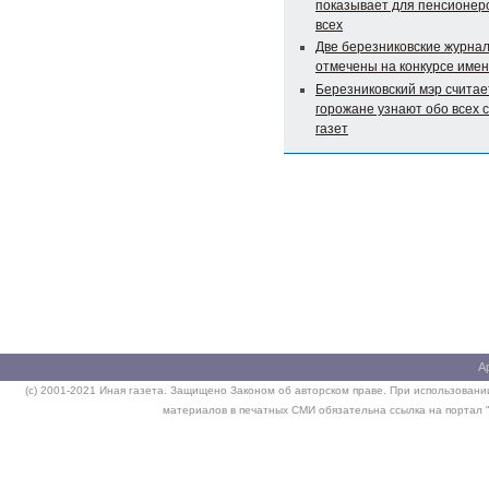
показывает для пенсионер
всех
Две березниковские журна
отмечены на конкурсе име
Березниковский мэр считает
горожане узнают обо всех 
газет
А
(c) 2001-2021 Иная газета. Защищено Законом об авторском праве. При использовании
материалов в печатных СМИ обязательна ссылка на портал