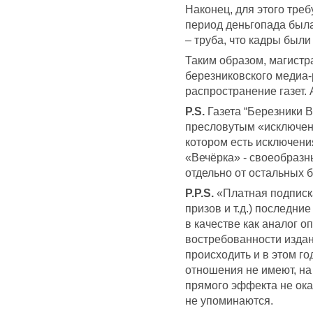
Наконец, для этого тре
период деньгопада была
– труба, что кадры были 
Таким образом, магист
березниковского медиа-
распространение газет. 
P.S.
Газета “Березники В
пресловутым «исключени
котором есть исключения
«Вечёрка» - своеобразн
отдельно от остальных б
P.P.S.
«Платная подписк
призов и т.д.) последни
в качестве как аналог о
востребованности издани
происходить и в этом го
отношения не имеют, н
прямого эффекта не ока
не упоминаются.