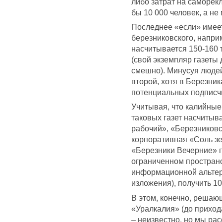
либо затрат на саморек
бы 10 000 человек, а не
Последнее «если» имее
березниковского, наприм
насчитывается 150-160 т
(свой экземпляр газеты 
смешно). Минусуя людей
второй, хотя в Березник
потенциальных подписч
Учитывая, что калийные 
таковых газет насчитыва
рабочий», «Березниковс
корпоративная «Соль з
«Березники Вечерние» п
ограниченном пространс
информационной альтерн
изложения), получить 10
В этом, конечно, решаю
«Уралкалия» (до приход
– неизвестно, но мы ра