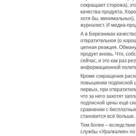
сокращают сторожа), эт
качества продукта. Хор
хотя бы, минимальных),
журналист. И медиа-про
А в Березниках качеств
отвратительное (о хорош
цепная реакция. Обману
продукт вновь. Что, со
сейчас, и это как раз р
информационной полити
Кроме сокращения расх
повышении подписной цен
первых, при отвратител
что за него захотят за
подписной цены ещё сил
сравнении с бесплатным
становится всё больше.
Тем более – вследствие
службы «Уралкалия» по 