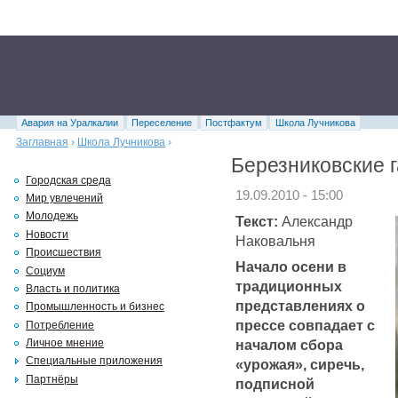
Авария на Уралкалии
Переселение
Постфактум
Школа Лучникова
Заглавная
›
Школа Лучникова
›
Березниковские г
Городская среда
19.09.2010 - 15:00
Мир увлечений
Молодежь
Текст:
Александр
Новости
Наковальня
Происшествия
Начало осени в
Социум
традиционных
Власть и политика
представлениях о
Промышленность и бизнес
прессе совпадает с
Потребление
началом сбора
Личное мнение
Специальные приложения
«урожая», сиречь,
Партнёры
подписной