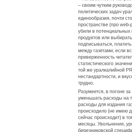
– своим чутким руковод
политических задач ура
единообразия, почти с
пространстве (про web-
убили в потенциальных 
продуктов или выбирать
подписываться, платить 
между газетами, если вс
приверженность читател
статистического значени
той же уралкалийной P
нестандартности, и вку
трудно.
Разумеется, в погоне з
уменьшать расходы на т
расходы для издания га
происходило (не имею д
сейчас происходит) в то
месяцы. Увольнения, уре
березниковской специфик