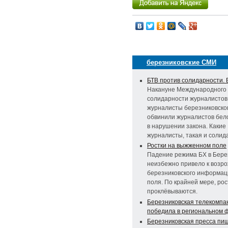
березниковские СМИ
БТВ против солидарности. 
Накануне Международного
солидарности журналистов
журналисты березниковско
обвинили журналистов бел
в нарушении закона. Какие
журналисты, такая и солид
Ростки на выжженном поле
Падение режима БХ в Бере
неизбежно привело к возр
березниковского информац
поля. По крайней мере, рос
проклёвываются.
Березниковская телекомпа
победила в региональном 
Березниковская пресса пи