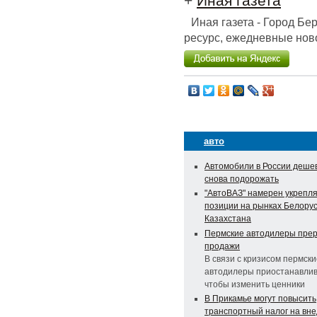
+
Иная газета
Иная газета - Город Б
ресурс, ежедневные ново
авто
Автомобили в России деше
снова подорожать
"АвтоВАЗ" намерен укрепля
позиции на рынках Белорус
Казахстана
Пермские автодилеры пре
продажи
В связи с кризисом пермски
автодилеры приостанавлив
чтобы изменить ценники
В Прикамье могут повысить
транспортный налог на вн