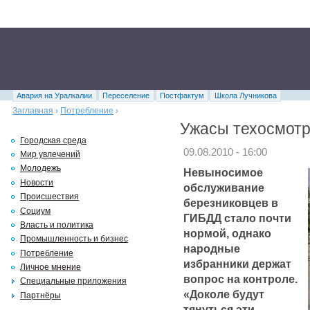
Авария на Уралкалии
Переселение
Постфактум
Школа Лучникова
Заглавная
›
Потребление
›
Ужасы техосмотр
Городская среда
09.08.2010 - 16:00
Мир увлечений
Молодежь
Невыносимое
Новости
обслуживание
Происшествия
березниковцев в
Социум
ГИБДД стало почти
Власть и политика
нормой, однако
Промышленность и бизнес
народные
Потребление
избранники держат
Личное мнение
вопрос на контроле.
Специальные приложения
«Доколе будут
Партнёры
тянуться эти