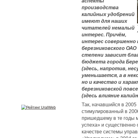
аспекты
производства
калийных удобрений
имеют для наших
читателей немалый
интерес. Причём,
интерес совершенно 
березниковского ОАО 
степени зависит бла
бюджета города Бере
(здесь, напротив, не
уменьшается, а в нек
но и качество и хар
березниковской повс
(здесь влияние калий
Так, начавшийся в 2005 
стимулированный в 2006
пришедшему в те годы 
успеха» и существенно 
качестве системы управ