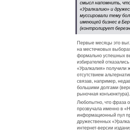
смысл напомнить, что
«Уралкалию» и друже
муссировали тему бол
имеющей бизнес в Бер
(контролирует березн
Первые месяцы это выгл
на местечковых выборах
формально успешных выб
избирателей отказались
«Уралкалия» получили 
отсутствием альтернати
связав, например, неда
большими долгами (верс
рыночная конъюнктура).
Любопытно, что фраза 
прозвучала именно в «
информационный пул пр
дружественных «Уралкал
интернет-версии издани