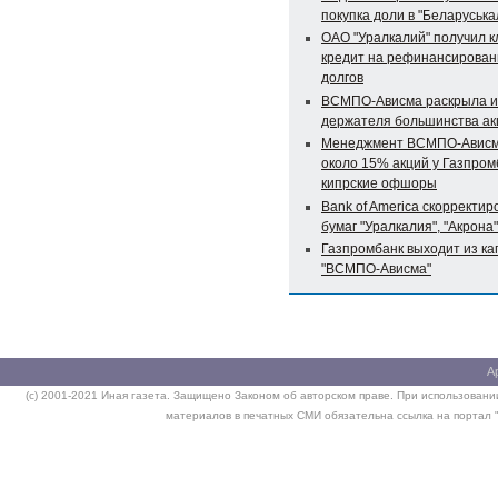
покупка доли в "Беларуська
ОАО "Уралкалий" получил 
кредит на рефинансирован
долгов
ВСМПО-Ависма раскрыла 
держателя большинства ак
Менеджмент ВСМПО-Ависм
около 15% акций у Газпром
кипрские офшоры
Bank of America скорректир
бумаг "Уралкалия", "Акрона"
Газпромбанк выходит из ка
"ВСМПО-Ависма"
А
(c) 2001-2021 Иная газета. Защищено Законом об авторском праве. При использовании
материалов в печатных СМИ обязательна ссылка на портал