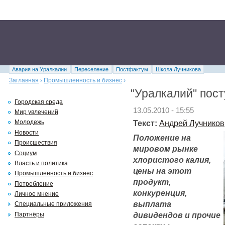
Авария на Уралкалии
Переселение
Постфактум
Школа Лучникова
Заглавная
›
Промышленность и бизнес
›
"Уралкалий" пос
Городская среда
13.05.2010 - 15:55
Мир увлечений
Текст:
Андрей Лучников
Молодежь
Новости
Положение на
Происшествия
мировом рынке
Социум
хлористого калия,
Власть и политика
цены на этот
Промышленность и бизнес
продукт,
Потребление
конкуренция,
Личное мнение
выплата
Специальные приложения
дивидендов и прочие
Партнёры