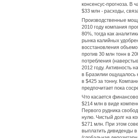
консенсус-прогноза. В 
$33 млн - расходы, свя
Производственные мощн
2010 году компания про
80%, тогда как аналити
рынка калийных удобрен
восстановления объемов
против 30 млн тонн в 20
потребления (наверстыв
2012 году. Активность н
в Бразилии ощущалось 
в $425 за тонну. Компан
предпочитает пока соср
Что касается финансово
$214 млн в виде компен
Первого рудника свобод
нулю. Чистый долг на ко
$271 млн. При этом сов
выплатить дивиденды в р
(глобальная депозитарн