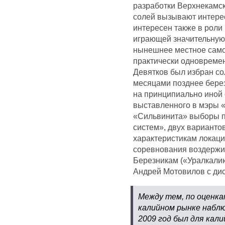
разработки Верхнекамс
солей вызывают интере
интересен также в роли
играющей значительную 
нынешнее местное сам
практически одновреме
Девятков был избран со
месяцами позднее берез
на принципиально иной 
выставленного в мэры «
«Сильвинита» выборы п
систем», двух варианто
характеристикам локаци
соревнования воздержи
Березникам («Уралкалию
Андрей Мотовилов с дис
Между тем, по оценка
калийном рынке наблю
2009 год был для кал