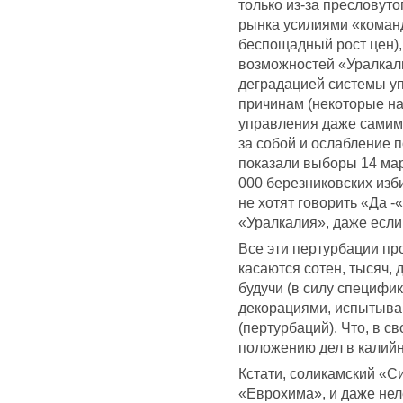
только из-за пресловуто
рынка усилиями «коман
беспощадный рост цен)
возможностей «Уралкали
деградацией системы у
причинам (некоторые на
управления даже самим
за собой и ослабление 
показали выборы 14 мар
000 березниковских изби
не хотят говорить «Да 
«Уралкалия», даже если 
Все эти пертурбации пр
касаются сотен, тысяч,
будучи (в силу специфи
декорациями, испытыва
(пертурбаций). Что, в с
положению дел в калий
Кстати, соликамский «С
«Еврохима», и даже нел