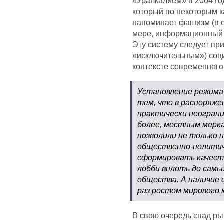
«Уралкалием» в 2004 го
который по некоторым 
напоминает фашизм (в с
мере, информационный
Эту систему следует пр
«исключительным») соц
контексте современного
Установление режима 
тем, что в распоряже
практически неограни
более, местным мерк
позволили не только 
общественно-политиче
сформировать качест
лобби вплоть до самы
общества. А наличие 
раз ростом мирового 
В свою очередь спад ры