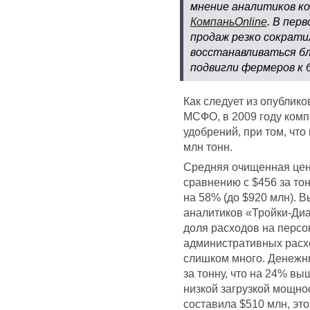
мнение аналитиков к
КомпаньOnline
. В пер
продаж резко сократи
восстанавливаться бл
подвигли фермеров к 
Как следует из опублик
МСФО, в 2009 году комп
удобрений, при том, чт
млн тонн.
Средняя очищенная цена
сравнению с $456 за тон
на 58% (до $920 млн). 
аналитиков «Тройки-Диа
доля расходов на персо
административных расхо
слишком много. Денежн
за тонну, что на 24% в
низкой загрузкой мощно
составила $510 млн, эт