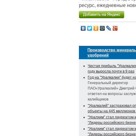
ресурс, ежедневные ново
Производство минерал
удобрений
Чистая прибыль "Уралкалия
году выросла почти в 9 раз
Год на "Уралкалии" будет 
Генеральный директор
ПАО«Уралкалий» Дмитрий 
ответил на вопросы заслу
калийщиков
"Уралкалий" застраховал о
объекты на 445 миллионов
"Уралхим" стал лауреатом 
"Лидеры российского бизне
"Уралхим" стал лауреатом 
"Лидеры российского бизне