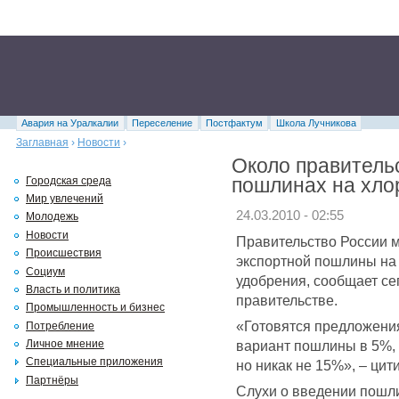
Авария на Уралкалии
Переселение
Постфактум
Школа Лучникова
Заглавная
›
Новости
›
Около правительс
пошлинах на хло
Городская среда
Мир увлечений
24.03.2010 - 02:55
Молодежь
Новости
Правительство России м
Происшествия
экспортной пошлины на
Социум
удобрения, сообщает с
Власть и политика
правительстве.
Промышленность и бизнес
«Готовятся предложения
Потребление
вариант пошлины в 5%,
Личное мнение
Специальные приложения
но никак не 15%», – цит
Партнёры
Слухи о введении пошли