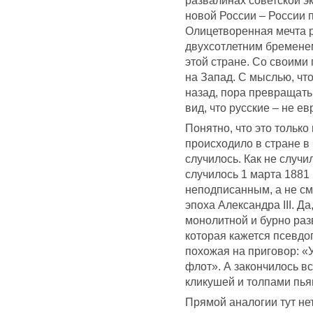
развалинах советской э
новой России – России 
Олицетворенная мечта 
двухсотлетним бремене
этой стране. Со своими
на Запад. С мыслью, что
назад, пора превращать
вид, что русские – не е
Понятно, что это только
происходило в стране в 
случилось. Как не случи
случилось 1 марта 1881
неподписанным, а не с
эпоха Александра III. Да
монолитной и бурно раз
которая кажется псевдо
похожая на приговор: «
флот». А закончилось 
кликушей и толпами пья
Прямой аналогии тут нет