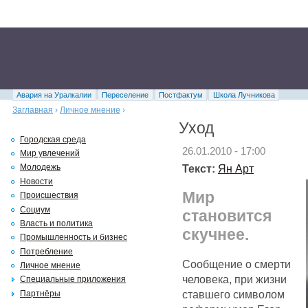
Авария на Уралкалии
Переселение
Постфактум
Школа Лучникова
Заглавная
›
Личное мнение
›
Уход
Городская среда
26.01.2010 - 17:00
Мир увлечений
Текст:
Ян Арт
Молодежь
Новости
Мир
Происшествия
Социум
становится
Власть и политика
скучнее.
Промышленность и бизнес
Потребление
Сообщение о смерти
Личное мнение
человека, при жизни
Специальные приложения
ставшего символом
Партнёры