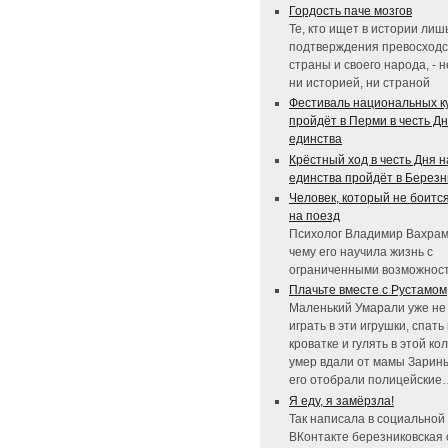
Гордость паче мозгов
Те, кто ищет в истории лиш
подтверждения превосходс
страны и своего народа, - 
ни историей, ни страной
Фестиваль национальных к
пройдёт в Перми в честь Д
единства
Крёстный ход в честь Дня 
единства пройдёт в Березн
Человек, который не боитс
на поезд
Психолог Владимир Вахраме
чему его научила жизнь с
ограниченными возможнос
Плачьте вместе с Рустамом
Маленький Умарали уже не
играть в эти игрушки, спать 
кроватке и гулять в этой ко
умер вдали от мамы Зарины
его отобрали полицейские
Я еду, я замёрзла!
Так написала в социальной
ВКонтакте березниковская