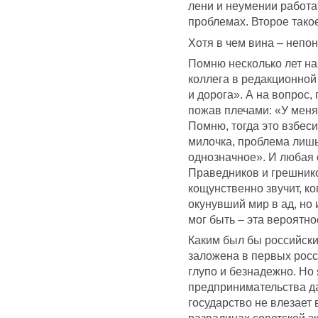
лени и неумении работа
проблемах. Второе тако
Хотя в чем вина – непон
Помню несколько лет н
коллега в редакционной 
и дорога». А на вопрос,
пожав плечами: «У мен
Помню, тогда это взбеси
милочка, проблема лишь
однозначное». И любая 
Праведников и грешников
кощунственно звучит, ко
окунувший мир в ад, но
мог быть – эта вероятно
Каким был бы российски
заложена в первых росс
глупо и безнадежно. Но 
предпринимательства да
государство не влезает 