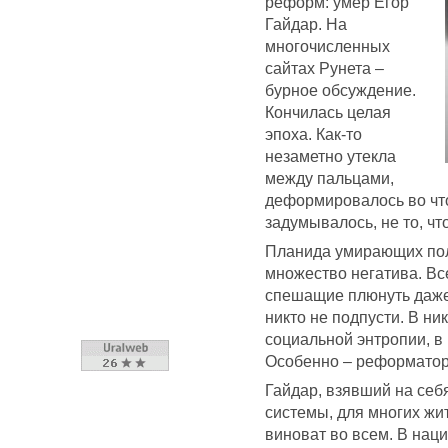
реформ: умер Егор
Гайдар. На
многочисленных
сайтах Рунета –
бурное обсуждение.
Кончилась целая
эпоха. Как-то
незаметно утекла
между пальцами,
деформировалось во что 
задумывалось, не то, чт
Планида умирающих пол
множество негатива. Вс
спешащие плюнуть даже в
никто не подпусти. В ни
социальной энтропии, в
Особенно – реформатор
Гайдар, взявший на себ
системы, для многих жи
виноват во всем. В нац