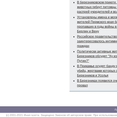
В березниковском приюте
животных гибнут питомцы 
распрей учредителей и в
Установлены имена и мог
жителей Пермского края б
пропавших в годы войны в
Берлин и Вену
Российское правительство
заинтересовалось интимн
граждан
Политически активные жи
Березников обсудят "Ху и
Путин?"
В Прикамье осудят банду 
убийц, жертвами которых 
Березников и Усолья
В Березниках появился о
провал
А
(c) 2001-2021 Иная газета. Защищено Законом об авторском праве. При использовании