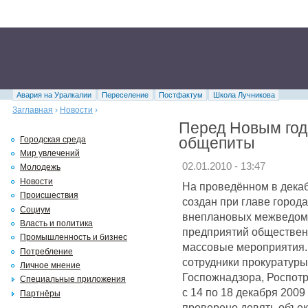
Авария на Уралкалии
Переселение
Постфактум
Школа Лучникова
Заглавная
›
Новости
›
Перед Новым год
общепиты
Городская среда
Мир увлечений
02.01.2010 - 13:47
Молодежь
Новости
На проведённом в декаб
Происшествия
создан при главе город
Социум
внеплановых межведомс
Власть и политика
предприятий общественн
Промышленность и бизнес
массовые мероприятия.
Потребление
сотрудники прокуратуры
Личное мнение
Госпожнадзора, Роспотр
Специальные приложения
с 14 по 18 декабря 2009
Партнёры
проверено девять объек