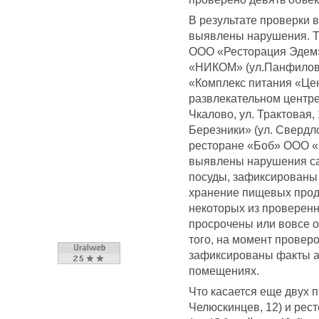
В результате проверки 
выявлены нарушения. Та
ООО «Ресторация Эдем» 
«НИКОМ» (ул.Панфилова
«Комплекс питания «Цен
развлекательном центре
Чкалово, ул. Трактовая,
Березники» (ул. Свердло
ресторане «Боб» ООО «В
выявлены нарушения са
посуды, зафиксированы
хранение пищевых проду
некоторых из проверен
просрочены или вовсе о
того, на момент провер
зафиксированы факты а
помещениях.
Что касается еще двух 
Челюскинцев, 12) и рес