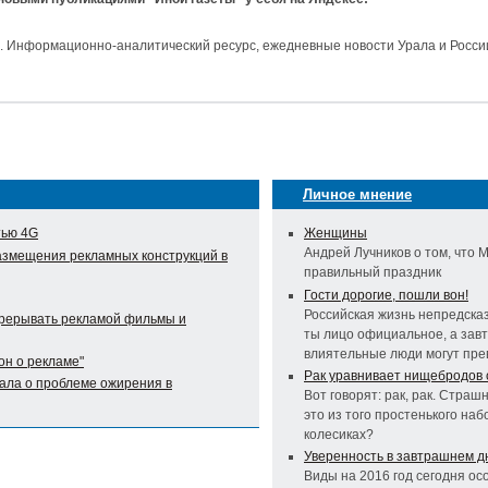
и. Информационно-аналитический ресурс, ежедневные новости Урала и Росси
Личное мнение
тью 4G
Женщины
Андрей Лучников о том, что
азмещения рекламных конструкций в
правильный праздник
Гости дорогие, пошли вон!
Российская жизнь непредска
прерывать рекламой фильмы и
ты лицо официальное, а завт
влиятельные люди могут пре
он о рекламе"
Рак уравнивает нищебродов 
ала о проблеме ожирения в
Вот говорят: рак, рак. Страш
это из того простенького наб
колесиках?
Уверенность в завтрашнем д
Виды на 2016 год сегодня ос