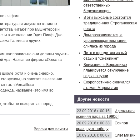
ответственных
березниковцев.
рше ля фам.
В эти выходные состоится
традиционная Строгановская
литература и искусство взаимно
регата
детства читают про мушкетеров и
Дом разваливается, а
есни в исполнении Эдит Пиаф, Джо
управляющая компания
сима Галкина и других.
слилась из города
Лето в городе: активный
м, как правильно они должны звучать.
отдых в "Снежинке"
вой «р». Название фирмы «Ореаль»
Внимание: в Березниках
планируется отключение
 школе, хотя и очень скверно.
воды на сутки
его кухням, но запятая в названии
Скоропостижно скончался
 так: «Versailles».
атаман Марамыгин
одежда, название (это имя во
Другие новости
, чтобы не позориться перед
23.09.2016 г. 00:16
Идеальная
осенняя пара за 1990р!
20.09.2016 г. 00:38
Осипов
празднует победу
Версия для печати
10.09.2016 г. 00:07
Олег Мизин