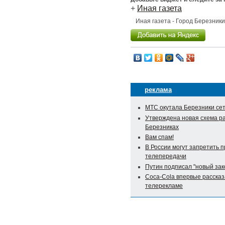
+
Иная газета
Иная газета - Город Березник
реклама
МТС окутала Березники се
Утверждена новая схема р
Березниках
Вам спам!
В России могут запретить 
телепередачи
Путин подписал "новый зак
Coca-Cola впервые рассказ
телерекламе