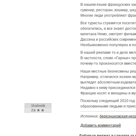
В нашем языке французских заи
сувенир, ресторан, кошмар, шед
Многие люди употребляют франц
Все туристы стремятся посетит
обогатились, и все знают дост
капитана Немо, смотрят фильм
Дассена и российских современн
Необыкновенно популярен в по
В нашей рекламе то и дело мел
В частности, слово «Гарнье» п
почему-то произносится вместе
Наши местные бизнесмены решил
Например, отличился хозяин ма
выглядит абсолютным издевател
Недавно к нему присоединился 
Франции носят и женщины и муж
Поскольку следующий 2010 год 
образованными людьми и прие
Источник:
березниковская нез
Добавить комментарий
Добавьте виджет и следите за