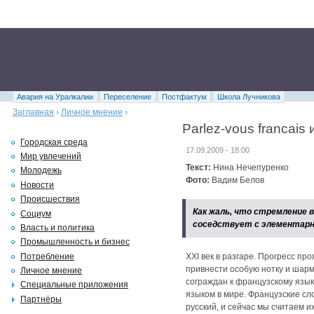
Авария на Уралкалии
Переселение
Постфактум
Школа Лучникова
Заглавная
›
Личное мнение
›
Parlez-vous francais
Городская среда
17.09.2009 - 18:00
Мир увлечений
Текст:
Нина Нечепуренко
Молодежь
Фото:
Вадим Белов
Новости
Происшествия
Как жаль, что стремление в
Социум
соседствует с элементар
Власть и политика
Промышленность и бизнес
Потребление
XXI век в разгаре. Прогресс п
привнести особую нотку и шарм
Личное мнение
сограждан к французскому язы
Специальные приложения
языком в мире. Французские сло
Партнёры
русский, и сейчас мы считаем и