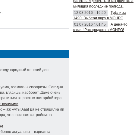
рассказал депутатам как работала
милиция последние полгода.
12.08.2016 г. 16:50
Туфли за
и.
1490. Выбери пару в МОНРО
01.07.2016 г. 01:45
А цена-то
какая! Распродажа в МОНРО!
 Международный женский день –
зуема, возможны сюрпризы. Сегодня
ра, глядишь, наоборот. Даже очень
вратиться в простых гастарбайтеров
с великими
но – аж жуть! Ааа! Да не страшилка ли
ора, что начинается гробом на
не
обенно актуальны – варианта