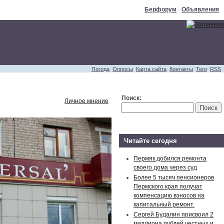
Берфорум
Объявления
Погода
Опросы
Карта сайта
Контакты
Теги
RSS
Поиск:
Личное мнение
Читайте сегодня
Пермяк добился ремонта
своего дома через суд
Более 5 тысяч пенсионеров
Пермского края получат
компенсацию взносов на
капитальный ремонт.
Сергей Будалин присвоил 2
миллиона рублей честных и