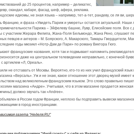
мствований до 25 процентов, например – деликатес,
евр, скандал, кабаре, фасад, шеф, афера, реклама.
узские идиомы, не зная языка – например, тет-а-тет, рандеву, се ля ви, ше
ь Францию, и фраза «Увидеть Париж и умереть» остается актуальной. Наши 
опримечательности Парижа – Эйфелеву башню, Лувр, Елисейские поля. Все с 
ы с участием Жерара Филипа, Жана-Поля Бельмондо, Жана Рено, слушают п
ых певцов и актеров – М. Боярского, А. Макарского, Тамары Гвердцители, Мак
следние годы мюзикл «Нотр-Дам де Пари» по роману Виктора Гюго.
ькают французские названия, хотя так и подмывает напомнить рекламодателя
роизносится даже на центральном телевидении неправильно, с конечной бук
 с артиклем «Л, Ореаль».
и не отставать от Москвы. Вероятно, кто-то из них учил французский язык в
газина «Версаль». Уж и не знаю, какое отношение этот дворец-музей имеет к 
ьством над великолепным французским языком. Это слово правильно пишется
хозяин магазина «Андре». Учитывая, что в этом магазине продается женская 
чины) должно звучать так «Andree».
объявлен в России годом Франции, неплохо бы подправить вывески магазинов
зжающими в город иностранцами.
ависимая газета “Неделя.RU”
 новыми публикациями "Иной газеты" у себя на Яндексе: