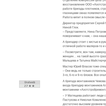
Отделение компрессии цеха 1А 
восстановление ООО «Азотстро
работе бригады плотников, ст
глазницами окнах появляются но
Работа кипит в полном смысле 
Директор предприятия Сергей 
Ниной Глок.
– Представляете, Нина Петровна
поворачивает к нам, – она наша
А бригадир стоит с кистью в рук
отличной работе маляров-то и н
– Посмотрите, вон там, наверху
женщин… на такой высоте сразу
Мальцева и Татьяна Майстерчук
Мастер Юрий Власов тоже спеши
– Они ведь не только строител
3-го, 6-го и 9-го блоков. Все
А бригада монтажников Чижова
входа бригадир монтажников Ал
монтажники «Азотстройремонта
– У Матящева работают люди с 
Пастухова и Николая Коваленко
достаточно высоким уровнем п