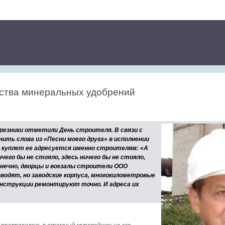
ства минеральных удобрений
резники отметили День строителя. В связи с
нить слова из «Песни моего друга» в исполнении
й куплет ее адресуется именно строителям: «А
ничего бы не стояло, здесь ничего бы не стояло,
онечно, дворцы и вокзалы строители ООО
одят, но заводские корпуса, многокилометровые
нструкции ремонтируют точно. И адреса их