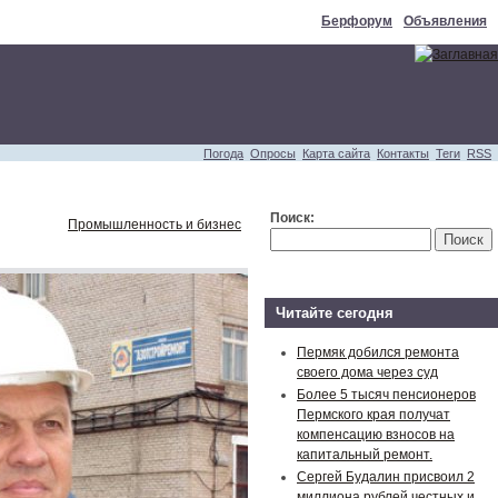
Берфорум
Объявления
Погода
Опросы
Карта сайта
Контакты
Теги
RSS
Поиск:
Промышленность и бизнес
Читайте сегодня
Пермяк добился ремонта
своего дома через суд
Более 5 тысяч пенсионеров
Пермского края получат
компенсацию взносов на
капитальный ремонт.
Сергей Будалин присвоил 2
миллиона рублей честных и