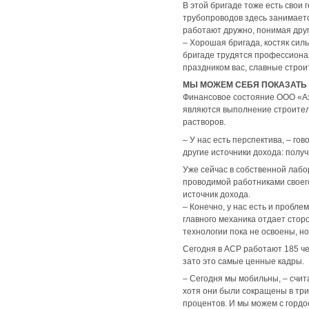
В этой бригаде тоже есть свои
трубопроводов здесь занимаетс
работают дружно, понимая друг
– Хорошая бригада, костяк силь
бригаде трудятся профессионал
праздником вас, славные строи
МЫ МОЖЕМ СЕБЯ ПОКАЗАТЬ
Финансовое состояние ООО «Аз
являются выполнение строител
растворов.
– У нас есть перспектива, – г
другие источники дохода: полу
Уже сейчас в собственной лаб
проводимой работниками своего
источник дохода.
– Конечно, у нас есть и пробле
главного механика отдает сторо
технологии пока не освоены, но
Сегодня в АСР работают 185 че
зато это самые ценные кадры.
– Сегодня мы мобильны, – счи
хотя они были сокращены в три
процентов. И мы можем с горд