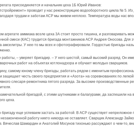
грегата присоединяется и начальник цеха 1Б Юрий Иванов:
тстройремонт» проводит у нас реконструкцию водооборотного цикла № 5. Из 
лагодаря трудам и заботам АСР мы живем неплохо. Температура воды нас впо
м агрегате аммиака возле цеха 3А стоит просто тишина, и разговаривать мо
ной смеси (КАС) трудится бригада монтажников АСР Андрея Оносова. Для эт
ра амселитры. У нее-то мы всех и сфотографировали. Гордостью бригады на
ченко.
работы, – уверяет бригадир. – У него шестой, самый высокий разряд. Он и
варочных работ на объектах котлонадзора и обучает молодых сварщиков.
ину, самому юному члену бригады, работать рядом с именитым профессионал
ом защищает честь своего предприятия и «Азота» на соревнованиях по легкой
ивного слесаря-ремонтника пятого разряда. За высокие производственные ре
ителя.
амечательной бригадой, с этими шутниками и балагурами, да заспешили на в
го цеха.
о бригаду еще успеваем застать за работой. В АСР существует непреложное 
 незаконченной работу никто никогда не оставляет. Сварщик Александр Зайко
в. Вячеслав Шамардин и Анатолий Мосунов тихонько рассуждают о чем-то, в