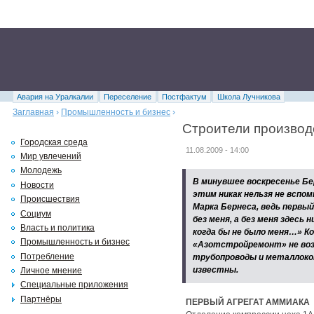
Авария на Уралкалии
Переселение
Постфактум
Школа Лучникова
Заглавная
›
Промышленность и бизнес
›
Строители производ
Городская среда
11.08.2009 - 14:00
Мир увлечений
Молодежь
В минувшее воскресенье Бе
Новости
этим никак нельзя не вспом
Происшествия
Марка Бернеса, ведь первы
Социум
без меня, а без меня здесь 
Власть и политика
когда бы не было меня…» К
Промышленность и бизнес
«Азотстройремонт» не возв
Потребление
трубопроводы и металлоко
известны.
Личное мнение
Специальные приложения
Партнёры
ПЕРВЫЙ АГРЕГАТ АММИАКА