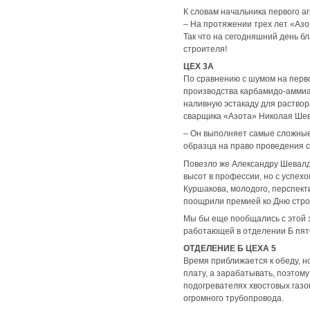
К словам начальника первого а
– На протяжении трех лет «Азо
Так что на сегодняшний день б
строителя!
ЦЕХ 3А
По сравнению с шумом на перво
производства карбамидо-аммиач
наливную эстакаду для раство
сварщика «Азота» Николая Шев
– Он выполняет самые сложные 
образца на право проведения с
Повезло же Александру Шевалд
высот в профессии, но с успех
Куршакова, молодого, перспект
поощрили премией ко Дню стро
Мы бы еще пообщались с этой з
работающей в отделении Б пято
ОТДЕЛЕНИЕ Б ЦЕХА 5
Время приближается к обеду, н
плату, а зарабатывать, поэтому
подогревателях хвостовых газо
огромного трубопровода.