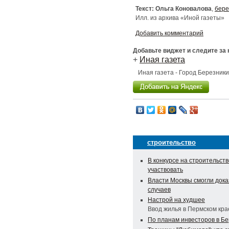
Текст: Ольга Коновалова
,
бере
Илл. из архива «Иной газеты»
Добавить комментарий
Добавьте виджет и следите за
+
Иная газета
Иная газета - Город Березник
строительство
В конкурсе на строительст
участвовать
Власти Москвы смогли дока
случаев
Настрой на худшее
Ввод жилья в Пермском кра
По планам инвесторов в Б