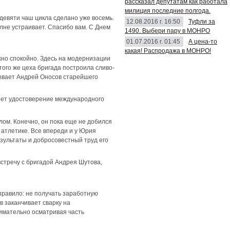
рассказал депутатам как работала
милиция последние полгода.
девяти чаш цикла сделано уже восемь.
12.08.2016 г. 16:50
Туфли за
лне устраивает. Спасибо вам. С Днем
1490. Выбери пару в МОНРО
01.07.2016 г. 01:45
А цена-то
какая! Распродажа в МОНРО!
жно спокойно. Здесь на модернизации
ого же цеха бригада построила сливо-
зывает Андрей Оносов старейшего
меет удостоверение международного
ом. Конечно, он пока еще не добился
 атлетике. Все впереди и у Юрия
зультаты и добросовестный труд его
стречу с бригадой Андрея Шутова,
правило: не получать заработную
в заканчивает сварку на
нимательно осматривая часть