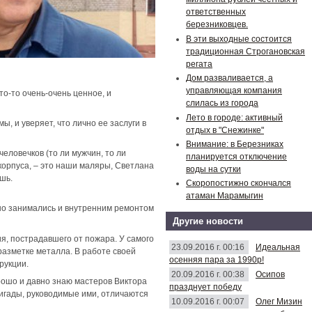
ответственных
березниковцев.
В эти выходные состоится
традиционная Строгановская
регата
Дом разваливается, а
управляющая компания
то-то очень-очень ценное, и
слилась из города
Лето в городе: активный
мы, и уверяет, что лично ее заслуги в
отдых в "Снежинке"
Внимание: в Березниках
человечков (то ли мужчин, то ли
планируется отключение
корпуса, – это наши маляры, Светлана
воды на сутки
шь.
Скоропостижно скончался
атаман Марамыгин
 но занимались и внутренним ремонтом
Другие новости
я, пострадавшего от пожара. У самого
23.09.2016 г. 00:16
Идеальная
разметке металла. В работе своей
осенняя пара за 1990р!
рукции.
20.09.2016 г. 00:38
Осипов
рошо и давно знаю мастеров Виктора
празднует победу
игады, руководимые ими, отличаются
10.09.2016 г. 00:07
Олег Мизин