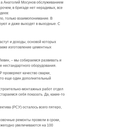
а, а Анатолий Мосунов обслуживанием
рочем, в бригаде нет нерадивых, все
деев:
ыло, только взаимопонимание. В
руют и даже выходят в выходные. С
стут и доходы, основой которых
также изготовление цементных
Левин, – мы собираемся развивать и
ие нестандартного оборудования.
 проверяют качество сварки,
 это еще один дополнительный
ов строительно-монтажных работ отдел
стараемся себя показать. Да, какие-то
ктива (РСУ) осталось всего пятеро,
новочные ремонты провели в сроки,
ежегодно увеличиваются на 100