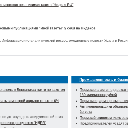
зниковская независимая газета “Неделя.RU”
 новыми публикациями "Иной газеты" у себя на Яндексе:
и. Информационно-аналитический ресурс, ежедневные новости Урала и Росси
Промышленность и бизне
во школы в Березниках никто не захотел
Пермские власти поддержат 
180 миллионов рублей
зать самострой ларьков только в 6%
Пермские фармацевты рассч
Антимонопольщики объявили 
йогурта
е не дотянул до планируемого объема
Пермский свинокомплекс оста
ерезниках рождается "ИДЕЯ"
Предпринимателей усадят за