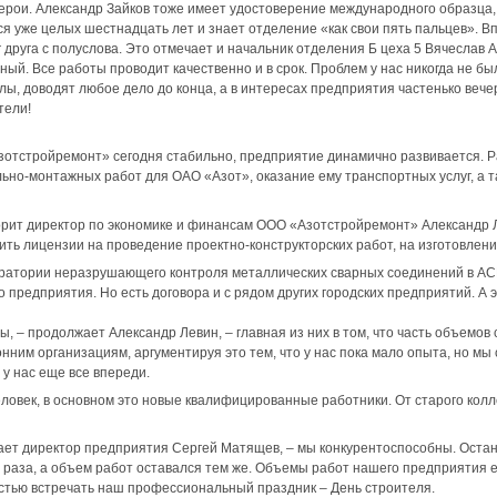
 герои. Александр Зайков тоже имеет удостоверение международного образц
я уже целых шестнадцать лет и знает отделение «как свои пять пальцев». Вп
 друга с полуслова. Это отмечает и начальник отделения Б цеха 5 Вячеслав А
ный. Все работы проводит качественно и в срок. Проблем у нас никогда не б
ы, доводят любое дело до конца, а в интересах предприятия частенько вече
тели!
отстройремонт» сегодня стабильно, предприятие динамично развивается. Ра
ьно-монтажных работ для ОАО «Азот», оказание ему транспортных услуг, а 
оворит директор по экономике и финансам ООО «Азотстройремонт» Александр 
чить лицензии на проведение проектно-конструкторских работ, на изготовлен
оратории неразрушающего контроля металлических сварных соединений в АСР
 предприятия. Но есть договора и с рядом других городских предприятий. А
мы, – продолжает Александр Левин, – главная из них в том, что часть объем
нним организациям, аргументируя это тем, что у нас пока мало опыта, но мы 
 у нас еще все впереди.
ловек, в основном это новые квалифицированные работники. От старого колле
тает директор предприятия Сергей Матящев, – мы конкурентоспособны. Оста
 раза, а объем работ оставался тем же. Объемы работ нашего предприятия 
остью встречать наш профессиональный праздник – День строителя.