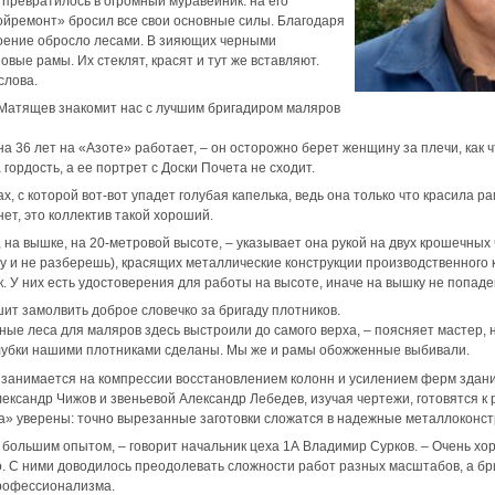
превратилось в огромный муравейник: на его
йремонт» бросил все свои основные силы. Благодаря
роение обросло лесами. В зияющих черными
вые рамы. Их стеклят, красят и тут же вставляют.
слова.
Матящев знакомит нас с лучшим бригадиром маляров
 36 лет на «Азоте» работает, – он осторожно берет женщину за плечи, как ч
 гордость, а ее портрет с Доски Почета не сходит.
ах, с которой вот-вот упадет голубая капелька, ведь она только что красила ра
ет, это коллектив такой хороший.
, на вышке, на 20-метровой высоте, – указывает она рукой на двух крошечных 
 и не разберешь), красящих металлические конструкции производственного 
. У них есть удостоверения для работы на высоте, иначе на вышку не попаде
т замолвить доброе словечко за бригаду плотников.
ьные леса для маляров здесь выстроили до самого верха, – поясняет мастер,
 опалубки нашими плотниками сделаны. Мы же и рамы обожженные выбивали.
 занимается на компрессии восстановлением колонн и усилением ферм здани
ександр Чижов и звеньевой Александр Лебедев, изучая чертежи, готовятся к 
» уверены: точно вырезанные заготовки сложатся в надежные металлоконст
большим опытом, – говорит начальник цеха 1А Владимир Сурков. – Очень хо
. С ними доводилось преодолевать сложности работ разных масштабов, а бр
рофессионализма.