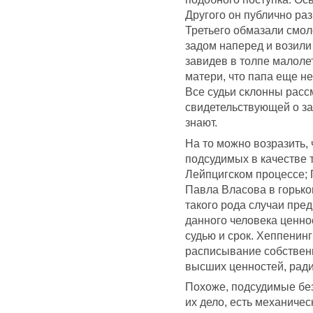
Другого он публично раз
Третьего обмазали смол
задом наперед и возили 
завидев в толпе малолет
матери, что папа еще не
Все судьи склонны расс
свидетельствующей о за
знают.
На то можно возразить,
подсудимых в качестве 
Лейпцигском процессе; 
Павла Власова в горько
такого рода случаи пре
данного человека ценно
судью и срок. Хеппенин
расписывание собственн
высших ценностей, ради
Похоже, подсудимые бе
их дело, есть механичес