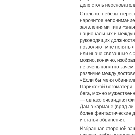
деле столь неосновател
Столь же небезынтере
нарочитое непонимание т
заявлениями типа «зна
национальных и междун
руководящих должностях
позволяют мне понять л
или иначе связанные с 
можно, конечно, изобра
не очень понятно зачем
различие между достове
«Если бы меня обвинили 
Парижской богоматери, 
бега, можно мужественно
— однако очевидная физ
Дам в кармане (вряд л
более фантастические д
и статьи обвинения.
Избранная стороной защ