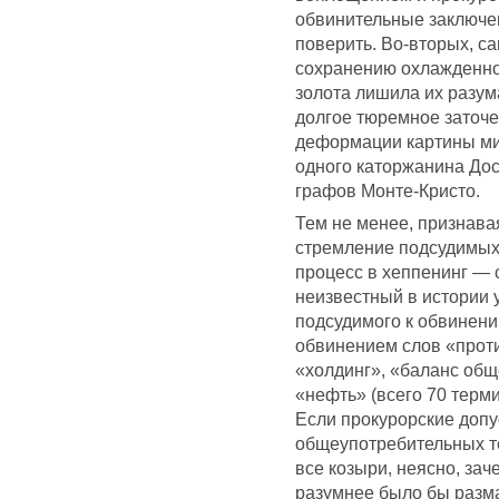
обвинительные заключен
поверить. Во-вторых, с
сохранению охлажденно
золота лишила их разум
долгое тюремное заточ
деформации картины мир
одного каторжанина До
графов Монте-Кристо.
Тем не менее, признавая 
стремление подсудимых 
процесс в хеппенинг — 
неизвестный в истории 
подсудимого к обвинен
обвинением слов «проти
«холдинг», «баланс общ
«нефть» (всего 70 терм
Если прокурорские допу
общеупотребительных т
все козыри, неясно, зач
разумнее было бы разм