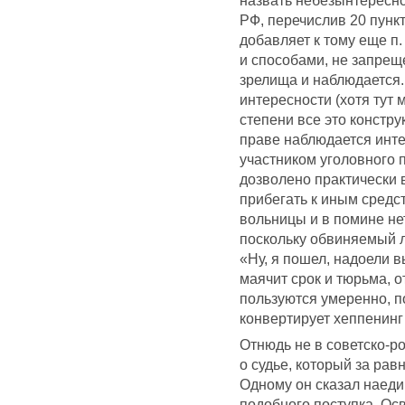
назвать небезынтересно
РФ, перечислив 20 пункт
добавляет к тому еще п
и способами, не запрещ
зрелища и наблюдается.
интересности (хотя тут 
степени все это констр
праве наблюдается инт
участником уголовного 
дозволено практически в
прибегать к иным средст
вольницы и в помине нет
поскольку обвиняемый 
«Ну, я пошел, надоели 
маячит срок и тюрьма, 
пользуются умеренно, по
конвертирует хеппенинг
Отнюдь не в советско-р
о судье, который за рав
Одному он сказал наеди
подобного поступка. Ос