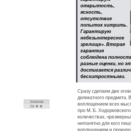
открытость,
ясность,
отсутствие
попыток хитрить.
Гарантирую
небезынтересное
зрелище». Вторая
гарантия
соблюдена полность
разные оценки, но 
достигается различ
бесхитростными.
Сразу сделаем две огов
деликатного предмета. 
воплощением всех мысл
про М. Б. Ходорковског
количествах, чрезмерны
непонятно для кого пишу
воплощением и прокурор