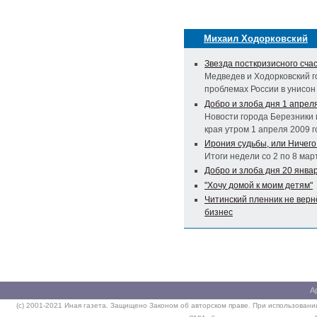
Михаил Ходорковский
Звезда посткризисного сча
Медведев и Ходорковский г
проблемах России в унисон
Добро и злоба дня 1 апрел
Новости города Березники 
края утром 1 апреля 2009 г
Ирония судьбы, или Ничего
Итоги недели со 2 по 8 мар
Добро и злоба дня 20 янва
"Хочу домой к моим детям"
Читинский пленник не верн
бизнес
А
(c) 2001-2021 Иная газета. Защищено Законом об авторском праве. При использовании