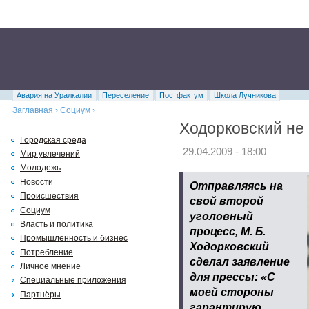
Авария на Уралкалии
Переселение
Постфактум
Школа Лучникова
Заглавная
›
Социум
›
Ходорковский не
Городская среда
29.04.2009 - 18:00
Мир увлечений
Молодежь
Новости
Отправляясь на
Происшествия
свой второй
Социум
уголовный
Власть и политика
процесс, М. Б.
Промышленность и бизнес
Ходорковский
Потребление
сделал заявление
Личное мнение
для прессы: «С
Специальные приложения
моей стороны
Партнёры
гарантирую