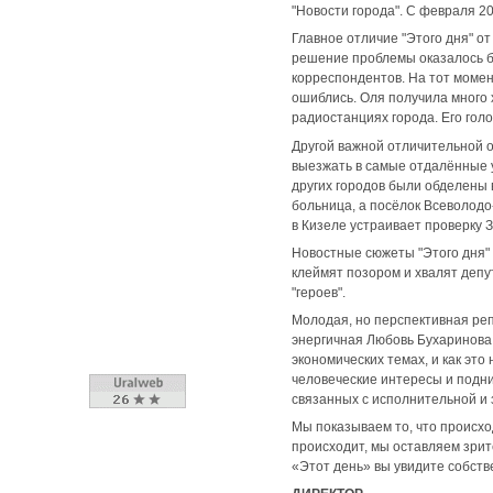
"Новости города". С февраля 2
Главное отличие "Этого дня" от 
решение проблемы оказалось б
корреспондентов. На тот момен
ошиблись. Оля получила много
радиостанциях города. Его голо
Другой важной отличительной 
выезжать в самые отдалённые у
других городов были обделены 
больница, а посёлок Всеволодо
в Кизеле устраивает проверку 
Новостные сюжеты "Этого дня"
клеймят позором и хвалят депу
"героев".
Молодая, но перспективная реп
энергичная Любовь Бухаринова
экономических темах, и как это
человеческие интересы и подн
связанных с исполнительной и
Мы показываем то, что происхо
происходит, мы оставляем зрит
«Этот день» вы увидите собств