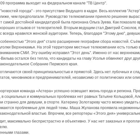
009 программа выходит на федеральном канале "ТВ Центр".
"новостей города" - это присутствие Ведущего в кадре. Весь коллектив "Астер"
лиже, чем предполагали. Руководство телекомпании приняло решение выраст
т самой достойной кандидатурой была признана Ольга Зуева. Как показало в
 хороших отзывов от телезрителей. Вторым ведущим стал Дмитрий Соколов, 
с всегда нравился женской аудитории. Теперь, благодаря "Этому дню", девуш
особенностью "Этого дня" стало расширение географии сбора новостей. Съё
голки Верхнекамья. На этой территории местные телекомпании есть только 
вниманием СМИ. Эту ошибку исправил "Этот день". Именно от нас верхнекамц
-Вильва остался без тепла, что кандидаты на главу Усолья обвиняют друг дру
Законодательное Собрание Пермского края.
 отличаются своей принципиальностью и прямотой. Здесь нет лубочных и сл
татов, чиновников и предпринимателей, независимо от политических или ол
ортерская команда «Астера» успешно освещает жизнь города и региона. Про
, в социальных и коммунальных проблемах нет равных Татьяне Кольцовой, А
 ни странно для девушки, в спорте. Катерину Золотареву часто можно увидеть
имаются проблемные для людей темы. Маша Жуланова проявила недюжинные
 законодательной властью. Впрочем, все репортеры «Этого дня» универсаль
дит, максимально беспристрастно и объективно. У нас нет заказных и пропла
елю.
енными глазами.