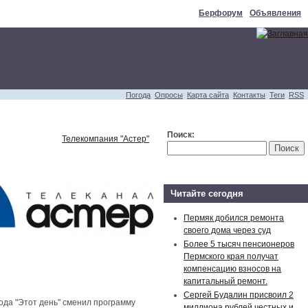
Берфорум
Объявления
Погода
Опросы
Карта сайта
Контакты
Теги
RSS
Поиск:
Телекомпания "Астер"
Читайте сегодня
Пермяк добился ремонта
своего дома через суд
Более 5 тысяч пенсионеров
Пермского края получат
компенсацию взносов на
капитальный ремонт.
Сергей Будалин присвоил 2
года "Этот день" сменил программу
миллиона рублей честных и