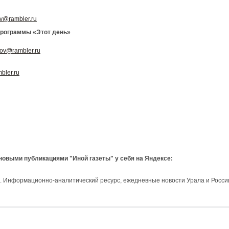
ov@rambler.ru
рограммы «Этот день»
hov@rambler.ru
bler.ru
 новыми публикациями "Иной газеты" у себя на Яндексе:
и. Информационно-аналитический ресурс, ежедневные новости Урала и Росси