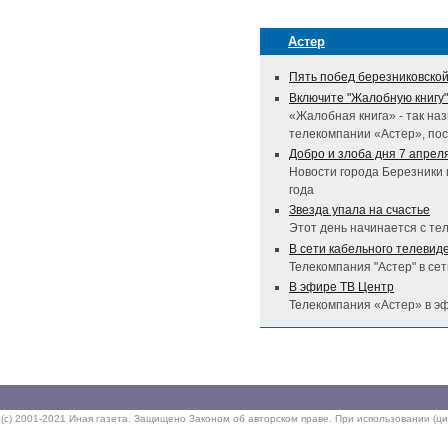
Астер
Пять побед березниковской
Включите "Жалобную книгу"
«Жалобная книга» - так на
телекомпании «Астер», по
Добро и злоба дня 7 апрел
Новости города Березники 
года
Звезда упала на счастье
Этот день начинается с те
В сети кабельного телевид
Телекомпания "Астер" в се
В эфире ТВ Центр
Телекомпания «Астер» в э
(c) 2001-2021 Иная газета. Защищено Законом об авторском праве. При использовании (ци