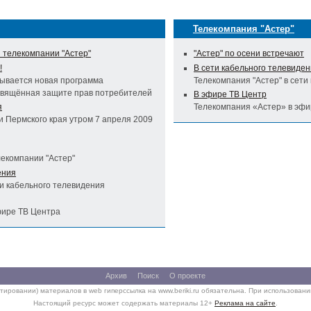
Телекомпания "Астер"
 телекомпании "Астер"
"Астер" по осени встречают
!
В сети кабельного телевиде
зывается новая программа
Телекомпания "Астер" в сети
свящённая защите прав потребителей
В эфире ТВ Центр
я
Телекомпания «Астер» в эфи
и Пермского края утром 7 апреля 2009
лекомпании "Астер"
ения
ти кабельного телевидения
фире ТВ Центра
Архив
Поиск
О проекте
тировании) материалов в web гиперссылка на www.beriki.ru обязательна. При использован
Настоящий ресурс может содержать материалы 12+
Реклама на сайте
.