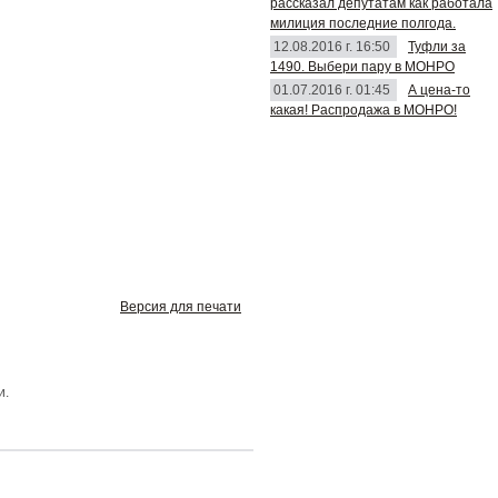
рассказал депутатам как работала
милиция последние полгода.
12.08.2016 г. 16:50
Туфли за
1490. Выбери пару в МОНРО
01.07.2016 г. 01:45
А цена-то
какая! Распродажа в МОНРО!
Версия для печати
и.