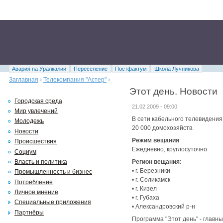
Авария на Уралкалии
Переселение
Постфактум
Школа Лучникова
Заглавная
›
Телекомпания "Астер"
›
Этот день. Новости
Городская среда
21.02.2009 - 09:00
Мир увлечений
В сети кабельного телевидения 
Молодежь
20 000 домохозяйств.
Новости
Режим вещания
:
Происшествия
Ежедневно, круглосуточно
Социум
Власть и политика
Регион вещания
:
• г. Березники
Промышленность и бизнес
• г. Соликамск
Потребление
• г. Кизел
Личное мнение
• г. Губаха
Специальные приложения
• Александровский р-н
Партнёры
Программа "Этот день" - главны