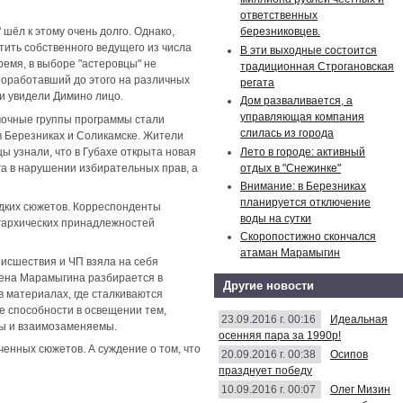
ответственных
 шёл к этому очень долго. Однако,
березниковцев.
ить собственного ведущего из числа
В эти выходные состоится
ремя, в выборе "астеровцы" не
традиционная Строгановская
поработавший до этого на различных
регата
ки увидели Димино лицо.
Дом разваливается, а
управляющая компания
мочные группы программы стали
слилась из города
в Березниках и Соликамске. Жители
Лето в городе: активный
ы узнали, что в Губахе открыта новая
отдых в "Снежинке"
га в нарушении избирательных прав, а
Внимание: в Березниках
планируется отключение
адких сюжетов. Корреспонденты
воды на сутки
игархических принадлежностей
Скоропостижно скончался
атаман Марамыгин
исшествия и ЧП взяла на себя
лена Марамыгина разбирается в
Другие новости
 в материалах, где сталкиваются
 способности в освещении тем,
23.09.2016 г. 00:16
Идеальная
ны и взаимозаменяемы.
осенняя пара за 1990р!
ченных сюжетов. А суждение о том, что
20.09.2016 г. 00:38
Осипов
празднует победу
10.09.2016 г. 00:07
Олег Мизин