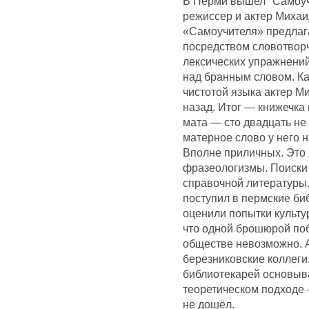
В Перми вышел "Самоучи
режиссер и актер Михаил
«Самоучителя» предлага
посредством словотворч
лексических упражнений
над бранным словом. К
чистотой языка актер М
назад. Итог — книжечка
мата — сто двадцать не
матерное слово у него 
Вполне приличных. Это 
фразеологизмы. Поиски
справочной литературы.
поступил в пермские би
оценили попытки культу
что одной брошюрой по
обществе невозможно. 
березниковские коллеги
библиотекарей основыва
теоретическом подходе 
не дошёл.