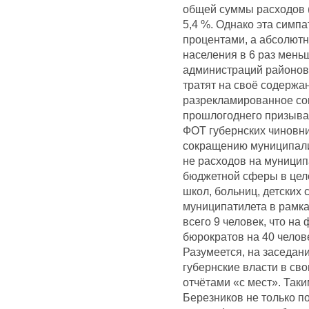
общей суммы расходов (
5,4 %. Однако эта симп
процентами, а абсолютн
населения в 6 раз меньш
администраций районов 
тратят на своё содержа
разрекламированное со
прошлогоднего призыва 
ФОТ губернских чиновни
сокращению муниципали
не расходов на муницип
бюджетной сферы в цел
школ, больниц, детских 
муниципатилета в рамк
всего 9 человек, что н
бюрократов на 40 челов
Разумеется, на заседани
губернские власти в св
отчётами «с мест». Так
Березников не только п