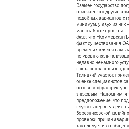
Взамен государство пол
отмечает, что другие х
подобных вариантов с го
минимум, у двух из них
масштабные проекты. П
факт, что «КоммерсантЪ
факт существования ОА
времени являлся самым 
по уровню капитализаци
недавно ненамного усту
сокращения производств
Талицкий участок приле
оценке специалистов са
основе инфраструктуры 
знаковым. Напомним, чт
предположение, что по
служить первым действи
березниковской калийн
проверки причин аварии
как следует из сообщен