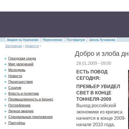
Авария на Уралкалии
Переселение
Постфактум
Школа Лучникова
Заглавная
›
Новости
›
Добро и злоба дн
Городская среда
28.01.2009 - 09:00
Мир увлечений
Молодежь
ЕСТЬ ПОВОД
Новости
СЕГОДНЯ:
Происшествия
ПРЕМЬЕР УВИДЕЛ
Социум
СВЕТ В КОНЦЕ
Власть и политика
ТОННЕЛЯ-2009
Промышленность и бизнес
Выход российской
Потребление
экономики из кризиса
Личное мнение
Специальные приложения
начнется в конце 2009-
Партнёры
начале 2010 года,