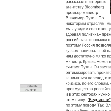
рассказал в интервью
агентству Bloomberg
премьер-министр
Владимир Путин. По
некоторым отраслям, мы
«мы увидим свет в конц
здравая политика» преж
российская экономики о
поэтому Россия позволя
курсом национальной ва
нам достаточно мягко п
министр. Кризис может 
считает Путин. Он заста
оптимизировать произво
заниматься переподгото
кризиса, по его словам
преимущества российско
и в этих секторах нужн
этом пишут
“Ведомости”
по этому поводу. Так, В
Россия будет выходить 