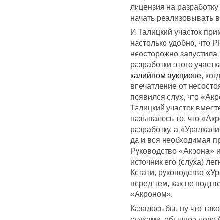
лицензия на разработку
начать реализовывать в
И Талицкий участок при
настолько удобно, что 
неосторожно запустила 
разработки этого участ
калийном аукционе
, ко
впечатление от несосто
появился слух, что «Ак
Талицкий участок вмест
называлось то, что «Акр
разработку, а «Уралкали
да и вся необходимая п
Руководство «Акрона» и
источник его (слуха) лег
Кстати, руководство «У
перед тем, как не подтв
«Акроном».
Казалось бы, ну что так
слухами, обычное дело 