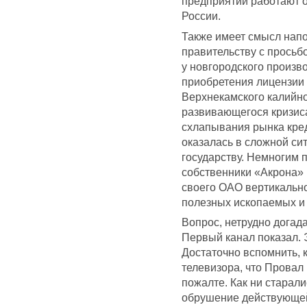
предприятии работают ок
России.
Также имеет смысл напо
правительству с просьб
у новгородского произв
приобретения лицензии 
Верхнекамского калийно
развивающегося кризис
схлапывания рынка кре
оказалась в сложной си
государству. Немногим 
собственники «Акрона» 
своего ОАО вертикальн
полезных ископаемых и
Вопрос, нетрудно догад
Первый канал показал. Э
Достаточно вспомнить, к
телевизора, что Провал 
пожалте. Как ни старал
обрушение действующей 