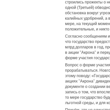
строились прожекты о н
одной (Третьей) обводно
обстановка вокруг угро
калийных удобрений, а 
мере, на текущий момен
положительные, и никто
Согласно сообщениям и
что государство предост
млрд долларов в год, п
в акции "Акрона" и пере
форме участия государс
Вопрос о форме участия
прорабатываться. Новго
этому поводу: «Государ
акциях "Акрона" дивиде
документе о создании в
запись о том, что впосл
то мере государство буд
льготной среды, и для 
Причём, это не единств