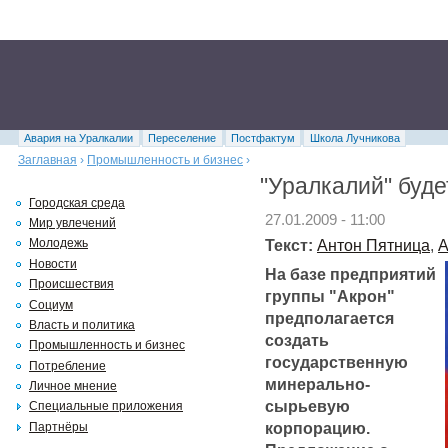
Авария на Уралкалии
Переселение
Постфактум
Школа Лучникова
Заглавная
›
Промышленность и бизнес
›
"Уралкалий" буде
Городская среда
27.01.2009 - 11:00
Мир увлечений
Текст:
Антон Пятница
,
А
Молодежь
Новости
На базе предприятий
Происшествия
группы "Акрон"
Социум
предполагается
Власть и политика
создать
Промышленность и бизнес
государственную
Потребление
минерально-
Личное мнение
сырьевую
Специальные приложения
корпорацию.
Партнёры