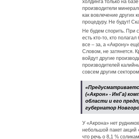
холдинга только на базе
производители минеральн
как вовлечение других 
процедуру. Не будут! Ск
Не будем спорить. При с
есть кто-то, кто полага
все – за, а «Акрону» ещ
Словом, не затянется. Кр
войдут другие произв
производителей калийн
совсем другим сектором
«Предусматривается
(«Акрон» - ИнГа) ко
области и его предп
губернатор Новгоро
У «Акрона» нет руднико
небольшой пакет акций 
что речь о 8,1 % солика