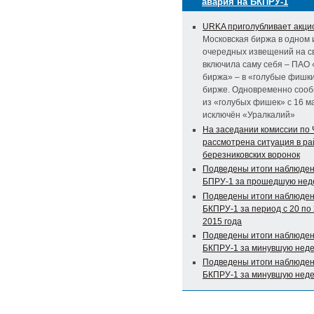
авария на БКПРУ-1
URKA приголубливает акци
Московская биржа в одном 
очередных извещений на с
включила саму себя – ПАО
биржа» – в «голубые фишки
бирже. Одновременно сооб
из «голубых фишек» с 16 м
исключён «Уралкалий»
На заседании комиссии по
рассмотрена ситуация в р
березниковских воронок
Подведены итоги наблюден
БПРУ-1 за прошедшую не
Подведены итоги наблюден
БКПРУ-1 за период с 20 по
2015 года
Подведены итоги наблюден
БКПРУ-1 за минувшую нед
Подведены итоги наблюден
БКПРУ-1 за минувшую нед