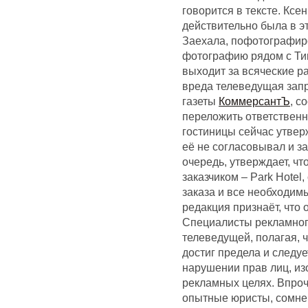
говорится в тексте. Ксе
действительно была в э
Заехала, пофотографиро
фотографию рядом с Тим
выходит за всяческие р
вреда телеведущая зап
газеты
КоммерсантЪ
, с
переложить ответственно
гостиницы сейчас утверж
её не согласовывал и за
очередь, утверждает, ч
заказчиком – Park Hote
заказа и все необходим
редакция признаёт, что 
Специалисты рекламного
телеведущей, полагая, 
достиг предела и следуе
нарушении прав лиц, из
рекламных целях. Впроч
опытные юристы, сомнев