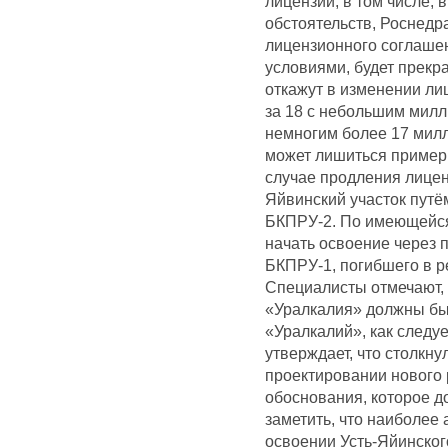
лицензии, в том числе,
обстоятельств, Роснедр
лицензионного соглашени
условиями, будет прекр
откажут в изменении ли
за 18 с небольшим милл
немногим более 17 милл
может лишиться пример
случае продления лицен
Яйвинский участок пут
БКПРУ-2. По имеющейся
начать освоение через 
БКПРУ-1, погибшего в ре
Специалисты отмечают, 
«Уралкалия» должны бы
«Уралкалий», как следу
утверждает, что столкн
проектировании нового 
обоснования, которое до
заметить, что наиболее 
освоении Усть-Яйинског