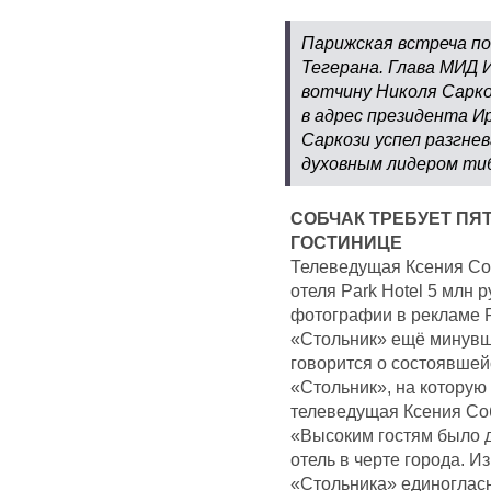
Парижская встреча по
Тегерана. Глава МИД 
вотчину Николя Сарко
в адрес президента И
Саркози успел разгнев
духовным лидером тиб
СОБЧАК ТРЕБУЕТ ПЯ
ГОСТИНИЦЕ
Телеведущая Ксения Соб
отеля Park Hotel 5 млн
фотографии в рекламе P
«Стольник» ещё минувши
говорится о состоявшей
«Стольник», на которую
телеведущая Ксения Соб
«Высоким гостям было 
отель в черте города. И
«Стольника» единогласн