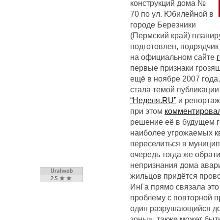
конструкций дома №
70 по ул. Юбилейной в
городе Березники
(Пермский край) планир
подготовлен, подрядчик
на официальном сайте
первые признаки грозя
ещё в ноябре 2007 года,
стала темой публикаци
“Неделя.RU”
и репортаж
при этом
комментирова
решение её в будущем г
наиболее угрожаемых к
переселиться в муницип
очередь тогда же обрати
непризнания дома авар
жильцов придётся прово
ИнГа прямо связала эт
проблему с повторной п
один разрушающийся дом
зоны», также может быт