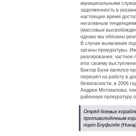
муниципальными служащ
задолженность в указан
настоящее время достат
негативным тенденциям
(массовые высвобожден
однако мы обязаны реаг
В случае выявления по
органы прокуратуры. Им
реагирования, частное 
итог своему выступлени
Виктор Бехв являлся пр
перешёл на работу в до
безопасности, в 2006 го
Андрея Мотовилова, пок
районную прокуратуру о
Отряд боевых корабле
противолодочным кор
порт Блуфилде (Никар