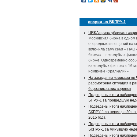
авария на БКПРУ-1
URKA приголубливает акци
Московская биржа в одном 
очередных извещений на с
включила саму себя – ПАО
биржа» – в «голубые фишки
бирже. Одновременно сооб
из «голубых фишек» с 16 м
исключён «Уралкалий»
На заседании комиссии по
рассмотрена ситуация в р
березниковских воронок
Подведены итоги наблюден
БПРУ-1 за прошедшую не
Подведены итоги наблюден
БКПРУ-1 за период с 20 по
2015 года
Подведены итоги наблюден
БКПРУ-1 за минувшую нед
Подведены итоги наблюден