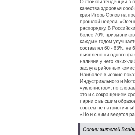
О стойкой тенденции в 
качества здоровья соо
края Игорь Орлов на пр
прошлой недели. «Осенн
распорядку. В Российск
более 70% призывников,
каждым годом улучшаетс
составлял 60 - 63%, не 
выявлено ни одного фак
наличия у него каких-ли
заслуга районных комис
Наиболее высокие пока
Индустриального и Мот
«уклонистов», по слова
это и с сокращением ср
парни с высшим образов
совсем не патриотичны!
«Но и с ними ведется ра
Сотни жителей Влади