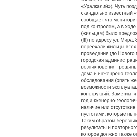
«Уралкалий»). Чуть поз
скандально известный 
сообщает, что мониторин
под контролем, а в ход
(жильцам) было предло
(!!!) по адресу ул. Мир
переехали жильцы всех 
проведения (до Нового 
городская администрац
возникновения трещины 
дома и инженрено-геоло
обследования (опять же 
возможности эксплуата
конструкций. Заметим, 
год инженерно-геологич
наличие или отсутствие
пустотами, которые ны
Таким образом березник
результаты и повторног
которое должно также о