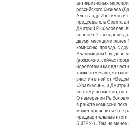
антикризисных меропри
российского бизнеса (Д
Александр Изосимов и т.
председатель Совета д
Дмитрий Рыболовлев. Ко
первое её заседание до
двумя месяцами ранее 
комиссию, правда, с др
Владимиром Груздевым 
(возможно, сейчас про
идеологами как вд част
также отмечают, что мно
участии в ней от «Ведом
«Уралкалии», и Дмитрий
поэтому, возможно, он 
О намерении Рыболовлев
в работе комиссии пока 
может проясниться не р
предварительные итоги 
БКПРУ-1. Тем не менее 