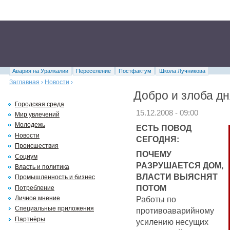
Авария на Уралкалии
Переселение
Постфактум
Школа Лучникова
Заглавная
›
Новости
›
Добро и злоба дн
Городская среда
15.12.2008 - 09:00
Мир увлечений
Молодежь
ЕСТЬ ПОВОД
Новости
СЕГОДНЯ:
Происшествия
ПОЧЕМУ
Социум
РАЗРУШАЕТСЯ ДОМ,
Власть и политика
ВЛАСТИ ВЫЯСНЯТ
Промышленность и бизнес
ПОТОМ
Потребление
Работы по
Личное мнение
Специальные приложения
противоаварийному
Партнёры
усилению несущих