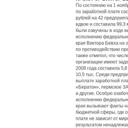
По состоянию на 1 нояб
по заработной плате со
рублей на 42 предприяти
вдвое и составила 99,3
были озвучены в ходе в
исполнению федерально
края Виктора Бевха на
по противодействию пре
также отметил, что чис
организации имеют задо
2008 года составила 5,8 
10,5 тыс. Среди предпр
выплате заработной пл
«Бератон», пермское З
и другие. Особую озабо
исполнению федерально
края вызывают факты н
бюджетной сферы, где 
плате не зависит от ми
результатом ненадлежа