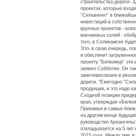
строительства дороги. 
проектах, которые входя
"Сильвинит" в ближайши
инвестиций в собственн
крупных проектов - осв
магниевых солей - обой
того, в Соликамске буде
Это, в свою очередь, п
и обеспечит загруженно
проекту "Белкомур" эти
заявил Субботин. Он та
заинтересовано в реали
дороги. "Ежегодно "Сил
продукции, и это надо ка
Сходной позиции приде
края, утверждая «Белко
Прикамья в самые ближ
на другом конце будущ
руководство Архангельск
откладывается на 5 лет 
2015 года. Между тем, 