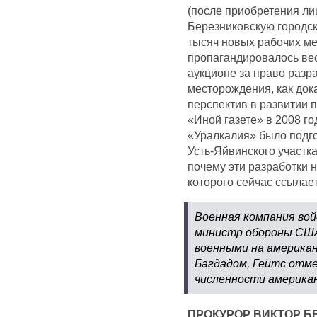
(после приобретения ли
Березниковскую городск
тысяч новых рабочих ме
пропагандировалось вес
аукционе за право разр
месторождения, как док
перспектив в развитии п
«Иной газете» в 2008 го
«Уралкалия» было подго
Усть-Яйвинского участк
почему эти разработки н
которого сейчас ссылае
Военная компания вой
министр обороны США
военными на американ
Багдадом, Гейтс отме
численности американс
ПРОКУРОР ВИКТОР Б