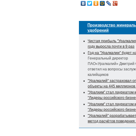
Производство минерал
удобрений
Чистая прибыль "Уралкалия
году выросла почти в 9 раз
Год на "Уралкалии" будет 
Генеральный директор
ПАО«Уралкалий» Дмитрий 
ответил на вопросы заслу
калийщиков
"Уралкалий" застраховал о
объекты на 445 миллионов
"Уралхим" стал лауреатом 
"Лидеры российского бизне
"Уралхим" стал лауреатом 
"Лидеры российского бизне
"Уралкалий" разрабатывае
метод расчётов поведения 