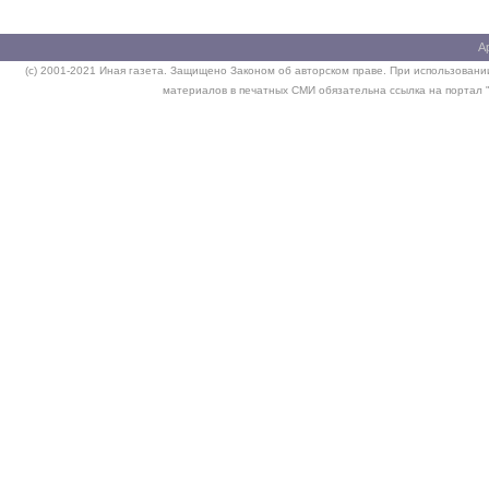
А
(c) 2001-2021 Иная газета. Защищено Законом об авторском праве. При использовании
материалов в печатных СМИ обязательна ссылка на портал