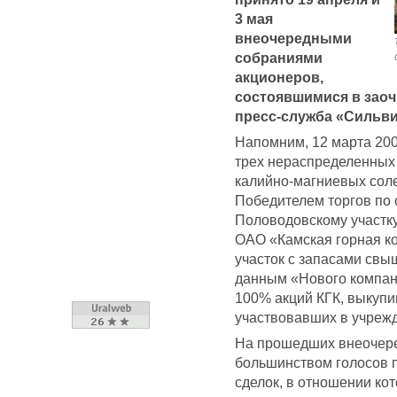
3 мая
внеочередными
собраниями
акционеров,
состоявшимися в заоч
пресс-служба «Сильви
Напомним, 12 марта 200
трех нераспределенных
калийно-магниевых соле
Победителем торгов по
Половодовскому участку
ОАО «Камская горная ко
участок с запасами свы
данным «Нового компан
100% акций КГК, выкупи
участвовавших в учреж
На прошедших внеочер
большинством голосов 
сделок, в отношении ко