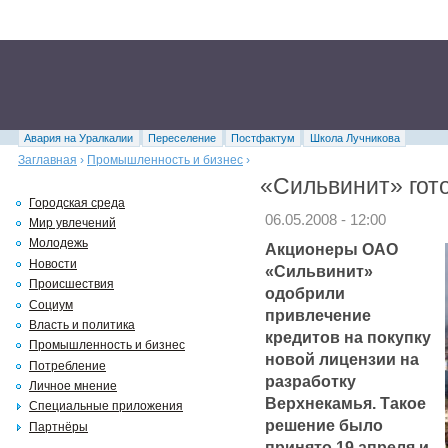
Авария на Уралкалии
Переселение
Постфактум
Школа Лучникова
Заглавная
›
Промышленность и бизнес
›
«Сильвинит» гот
Городская среда
06.05.2008 - 12:00
Мир увлечений
Молодежь
Акционеры ОАО
Новости
«Сильвинит»
Происшествия
одобрили
Социум
привлечение
Власть и политика
кредитов на покупку
Промышленность и бизнес
новой лицензии на
Потребление
разработку
Личное мнение
Верхнекамья. Такое
Специальные приложения
решение было
Партнёры
принято 19 апреля и