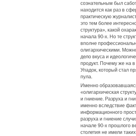
сознательным был сабо
находится как раз в сфе
практическую журналист
это тем более интересно
структура», какой охар
начала 90-х. Но те стр
вполне профессиональн
олигархическими. Можно
дело вкуса и идеологиче
продукт. Почему же на 
Упадок, который стал п
пула.
Именно образовавшаяс
«олигархическая структ
и гниение. Разруха и гн
именно вследствие фак
информационного простр
разруха и гниение случ
начале 90-х прошлого в
столетия не имели таки