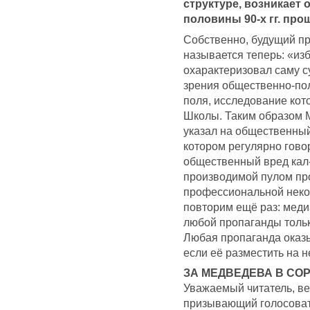
структуре, возникает
половины 90-х гг. про
Собственно, будущий пр
называется теперь: «из
охарактеризовал саму су
зрения общественно-пол
поля, исследование ко
Школы. Таким образом
указал на общественный 
котором регулярно говор
общественный вред кал-
производимой пулом пр
профессиональной неком
повторим ещё раз: мед
любой пропаганды тольк
Любая пропаганда оказ
если её разместить на 
ЗА МЕДВЕДЕВА В СО
Уважаемый читатель, вед
призывающий голосоват