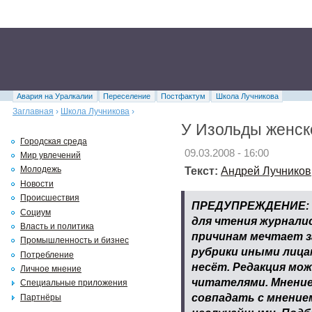
Авария на Уралкалии
Переселение
Постфактум
Школа Лучникова
Заглавная
›
Школа Лучникова
›
У Изольды женск
Городская среда
09.03.2008 - 16:00
Мир увлечений
Текст:
Андрей Лучников
Молодежь
Новости
Происшествия
ПРЕДУПРЕЖДЕНИЕ: Р
Социум
для чтения журнали
Власть и политика
причинам мечтает з
Промышленность и бизнес
рубрики иными лица
Потребление
несёт. Редакция мож
Личное мнение
читателями. Мнени
Специальные приложения
совпадать с мнение
Партнёры