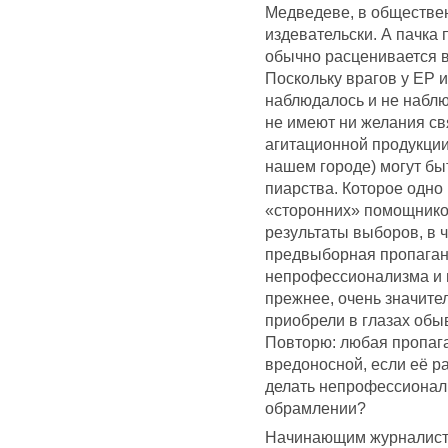
Медведеве, в обществен
издевательски. А пачка
обычно расценивается в
Поскольку врагов у ЕР 
наблюдалось и не набл
не имеют ни желания свя
агитационной продукции
нашем городе) могут бы
пиарства. Которое одно
«сторонних» помощников
результаты выборов, в ч
предвыборная пропаган
непрофессионализма и н
прежнее, очень значите
приобрели в глазах обы
Повторю: любая пропаг
вредоносной, если её р
делать непрофессионал
обрамлении?
Начинающим журналиста