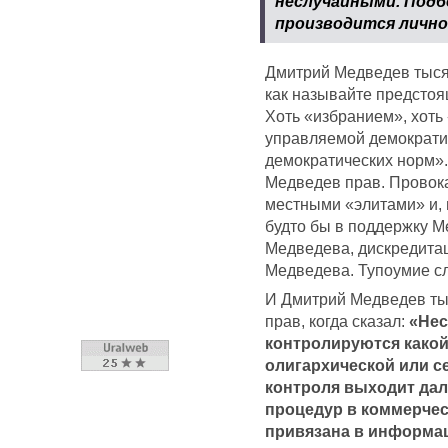
неслучайными. Подб
производится лично
Дмитрий Медведев тысяч
как называйте предстоя
Хоть «избранием», хоть
управляемой демократи
демократических норм».
Медведев прав. Провок
местными «элитами» и, 
будто бы в поддержку М
Медведева, дискредита
Медведева. Тупоумие сл
И Дмитрий Медведев тыс
прав, когда сказал:
«Нес
контролируются какой
олигархической или се
контроля выходит да
процедур в коммерчес
привязана в информац