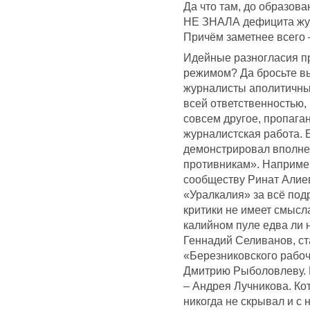
Да что там, до образов
НЕ ЗНАЛА дефицита жур
Причём заметнее всего 
Идейные разногласия п
режимом? Да бросьте вы
журналисты аполитичны,
всей ответственностью,
совсем другое, пропаган
журналистская работа. 
демонстрировал вполне
противникам». Наприме
сообществу Ринат Алиев
«Уралкалия» за всё под
критики не имеет смысла
калийном пуле едва ли н
Геннадий Селиванов, с
«Березниковского рабоч
Дмитрию Рыболовлеву. В
– Андрея Лучникова. Ко
никогда не скрывал и с