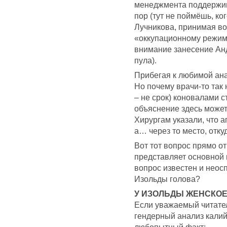
менеджмента поддержив
пор (тут не поймёшь, ко
Лучникова, принимая в
«оккупационному режиму
внимание занесение Анд
пула).
Прибегая к любимой ана
Но почему врачи-то так
– не срок) коновалами с
объяснение здесь может
Хирургам указали, что а
а… через то место, отку
Вот тот вопрос прямо от
представляет основной 
вопрос известен и неосп
Изольды голова?
У ИЗОЛЬДЫ ЖЕНСКОЕ
Если уважаемый читател
гендерный анализ калий