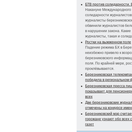
БТВ против солидарности. 
Накануне Международного
солидарности журналистов
журналисты березниковско
обвинили журналистов бел
в нарушении закона. Какие
журналисты, такая и солид
Ростки на выжженном поле
Падение режима БХ в Бере
неизбежно привело к возр
березниковского информац
поля. По крайней мере, рос
проклёвываются.
Березниковская телекомпа
победила в региональном 
Березниковская пресса пи
показывает для пенсионер
всех
Две березниковские журна
отмечены на конкурсе име
Березниковский мэр считает
горожане узнают обо всех 
газет