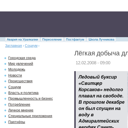
Авария на Уралкалии
Переселение
Постфактум
Школа Лучникова
Заглавная
›
Социум
›
Лёгкая добыча д
Городская среда
12.02.2008 - 09:00
Мир увлечений
Молодежь
Новости
Ледовый буксир
Происшествия
«Свитцер
Социум
Корсаков» недолго
Власть и политика
плавал на свободе.
Промышленность и бизнес
В прошлом декабре
Потребление
он был спущен на
Личное мнение
воду в
Специальные приложения
Адмиралтейских
Партнёры
верфях Санкт-