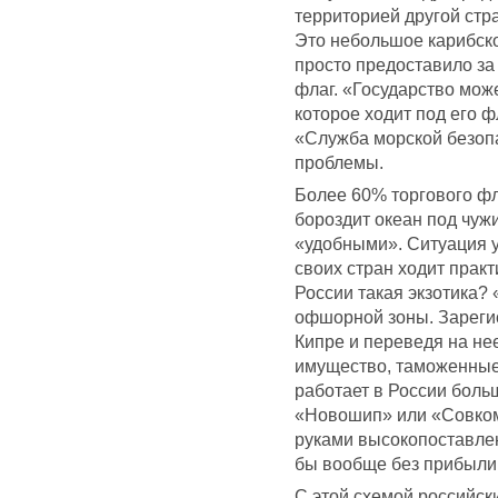
территорией другой стр
Это небольшое карибско
просто предоставило за
флаг. «Государство мож
которое ходит под его 
«Служба морской безопа
проблемы.
Более 60% торгового ф
бороздит океан под чу
«удобными». Ситуация у
своих стран ходит прак
России такая экзотика?
офшорной зоны. Зареги
Кипре и переведя на не
имущество, таможенные
работает в России боль
«Новошип» или «Совком
руками высокопоставле
бы вообще без прибыли
С этой схемой российск