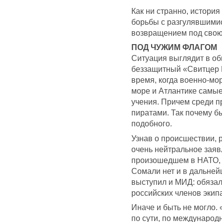
Как ни странно, история
борьбы с разгулявшимис
возвращением под свою
ПОД ЧУЖИМ ФЛАГОМ
Ситуация выглядит в об
беззащитный «Свитцер К
время, когда военно-мо
море и Атлантике самые
учения. Причем среди п
пиратами. Так почему б
подобного.
Узнав о происшествии, 
очень нейтральное заяв
произошедшем в НАТО, 
Сомали нет и в дальней
выступил и МИД: обязал
российских членов экипа
Иначе и быть не могло.
по сути, по международ