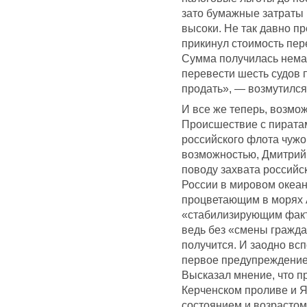
зато бумажные затраты 
высоки. Не так давно п
прикинул стоимость пер
Сумма получилась немал
перевести шесть судов п
продать», — возмутился
И все же теперь, возмо
Происшествие с пиратам
российского флота чуж
возможностью, Дмитрий
поводу захвата российс
России в мировом океан
процветающим в морях А
«стабилизирующим факт
ведь без «смены гражда
получится. И заодно всп
первое предупреждение
Высказал мнение, что п
Керченском проливе и Я
состоянием и возрастом