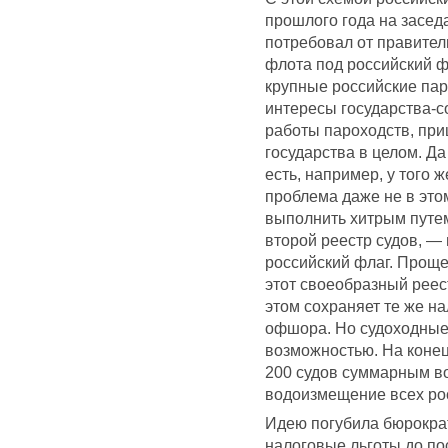
прошлого года на засед
потребовал от правител
флота под российский ф
крупные российские пар
интересы государства-с
работы пароходств, при
государства в целом. Д
есть, например, у того 
проблема даже не в это
выполнить хитрым путе
второй реестр судов, 
российский флаг. Проще 
этот своеобразный реес
этом сохраняет те же на
офшора. Но судоходные
возможностью. На конец
200 судов суммарным во
водоизмещение всех рос
Идею погубила бюрокра
налоговые льготы до по