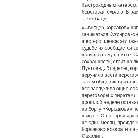
быстроходным катером,
береговая охрана. В ра
таких банд.
«Свитцер Корсаков» нап
заниматься буксировкой
шестеро членов экипажа
судьбе их сообщается с
получают еду и питье. С
сохранности, стоит на 
Пунтленд. Владелец кора
поручила вести перего
таком общении британско
все заслуживающие дов
переговоры с пиратами и
прошлой неделе оставал
на борту «Корсакова» не
выкупе. Опыт предыдущи
не один месяц, прежде 
Корсаков» возвратится 
Сахалин.