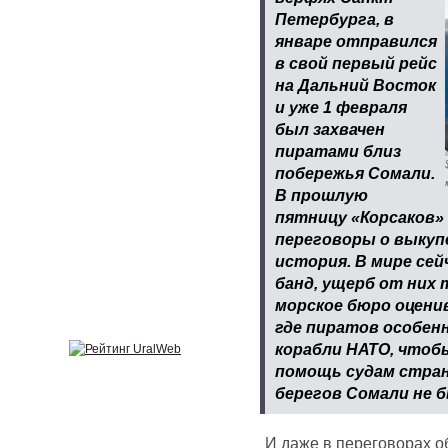
Петербурга, в
январе отправился
в свой первый рейс
на Дальний Восток
и уже 1 февраля
был захвачен
пиратами близ
побережья Сомали.
В прошлую
пятницу «Корсаков» 
переговоры о выкупе
история. В мире се
банд, ущерб от них
морское бюро оценив
где пиратов особен
корабли НАТО, чтоб
помощь судам стран-
берегов Сомали не б
И даже в переговорах о