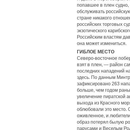
попавшее в плен судно,
обслуживать российскую
стране никакого отношен
российских торговых су
экзотического карибско
Российским властям дав
она может измениться.
ГИБЛОЕ МЕСТО
Северо-восточное побе
взят в плен, — район са
последних нападений н
здесь. По данным Минтра
зафиксировано 263 нап
больше, чем годом рань
увеличение пиратской а
выхода из Красного мо
облюбовали это место. 
оживленное, и любители 
образ потерял былую ро
парусами и Веселым Ро