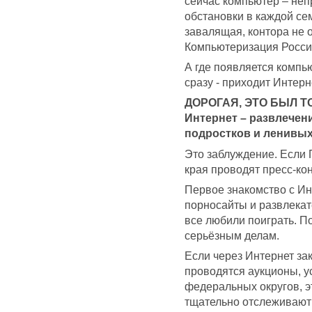
сейчас компьютер – не
обстановки в каждой се
завалящая, контора не 
Компьютеризация России
А где появляется компью
сразу - приходит Интерн
ДОРОГАЯ, ЭТО БЫЛ Т
Интернет – развлечен
подростков и ленивых
Это заблуждение. Если 
края проводят пресс-ко
Первое знакомство с Ин
порносайты и развлекат
все любили поиграть. П
серьёзным делам.
Если через Интернет з
проводятся аукционы, 
федеральных округов, э
тщательно отслеживают