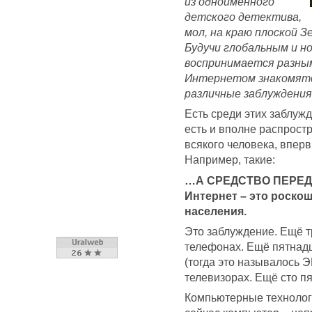
из одноимённого
детского детектива,
мол, на краю плоской 
Будучи глобальным и н
воспринимается разным
Интернетом знакомятся
различные заблуждения
Есть среди этих заблужд
есть и вполне распрост
всякого человека, впер
Например, такие:
…А СРЕДСТВО ПЕРЕ
Интернет – это роско
населения.
Это заблуждение. Ещё т
телефонах. Ещё пятнадц
(тогда это называлось Э
телевизорах. Ещё сто пя
Компьютерные технолог