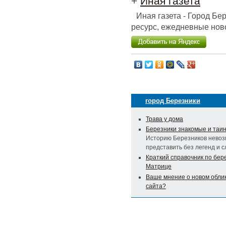
+
Иная газета
Иная газета - Город Б
ресурс, ежедневные ново
город Березники
Трава у дома
Березники знакомые и таи
Историю Березников нево
представить без легенд и с
Краткий справочник по бер
Матрице
Ваше мнение о новом обли
сайта?