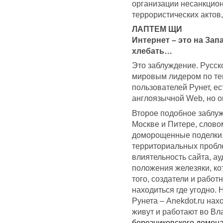
организации несанкцио
террористических актов,
ЛАПТЕМ ЩИ
Интернет – это на Зап
хлебать…
Это заблуждение. Русск
мировым лидером по тем
пользователей Рунет, е
англоязычной Web, но о
Второе подобное заблуж
Москве и Питере, словом
доморощенные поделки.
территориальных проблем
влиятельность сайта, ау
положения железяки, ко
того, создатели и работ
находиться где угодно.
Рунета – Anekdot.ru нах
живут и работают во Вл
березниковского домен