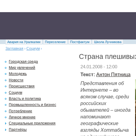
Авария на Уралкалии
Переселение
Постфактум
Школа Лучникова
Заглавная
›
Социум
›
Страна плешивы
Городская среда
24.01.2008 - 12:00
Мир увлечений
Текст:
Антон Пятница
Молодежь
Новости
Представления об
Происшествия
Интернете – во
Социум
всяком случае, среди
Власть и политика
российских
Промышленность и бизнес
обывателей – иногда
Потребление
напоминают
Личное мнение
географические
Специальные приложения
взгляды Хоттабыча
Партнёры