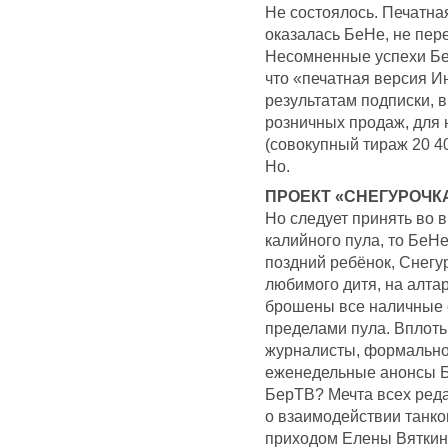
Не состоялось. Печатная
оказалась БеНе, не пере
Несомненные успехи БеН
что «печатная версия Ин
результатам подписки, в
розничных продаж, для
(совокупный тираж 20 40
Но.
ПРОЕКТ «СНЕГУРОЧК
Но следует принять во в
калийного пула, то БеН
поздний ребёнок, Снегур
любимого дитя, на алта
брошены все наличные с
пределами пула. Вплоть
журналисты, формально 
еженедельные анонсы Б
БерТВ? Мечта всех реда
о взаимодействии танков
приходом Елены Вяткино