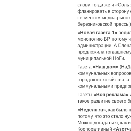
слову, тогда же и «Соль
фланировать в сторону 
сегментом медиа-рынок 
березниковской прессы)
«Новая газета-1»
родил
монополию БР, потому ч
администрации. А Елена
предложила тогдашнему
муниципальной НоГи.
Газета
«Наш дом»
(НаДо
коммунальных вопросов
городского хозяйства, а
коммунальными предпри
Газеты
«Вся реклама»
такое развитие своего 
«Неделя.ru»
, как было 
потому, что это стало н
Можно догадаться, как 
Корпоративный
«Азотч