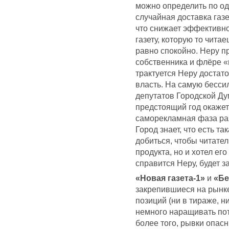
можно определить по од
случайная доставка газе
что снижает эффективно
газету, которую то читае
равно спокойно. Неру п
собственника и флёре «
трактуется Неру достат
власть. На самую бесс
депутатов Городской Ду
предстоящий год окажет
саморекламная фаза раз
Город знает, что есть та
добиться, чтобы читател
продукта, но и хотел его
справится Неру, будет з
«Новая газета-1»
и
«Бе
закрепившиеся на рынке
позиций (ни в тираже, н
немного наращивать пот
более того, рывки опасн