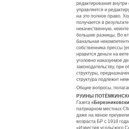
редактирования внутри 
управляется и редактир
на это полное право. 
получается в результате
некачественную, неинте
большие разницы. Во вт
банальная некомпетентн
собственника прессы (ег
нравится деньги на вет
уголовно наказуемое де
законодательству, при 
структуры, предназначе
структура подлежит не
Общие вопросы, полага
РУИНЫ ПОТЁМКИНСК
Газета
«Березниковски
патриархом местных СМИ
даже на явное преувели
возраста БР с 1918 года
«Известия усольского Со