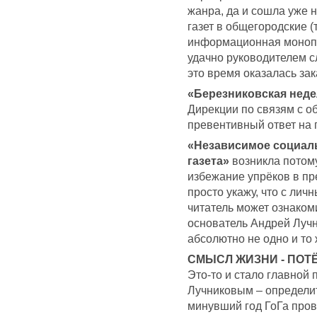
жанра, да и сошла уже 
газет в общегородские 
информационная монопол
удачно руководителем с
это время оказалась за
«Березниковская неде
Дирекции по связям с о
превентивный ответ на 
«Независимое социаль
газета»
возникла потому
избежание упрёков в пр
просто укажу, что с ли
читатель может ознаком
основатель Андрей Лучни
абсолютно не одно и то 
СМЫСЛ ЖИЗНИ - ПОТ
Это-то и стало главной
Лучниковым – определит
минувший год ГоГа пров