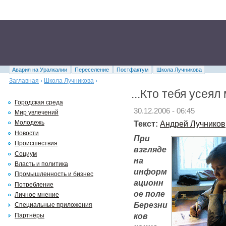
Авария на Уралкалии
Переселение
Постфактум
Школа Лучникова
Заглавная
›
Школа Лучникова
›
...Кто тебя усея
Городская среда
30.12.2006 - 06:45
Мир увлечений
Текст:
Андрей Лучников
Молодежь
Новости
При
Происшествия
взгляде
Социум
на
Власть и политика
информ
Промышленность и бизнес
ационн
Потребление
ое поле
Личное мнение
Березни
Специальные приложения
ков
Партнёры