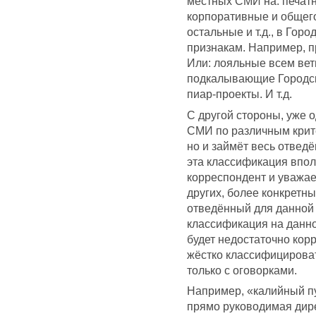
местных СМИ на: печатн
корпоративные и общего
остальные и т.д., в Гор
признакам. Например, п
Или: лояльные всем ве
подкалывающие Городск
пиар-проекты. И т.д.
С другой стороны, уже 
СМИ по различным крите
но и займёт весь отвед
эта классификация впо
корреспондент и уважае
других, более конкретн
отведённый для данной 
классификация на данно
будет недостаточно корр
жёстко классифицирова
только с оговорками.
Например, «калийный пу
прямо руководимая дир