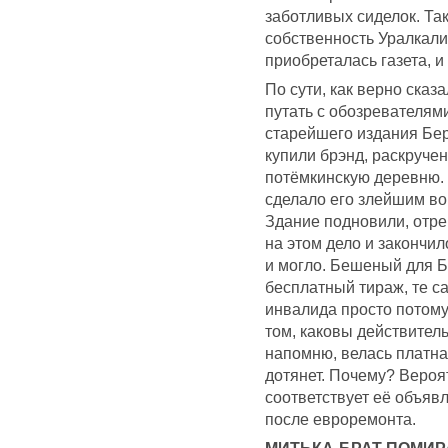
заботливых сиделок. Та
собственность Уралкалия
приобреталась газета, и
По сути, как верно сказ
путать с обозревателями
старейшего издания Бер
купили брэнд, раскруче
потёмкинскую деревню. 
сделало его злейшим во
Здание подновили, отре
на этом дело и закончи
и могло. Бешеный для Б
бесплатный тираж, те с
инвалида просто потому, 
том, каковы действител
напомню, велась платная
дотянет. Почему? Вероят
соответствует её объяв
после евроремонта.