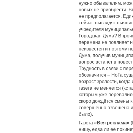
нужно обывателям, можн
новых не приобрести. Вп
не предполагается. Еди
сейчас выглядят выявив
учредителя муниципальн
Городская Дума? Впроч
перемена не повлияет н
неизвестен и поэтому н
Дума, получив муниципа
вопрос встанет в повест
Трудность в связи с пе
обозначится – НоГа суще
возраст зрелости, когд
газета не меняется (кст
которым уже перевалило
скоро дождётся смены к
совершенно взвешена и 
было).
Газета
«Вся реклама»
(
нишу, едва ли её покин