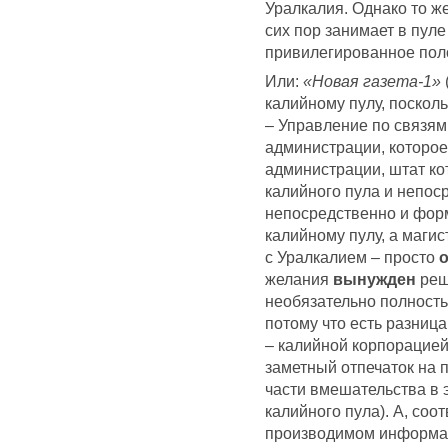
Уралкалия. Однако то ж
сих пор занимает в пул
привилегированное поло
Или:
«Новая газета-1»
калийному пулу, поскол
– Управление по связям
администрации, которое
администрации, штат ко
калийного пула и непос
непосредственно и форм
калийному пулу, а магис
с Уралкалием – просто
желания
вынужден
реш
необязательно полность
потому что есть разниц
– калийной корпорацией
заметный отпечаток на 
части вмешательства в 
калийного пула). А, соо
производимом информа