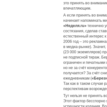
это принять во внимание
впечатляющим.
А если принять во внима
начинает напоминать ми
«Неделя.ru»
технично у
состязания, сделав став
естественный интерес 
2006 год – это рекламна
в медиа-рынке). Значит,
(23 000 экземпляров) пр
не подписной тираж. Бе
ограничен и печатными 
но не за счёт конкуренто
получается? За счёт сн
ежедневникам (
«Берез
Так как в таком случае
перспективам возрожде
Тут нельзя не принять 
Этот фактор бесспорно
успешности издания. Во