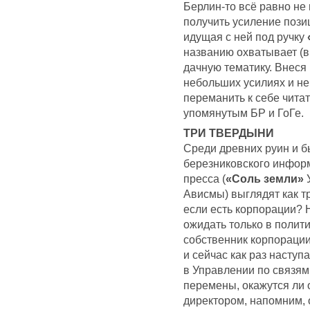
Берлин-то всё равно не 
получить усиление позиц
идущая с ней под ручку
названию охватывает (в
дачную тематику. Внеся
небольших усилиях и не
переманить к себе чита
упомянутым БР и ГоГе.
ТРИ ТВЕРДЫНИ
Среди древних руин и 
березниковского инфор
пресса (
«Соль земли»
Ависмы) выглядят как т
если есть корпорации?
ожидать только в полити
собственник корпораци
и сейчас как раз наступ
в Управлении по связям
перемены, окажутся ли 
директором, напомним, 