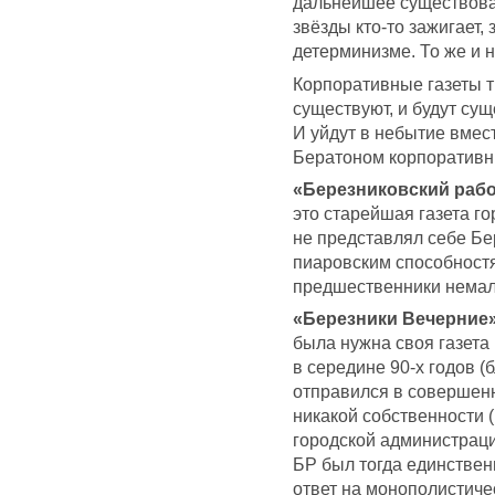
дальнейшее существова
звёзды кто-то зажигает,
детерминизме. То же и 
Корпоративные газеты 
существуют, и будут сущ
И уйдут в небытие вмес
Бератоном корпоративны
«Березниковский раб
это старейшая газета го
не представлял себе Бе
пиаровским способностя
предшественники немал
«Березники Вечерние
была нужна своя газета
в середине 90-х годов 
отправился в совершенн
никакой собственности
городской администраци
БР был тогда единствен
ответ на монополистиче