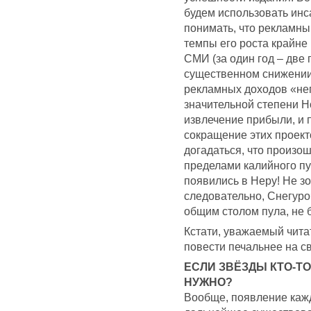
будем использовать ин
понимать, что рекламны
темпы его роста крайне
СМИ (за один год – две 
существенном снижении 
рекламных доходов «неп
значительной степени Н
извлечение прибыли, и 
сокращение этих проект
догадаться, что произо
пределами калийного п
появились в Неру! Не зо
следовательно, Снегуро
общим столом пула, не б
Кстати, уважаемый чита
повести печальнее на све
ЕСЛИ ЗВЁЗДЫ КТО-ТО
НУЖНО?
Вообще, появление кажд