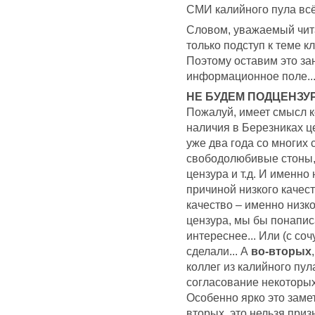
СМИ калийного пула всё
Словом, уважаемый чита
только подступ к теме 
Поэтому оставим это за
информационное поле... 
НЕ БУДЕМ ПОДЦЕНЗУ
Пожалуй, имеет смысл к
наличия в Березниках ц
уже два года со многих 
свободолюбивые стоны, 
цензура и т.д. И именно
причиной низкого качест
качество – именно низко
цензура, мы бы понапис
интереснее... Или (с со
сделали... А
во-вторых
коллег из калийного пула
согласование некоторых
Особенно ярко это замет
вторых, это нельзя при