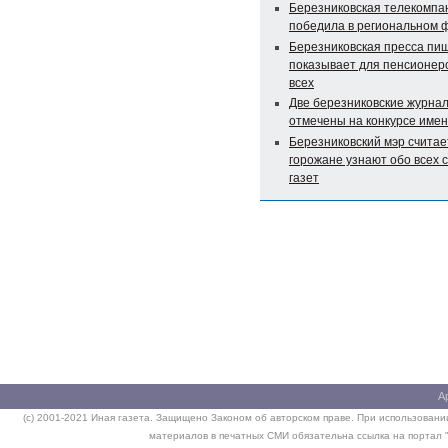
Березниковская телекомпа
победила в региональном 
Березниковская пресса пи
показывает для пенсионер
всех
Две березниковские журна
отмечены на конкурсе име
Березниковский мэр считает
горожане узнают обо всех 
газет
А
(c) 2001-2021 Иная газета. Защищено Законом об авторском праве. При использовании
материалов в печатных СМИ обязательна ссылка на портал