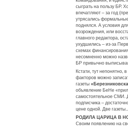
сыграть на пользу БР. Х
впечатляют – за год (п
утрясались формальные
поднялся. А условия дл
возрождения, или восст
главного редактора, ост
ухудшились – из-за Пер
схемах финансирования 
несомненно можно назват
БР привычно выписывают
Кстати, тут непонятно, 
факторов можно записат
газеты
«Березниковска
объявление БеНе «прило
самостоятельное СМИ. Д
подписчика – достаточн
цене одной. Две газеты.
РОДИЛА ЦАРИЦА В Н
Своим появлению на св