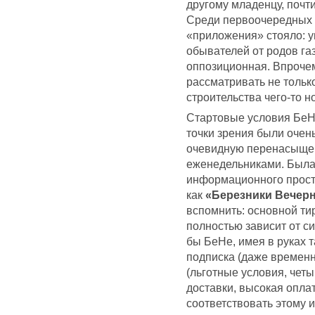
другому младенцу, почти
Среди первоочередных 
«приложения» стояло: у
обывателей от родов га
оппозиционная. Впрочем
рассматривать не только
строительства чего-то н
Стартовые условия БеНе
точки зрения были очен
очевидную перенасыщен
еженедельниками. Была
информационного прост
как
«Березники Вечер
вспомнить: основной ти
полностью зависит от с
бы БеНе, имея в руках 
подписка (даже временн
(льготные условия, чет
доставки, высокая оплат
соответствовать этому и