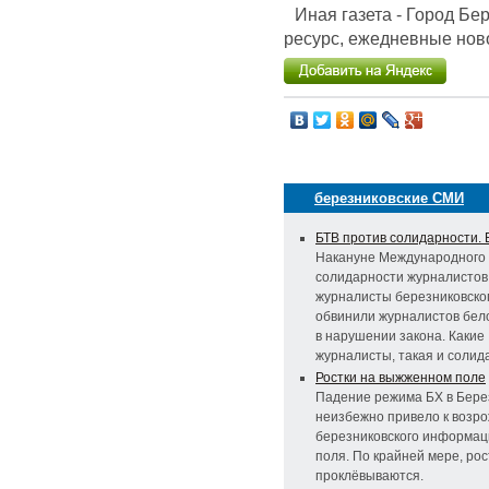
Иная газета - Город Б
ресурс, ежедневные ново
березниковские СМИ
БТВ против солидарности. 
Накануне Международного
солидарности журналистов
журналисты березниковско
обвинили журналистов бел
в нарушении закона. Какие
журналисты, такая и солид
Ростки на выжженном поле
Падение режима БХ в Бере
неизбежно привело к возр
березниковского информац
поля. По крайней мере, рос
проклёвываются.