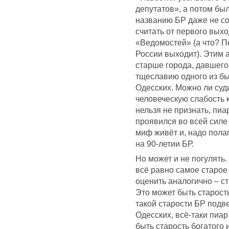
депутатов», а потом бы
названию БР даже не со
считать от первого выхо
«Ведомостей» (а что? Пе
России выходит). Этим 
старше города, давшего
тщеславию одного из б
Одесских. Можно ли суд
человеческую слабость к
нельзя не признать, пи
проявился во всей силе 
миф живёт и, надо полаг
на 90-летии БР.
Но может и не погулять.
всё равно самое старое
оценить аналогично – ст
Это может быть старост
такой старости БР подв
Одесских, всё-таки пиар
быть старость богатого