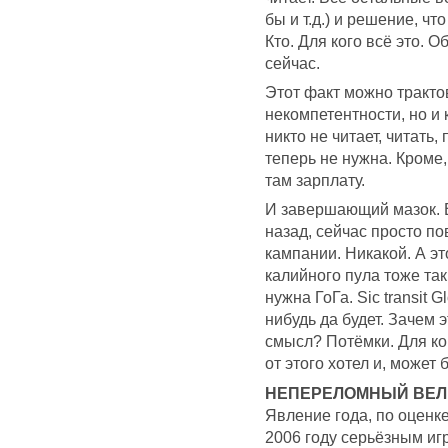
бы и т.д.) и решение, чт
Кто. Для кого всё это. 
сейчас.
Этот факт можно тракто
некомпетентности, но и к
никто не читает, читать,
теперь не нужна. Кроме
там зарплату.
И завершающий мазок. В
назад, сейчас просто п
кампании. Никакой. А это
калийного пула тоже так
нужна ГоГа. Sic transit G
нибудь да будет. Зачем 
смысл? Потёмки. Для ког
от этого хотел и, может
НЕПЕРЕЛОМНЫЙ ВЕЛ
Явление года, по оценк
2006 году серьёзным иг