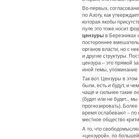
Во-первых, согласовани
по Азоту, как утверждае
которая якобы присутст
пуле это тоже носит фо
цензуры
в Березниках н
постороннее вмешательс
органов власти, но с не
и другие структуры. Пост
цензура – это прямой за
иной темы, упоминание 
Так вот. Цензуры в этом
были, есть и будут, и ч
чаще и сильнее такие п
(будет или не будет... 
прогнозировать). Более
время ослабевают – по 
местное общество крити
А то, что свободомысля
«цензурой», по большей