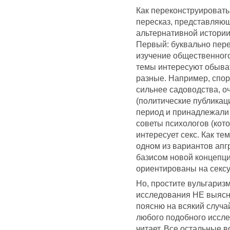
Как переконструировать 
пересказ, представляющ
альтернативной истории
Первый: буквально пер
изучение общественного 
темы интересуют обыва
разные. Например, спор
сильнее садоводства, о
(политические публикац
период и принадлежали 
советы психологов (кото
интересует секс. Как те
одном из вариантов апг
базисом новой концепци
ориентированы на сексу
Но, простите вульгаризм,
исследования НЕ выяснил
поясню на всякий случа
любого подобного исслед
читает. Все остальные в