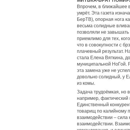
МИТЬКА-БРАТ ПОМИРА
Впрочем, в ближайшее 
умрёт. Эта газета изнач
БерТВ), опорная нога ка
весьма солидные влива
позволяли не завышать
приемлимо для тех, кого
что в совокупности с бр
плачевный результат. Н
стала Елена Вяткина, д
муниципальной НоГой. Р
эта замена уже не успел
довольно солидный, у Е
из комы.
Задача трудоёмкая, но 
например, фактический 
Единственный конкурент
товарищ по калийному пу
взаимодействии – сила 
взаимодействии. Взаимо
командования, и единс