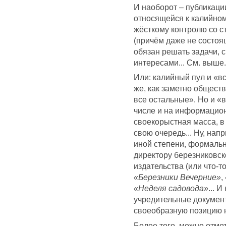
И наоборот – публикац
относящейся к калийном
жёсткому контролю со с
(причём даже не состоя
обязан решать задачи, 
интересами... См. выше.
Или: калийный пул и «вс
же, как заметно общест
все остальные». Но и «вс
числе и на информацион
своекорыстная масса, в
свою очередь... Ну, нап
иной степени, формал
директору березниковск
издательства (или что-т
«Березники Вечерние»
,
«Неделя садовода»
... 
учредительные документ
своеобразную позицию н
Более того, можно отме