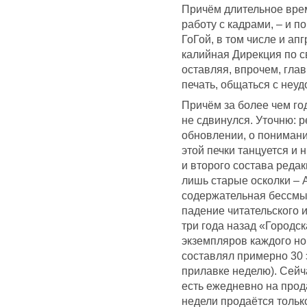
Причём длительное врем
работу с кадрами, – и п
ГоГой, в том числе и а
калийная Дирекция по 
оставляя, впрочем, гла
печать, общаться с неу
Причём за более чем го
не сдвинулся. Уточню: 
обновлении, о понимании
этой печки танцуется и 
и второго состава реда
лишь старые осколки – 
содержательная бессмыс
падение читательского и
три года назад «Городск
экземпляров каждого но
составлял примерно 30 
прилавке неделю). Сейча
есть ежедневно на прод
недели продаётся только