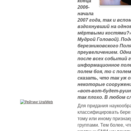
конца
2006-
начала
2007 года, так и всп
вздохнувший на одном
мёртвыми костями?».
Мудрой Головой). По
березниковского Поля
преувеличением. Одн
после всех событий 
информационное поле
полем боя, то с полем
сказать, что так уж 
некоторые сооружени
«вот-вот-будет-руина
так плохо. В любом с
Для придания наукообра
классифицировать берез
тому или иному признак
группами. Тем более, ч