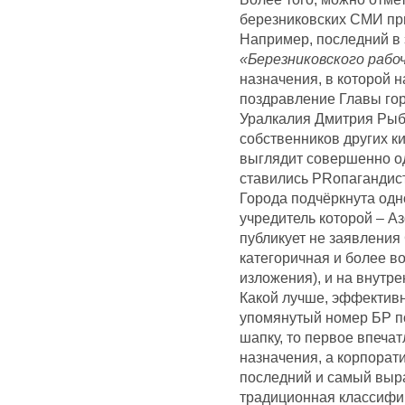
березниковских СМИ при
Например, последний в 
«Березниковского рабо
назначения, в которой 
поздравление Главы го
Уралкалия Дмитрия Рыб
собственников других 
выглядит совершенно оди
ставились PRопагандист
Города подчёркнута одн
учредитель которой – Аз
публикует не заявления
категоричная и более 
изложения), и на внутре
Какой лучше, эффективн
упомянутый номер БР по
шапку, то первое впеча
назначения, а корпора
последний и самый выра
традиционная классифик