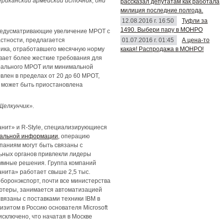
ериканский армейский источник, они
рассказал депутатам как работала
милиция последние полгода.
12.08.2016 г. 16:50
Туфли за
1490. Выбери пару в МОНРО
 предусматривающие увеличение МРОТ с
01.07.2016 г. 01:45
А цена-то
астности, предлагается
какая! Распродажа в МОНРО!
ника, отработавшего месячную норму
вает более жесткие требования для
ерального МРОТ или минимальной
лен в пределах от 20 до 60 МРОТ,
а может быть приостановлена
Щелкунчик».
нит» и R-Style, специализирующиеся
альной информации,
операцию
паниям могут быть связаны с
льных органов привлекли лидеры
раммные решения. Группа компаний
нита» работает свыше 2,5 тыс.
боронэкспорт, почти все министерства
пьютеры, занимается автоматизацией
вязаны с поставками техники IBM в
зитом в Россию основателя Microsoft
исключено, что начатая в Москве