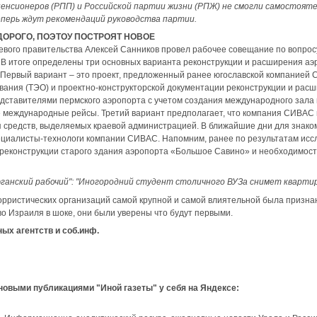
пенсионеров (РПП) и Российской партии жизни (РПЖ) не смогли самостоят
еперь ждут рекомендаций руководства партии.
ДОРОГО, ПОЭТОУ ПОСТРОЯТ НОВОЕ
евого правительства Алексей Санников провел рабочее совещание по вопрос
. В итоге определены три основных варианта реконструкции и расширения а
. Первый вариант – это проект, предложенный ранее югославской компанией 
вания (ТЭО) и проектно-конструкторской документации реконструкции и расш
дставителями пермского аэропорта с учетом создания международного зала 
 международные рейсы. Третий вариант предполагает, что компания СИВАС
я средств, выделяемых краевой администрацией. В ближайшие дни для знако
ециалисты-технологи компании СИВАС. Напомним, ранее по результатам исс
реконструкции старого здания аэропорта «Большое Савино» и необходимости
анский рабочий": "Иногородний студент столичного ВУЗа снимет квартиру
рристических организаций самой крупной и самой влиятельной была призна
о Израиля в шоке, они были уверены что будут первыми.
х агентств и соб.инф.
 новыми публикациями "Иной газеты" у себя на Яндексе: