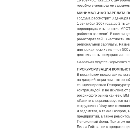
10 военнослужащих США убиты 
погибли в четырех не связанн
МИНИМАЛЬНАЯ ЗАРПЛАТА П
Госдума рассмотрит 8 декабря
1 сентября 2007 года до 2 тыся
переопределить понятие МРОТ,
рабочего времени". В настояще
работодателей. В частности, 
региональной зарплаты. Разме
для юридических лиц — от 500
деятельность предприятия на ср
Балетная труппа Пермского т
ПРОКУРОРИЗАЦИЯ КОМПЬЮТ
В российском представительст
на дистрибьюции компьютерной 
санкционировала Генпрокуратур
контрабандой, и не исключают
российского рынка хай-тек. IB
«Ланит» специализируется на 
сотрудников. Услугами компани
и ведомства, а также Газпром,
предприятий, а также ремонтом
Пенсионный фонд. При этом ни 
Билла Гейтса, ни с предстоящи