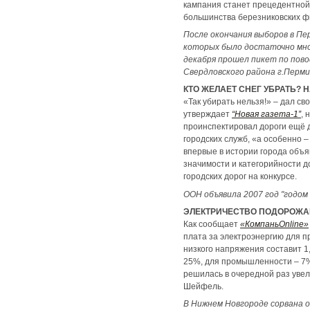
кампания станет прецедентной 
большинства березниковских ф
После окончания выборов в П
которых было достаточно мно
декабря прошел пикет по пово
Свердловского района г.Перм
КТО ЖЕЛАЕТ СНЕГ УБРАТЬ? 
«Так убирать нельзя!» – дал св
утверждает
“Новая газета-1”
, 
проинспектировал дороги ещё д
городских служб, «а особенно 
впервые в истории города объя
значимости и категорийности д
городских дорог на конкурсе.
ООН объявила 2007 год "годом
ЭЛЕКТРИЧЕСТВО ПОДОРОЖА
Как сообщает
«КомпаньОnline»
плата за электроэнергию для п
низкого напряжения составит 1,
25%, для промышленности – 7%
решилась в очередной раз увел
Шейфель.
В Нижнем Новгороде сорвана 