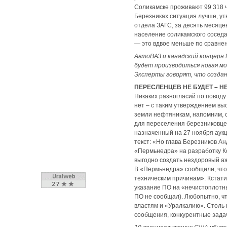
Соликамске проживают 99 318 ч
Березниках ситуация лучше, у
отдела ЗАГС, за десять месяцев
население соликамского сосед
— это вдвое меньше по сравне
АвтоВАЗ и канадский концерн 
будет производиться новая мо
Эксперты говорят, что созда
ПЕРЕСЛЕНЦЕВ НЕ БУДЕТ – Н
Никаких разногласий по поводу
нет – с таким утверждением вы
земли нефтяникам, напомним, 
для переселения березниковцев
назначенный на 27 ноября аукц
текст: «Но глава Березников А
«Пермьнедра» на разработку Ко
выгодно создать нездоровый а
В «Пермьнедра» сообщили, что 
техническим причинам». Кстати
указание ПО на «нечистоплотных
ПО не сообщал). Любопытно, чт
властям и «Уралкалию». Столь 
сообщения, конкурентные зада