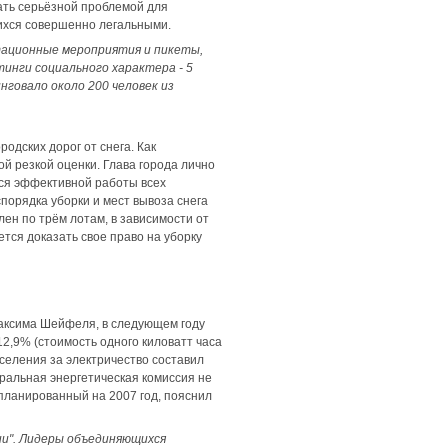
ать серьёзной проблемой для
ихся совершенно легальными.
тационные мероприятия и пикеты,
инги социального характера - 5
говало около 200 человек из
одских дорог от снега. Как
ой резкой оценки. Глава города лично
ься эффективной работы всех
порядка уборки и мест вывоза снега
лен по трём лотам, в зависимости от
тся доказать свое право на уборку
Максима Шейфеля, в следующем году
2,9% (стоимость одного киловатт часа
аселения за электричество составил
ральная энергетическая комиссия не
апланированный на 2007 год, пояснил
и". Лидеры объединяющихся