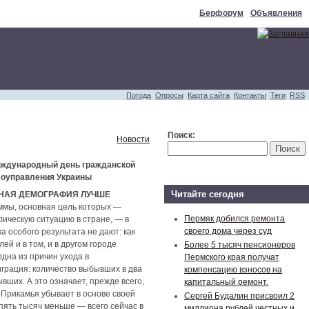
Берфорум
Объявления
Погода
Опросы
Карта сайта
Контакты
Теги
RSS
Поиск:
Новости
дународный день гражданской
моуправления Украины
Читайте сегодня
НАЯ ДЕМОГРАФИЯ ЛУЧШЕ
мы, основная цель которых —
Пермяк добился ремонта
фическую ситуацию в стране, — в
своего дома через суд
а особого результата не дают: как
ей и в том, и в другом городе
Более 5 тысяч пенсионеров
дна из причин ухода в
Пермского края получат
грация: количество выбывших в два
компенсацию взносов на
ших. А это означает, прежде всего,
капитальный ремонт.
Прикамья убывает в основе своей
Сергей Будалин присвоил 2
пять тысяч меньше — всего сейчас в
миллиона рублей честных и