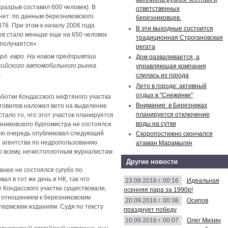
разрыв составил 600 человек). В
ответственных
нет: по данным березниковского
березниковцев.
478. При этом к началу 2006 года
В эти выходные состоится
ев стало меньше еще на 650 человек
традиционная Строгановская
получается».
регата
рд. евро. На новом предприятии
Дом разваливается, а
сийского автомобильного рынка.
управляющая компания
.
слилась из города
Лето в городе: активный
отдых в "Снежинке"
аботки Кондасского нефтяного участка
Внимание: в Березниках
отовилов наложил вето на выделение
планируется отключение
тало то, что этот участок планируется
воды на сутки
зниковского бургомистра не состоялся
вою очередь опубликовал следующий
Скоропостижно скончался
о агентства по недропользованию
атаман Марамыгин
по всему, нечистоплотным журналистам
Другие новости
нее не состоялся сугубо по
л в тот же день и НК, так что
23.09.2016 г. 00:16
Идеальная
г Кондасского участка существовали,
осенняя пара за 1990р!
м отношением к березниковским
20.09.2016 г. 00:38
Осипов
пермским изданиям. Судя по тексту
празднует победу
10.09.2016 г. 00:07
Олег Мизин