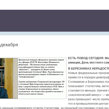
 декабря
ЕСТЬ ПОВОД СЕГОДНЯ: Меж
авиации, День местного са
В БЕРЕЗНИКАХ НЕРАДОСТ
Новые федеральные програм
привести в порядок демогра
Соликамске и Березниках пок
показывает статистика, жител
становится меньше, причем о
«населенческий минус» — ми
раза превышает число прибыв
что в промышленном центре 
 данным соликамского отдела статистики, за прошлый год горожан стало на 