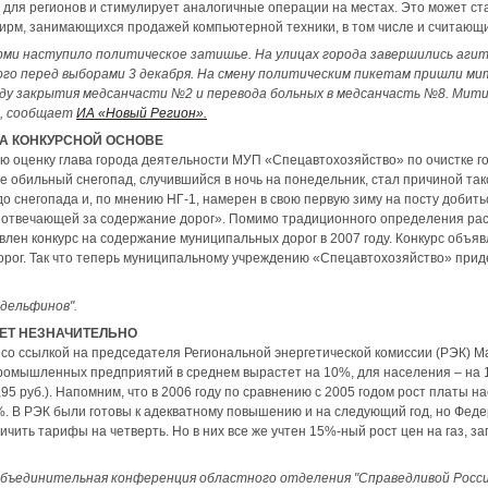
для регионов и стимулирует аналогичные операции на местах. Это может ст
ирм, занимающихся продажей компьютерной техники, в том числе и считающ
ерми наступило политическое затишье. На улицах города завершились аги
го перед выборами 3 декабря. На смену политическим пикетам пришли мит
ду закрытия медсанчасти №2 и перевода больных в медсанчасть №8. Митин
и, сообщает
ИА «Новый Регион».
НА КОНКУРСНОЙ ОСНОВЕ
ою оценку глава города деятельности МУП «Спецавтохозяйство» по очистке гор
не обильный снегопад, случившийся в ночь на понедельник, стал причиной так
о снегопада и, по мнению НГ-1, намерен в свою первую зиму на посту добит
– отвечающей за содержание дорог». Помимо традиционного определения рас
влен конкурс на содержание муниципальных дорог в 2007 году. Конкурс объяв
орог. Так что теперь муниципальному учреждению «Спецавтохозяйство» приде
 дельфинов".
ЕТ НЕЗНАЧИТЕЛЬНО
со ссылкой на председателя Региональной энергетической комиссии (РЭК) 
ромышленных предприятий в среднем вырастет на 10%, для населения – на 1
95 руб.). Напомним, что в 2006 году по сравнению с 2005 годом рост платы н
. В РЭК были готовы к адекватному повышению и на следующий год, но Феде
ичить тарифы на четверть. Но в них все же учтен 15%-ный рост цен на газ, з
объединительная конференция областного отделения "Справедливой Росси