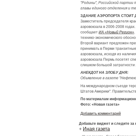
"Родины", Российской партии 
главы единого отделения и т
ЗДАНИЕ АЭРОПОРТА СТОИТ 
Заместитель председателя кра
аэровокзала в 2006-2008 годах
сообщает
ИА «Новый Регион»
технико-экономического обосно
Второй вариант предложен пре
принимать в Перми транзитные
аэровокзала, исходя из наличи
аэровокзала Пермь посетят сп
слишком большой затратности 
АНЕКДОТ НА ЗЛОБУ ДНЯ:
Объявление в газете "Нефтеюг
На международном съезде теро
Штатов Америки". Правительств
По материалам информационны
Фото: «Новая газета»
Добавить комментарий
Добавьте виджет и следите за
+
Иная газета