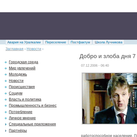
Авария на Уралкалии
Переселение
Постфактум
Школа Лучникова
Заглавная
›
Новости
›
Добро и злоба дня 7
Городская среда
07.12.2006 - 06:40
Мир увлечений
Молодежь
Новости
Происшествия
Социум
Власть и политика
Промышленность и бизнес
Потребление
Личное мнение
Специальные приложения
Партнёры
работоспособное население. По