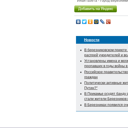
Иная газета - Город Березник
Новости
В березниковском приюте 
распрей учредителей и в
Установлены имена и моги
пропавших в годы войны в
Российское правительств
граждан
Политически активные жит
Путин?"
В Прикамье осудят банду 
стали жители Березников 
В Березниках появился о