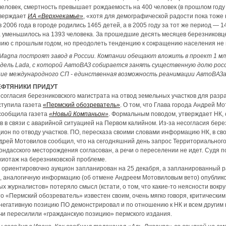
еловек, смертность превышает рождаемость на 400 человек (в прошлом году 
тверждает
ИА «Верхнекамье»
, «хотя для демографической радости пока тоже 
 2006 года в городе родились 1465 детей, а в 2005 году за тот же период — 1
а уменьшилось на 1393 человека. За прошедшие десять месяцев березниковц
нию с прошлым годом, но преодолеть тенденцию к сокращению населения не 
Magna построят завод в России. Компании обещают вложить в проект 1 мл
дель Lada, с которой АвтоВАЗ собирается занять существенную долю рос
ние международного СП - единственная возможность реанимации АвтоВАЗа
ЕФТЯНИКИ ПРИДУТ
 согласия березниковского магистрата на отвод земельных участков для разр
ступила газета
«Пермский обозреватель»
. О том, что Глава города Андрей М
сообщила газета
«Новый Компаньон»
. Формальным поводом, утверждает НК, с
 в связи с аварийной ситуацией на Первом калийном. Из-за несогласия бере
ион по отводу участков. ПО, пересказа своими словами информацию НК, в с
ндрей Мотовилов сообщил, что на сегодняшний день запрос Территориальног
ндасского месторождения согласован, а речи о переселении не идет. Судя 
жиотаж на березниковской проблеме.
ориентировочно аукцион запланирован на 25 декабря, а запланированный ра
, аналогичную информацию (об отмене Андреем Мотовиловым вето) опубликова
 журналистов» потеряло смысл (кстати, о том, что какие-то неясности вокру
о «Пермский обозреватель» известен своим, очень мягко говоря, критически
негативную позицию ПО демонстрировал и по отношению к НК и всем другим 
чи пересилили «гражданскую позицию» пермского издания.