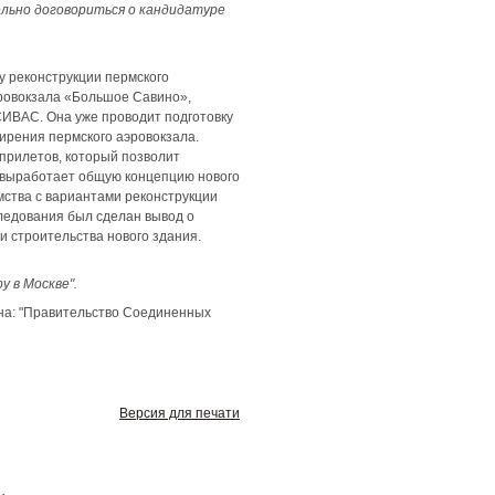
ельно договориться о кандидатуре
у реконструкции пермского
эровокзала «Большое Савино»,
СИВАС. Она уже проводит подготовку
ирения пермского аэровокзала.
прилетов, который позволит
 выработает общую концепцию нового
мства с вариантами реконструкции
ледования был сделан вывод о
 строительства нового здания.
 в Москве".
на: "Правительство Соединенных
Версия для печати