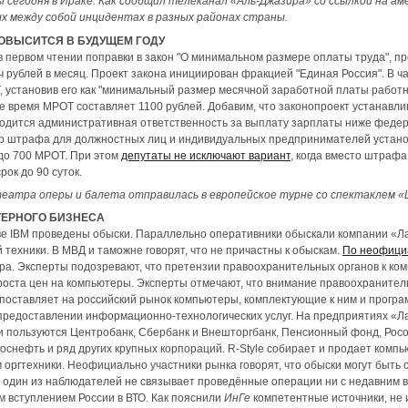
сегодня в Ираке. Как сообщил телеканал «Аль-Джазира» со ссылкой на ам
ых между собой инцидентах в разных районах страны.
ОВЫСИТСЯ В БУДУЩЕМ ГОДУ
 в первом чтении поправки в закон "О минимальном размере оплаты труда",
ч рублей в месяц. Проект закона инициирован фракцией "Единая Россия". В ч
 установив его как "минимальный размер месячной заработной платы работ
е время МРОТ составляет 1100 рублей. Добавим, что законопроект устанавли
вводится административная ответственность за выплату зарплаты ниже фед
р штрафа для должностных лиц и индивидуальных предпринимателей установ
 до 700 МРОТ. При этом
депутаты не исключают вариант
, когда вместо штраф
ок до 90 суток.
еатра оперы и балета отправилась в европейское турне со спектаклем «
ЕРНОГО БИЗНЕСА
ве IBM проведены обыски. Параллельно оперативники обыскали компании «Ла
техники. В МВД и таможне говорят, что не причастны к обыскам.
По неофици
а. Эксперты подозревают, что претензии правоохранительных органов к ком
 роста цен на компьютеры. Эксперты отмечают, что внимание правоохраните
M поставляет на российский рынок компьютеры, комплектующие к ним и прог
предоставлении информационно-технологических услуг. На предприятиях «Ла
и пользуются Центробанк, Сбербанк и Внешторгбанк, Пенсионный фонд, Росо
 Роснефть и ряд других крупных корпораций. R-Style собирает и продает ком
 оргтехники. Неофициально участники рынка говорят, что обыски могут быть с
один из наблюдателей не связывает проведённые операции ни с недавним ви
м вступлением России в ВТО. Как пояснили
ИнГе
компетентные источники, не 