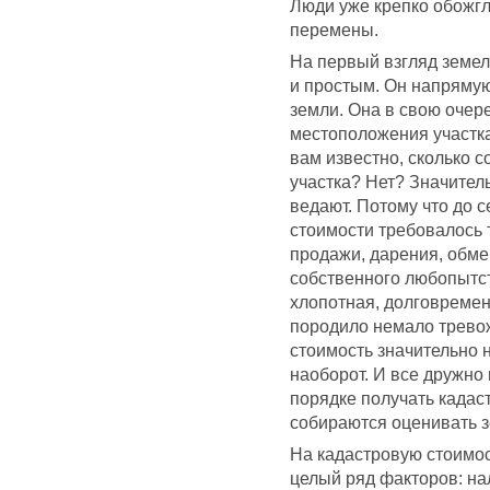
Люди уже крепко обожгл
перемены.
На первый взгляд земе
и простым. Он напрямую
земли. Она в свою очере
местоположения участка,
вам известно, сколько с
участка? Нет? Значител
ведают. Потому что до 
стоимости требовалось 
продажи, дарения, обме
собственного любопытс
хлопотная, долговремен
породило немало тревож
стоимость значительно 
наоборот. И все дружно 
порядке получать кадаст
собираются оценивать з
На кадастровую стоимос
целый ряд факторов: нал