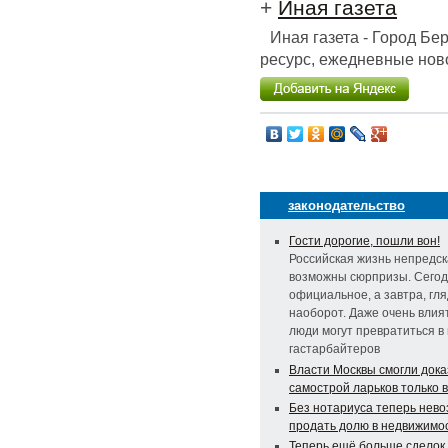
+
Иная газета
Иная газета - Город Б
ресурс, ежедневные ново
законодательство
Гости дорогие, пошли вон!
Российская жизнь непредск
возможны сюрпризы. Сегод
официальное, а завтра, гл
наоборот. Даже очень вли
люди могут превратиться в
гастарбайтеров
Власти Москвы смогли дока
самострой ларьков только 
Без нотариуса теперь нев
продать долю в недвижимо
Теперь ещё больше сделок 