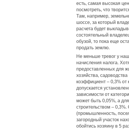
есть, самая высокая це
посмотреть, что творитс
Там, например, земельн
шоссе, за который влад
расчета будет выкладыва
состоятельный владелец
обузой, то пока еще ос
продать землю.
Не меньше тревог у наш
начисления налога. Хотя
предоставленных для жи
хозяйства, садоводства
коэффициент – 0,3% от к
допускается установле
зависимости от категор
может быть 0,05%, а д
строительством – 0,3%.
(промышленность, поселе
загородный участок нах
обойтись хозяину в 5 ра