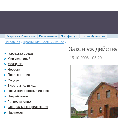
Авария на Уралкалии
Переселение
Постфактум
Школа Лучникова
Заглавная
›
Промышленность и бизнес
›
Закон уж действу
Городская среда
15.10.2006 - 05:20
Мир увлечений
Молодежь
Новости
Происшествия
Социум
Власть и политика
Промышленность и бизнес
Потребление
Личное мнение
Специальные приложения
Партнёры